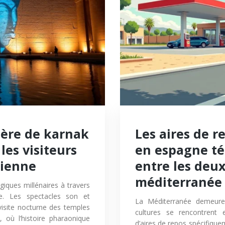
ière de karnak
Les aires de r
les visiteurs
en espagne té
cienne
entre les deux
méditerranée
iques millénaires à travers
re. Les spectacles son et
La Méditerranée demeure
visite nocturne des temples
cultures se rencontrent 
 où l’histoire pharaonique
d’aires de repos spécifiqu