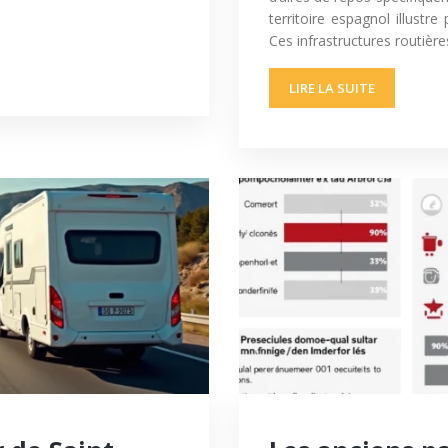
territoire espagnol illustr
Ces infrastructures routièr
LIRE LA SUITE