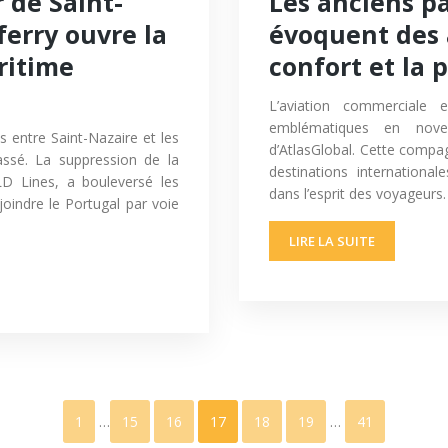
 de Saint-
Les anciens pa
ferry ouvre la
évoquent des a
ritime
confort et la 
L’aviation commerciale
emblématiques en novem
s entre Saint-Nazaire et les
d’AtlasGlobal. Cette compag
ssé. La suppression de la
destinations international
 LD Lines, a bouleversé les
dans l’esprit des voyageurs
oindre le Portugal par voie
LIRE LA SUITE
1
…
15
16
17
18
19
…
41