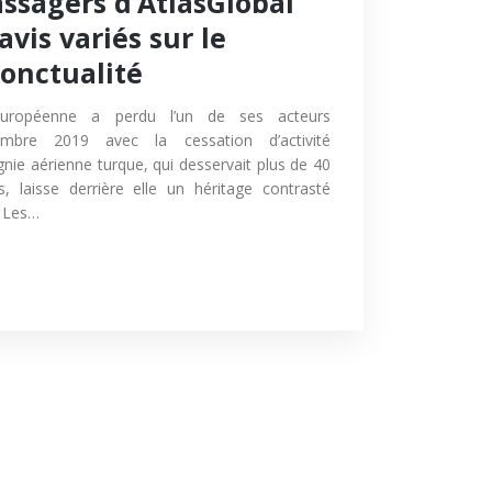
ssagers d’AtlasGlobal
vis variés sur le
ponctualité
 européenne a perdu l’un de ses acteurs
bre 2019 avec la cessation d’activité
nie aérienne turque, qui desservait plus de 40
es, laisse derrière elle un héritage contrasté
. Les…