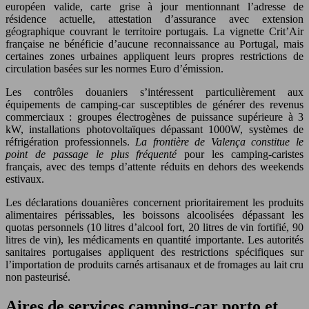
européen valide, carte grise à jour mentionnant l’adresse de
résidence actuelle, attestation d’assurance avec extension
géographique couvrant le territoire portugais. La vignette Crit’Air
française ne bénéficie d’aucune reconnaissance au Portugal, mais
certaines zones urbaines appliquent leurs propres restrictions de
circulation basées sur les normes Euro d’émission.
Les contrôles douaniers s’intéressent particulièrement aux
équipements de camping-car susceptibles de générer des revenus
commerciaux : groupes électrogènes de puissance supérieure à 3
kW, installations photovoltaïques dépassant 1000W, systèmes de
réfrigération professionnels.
La frontière de Valença constitue le
point de passage le plus fréquenté
pour les camping-caristes
français, avec des temps d’attente réduits en dehors des weekends
estivaux.
Les déclarations douanières concernent prioritairement les produits
alimentaires périssables, les boissons alcoolisées dépassant les
quotas personnels (10 litres d’alcool fort, 20 litres de vin fortifié, 90
litres de vin), les médicaments en quantité importante. Les autorités
sanitaires portugaises appliquent des restrictions spécifiques sur
l’importation de produits carnés artisanaux et de fromages au lait cru
non pasteurisé.
Aires de services camping-car porto et