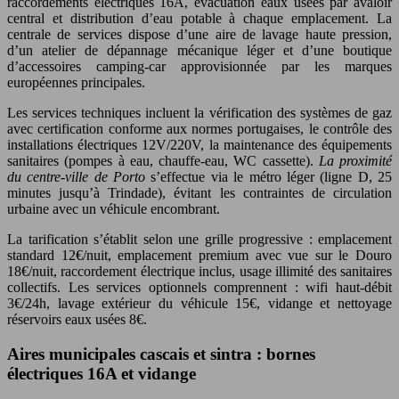
raccordements électriques 16A, évacuation eaux usées par avaloir
central et distribution d’eau potable à chaque emplacement. La
centrale de services dispose d’une aire de lavage haute pression,
d’un atelier de dépannage mécanique léger et d’une boutique
d’accessoires camping-car approvisionnée par les marques
européennes principales.
Les services techniques incluent la vérification des systèmes de gaz
avec certification conforme aux normes portugaises, le contrôle des
installations électriques 12V/220V, la maintenance des équipements
sanitaires (pompes à eau, chauffe-eau, WC cassette).
La proximité
du centre-ville de Porto
s’effectue via le métro léger (ligne D, 25
minutes jusqu’à Trindade), évitant les contraintes de circulation
urbaine avec un véhicule encombrant.
La tarification s’établit selon une grille progressive : emplacement
standard 12€/nuit, emplacement premium avec vue sur le Douro
18€/nuit, raccordement électrique inclus, usage illimité des sanitaires
collectifs. Les services optionnels comprennent : wifi haut-débit
3€/24h, lavage extérieur du véhicule 15€, vidange et nettoyage
réservoirs eaux usées 8€.
Aires municipales cascais et sintra : bornes
électriques 16A et vidange