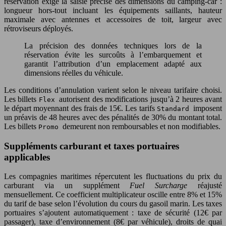
réservation exige la saisie précise des dimensions du camping-car :
longueur hors-tout incluant les équipements saillants, hauteur
maximale avec antennes et accessoires de toit, largeur avec
rétroviseurs déployés.
La précision des données techniques lors de la
réservation évite les surcoûts à l’embarquement et
garantit l’attribution d’un emplacement adapté aux
dimensions réelles du véhicule.
Les conditions d’annulation varient selon le niveau tarifaire choisi.
Les billets
autorisent des modifications jusqu’à 2 heures avant
Flex
le départ moyennant des frais de 15€. Les tarifs
imposent
Standard
un préavis de 48 heures avec des pénalités de 30% du montant total.
Les billets
demeurent non remboursables et non modifiables.
Promo
Suppléments carburant et taxes portuaires
applicables
Les compagnies maritimes répercutent les fluctuations du prix du
carburant via un supplément
Fuel Surcharge
réajusté
mensuellement. Ce coefficient multiplicateur oscille entre 8% et 15%
du tarif de base selon l’évolution du cours du gasoil marin. Les taxes
portuaires s’ajoutent automatiquement : taxe de sécurité (12€ par
passager), taxe d’environnement (8€ par véhicule), droits de quai