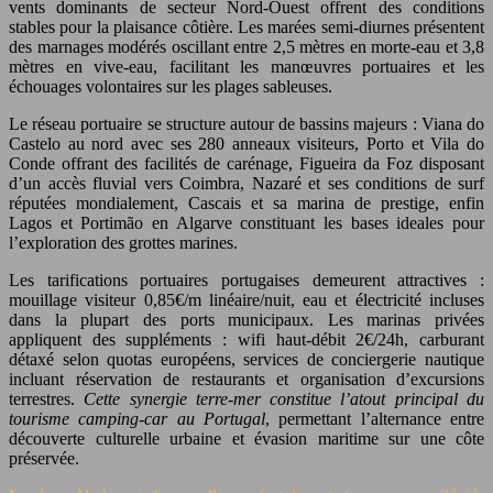
vents dominants de secteur Nord-Ouest offrent des conditions
stables pour la plaisance côtière. Les marées semi-diurnes présentent
des marnages modérés oscillant entre 2,5 mètres en morte-eau et 3,8
mètres en vive-eau, facilitant les manœuvres portuaires et les
échouages volontaires sur les plages sableuses.
Le réseau portuaire se structure autour de bassins majeurs : Viana do
Castelo au nord avec ses 280 anneaux visiteurs, Porto et Vila do
Conde offrant des facilités de carénage, Figueira da Foz disposant
d’un accès fluvial vers Coimbra, Nazaré et ses conditions de surf
réputées mondialement, Cascais et sa marina de prestige, enfin
Lagos et Portimão en Algarve constituant les bases ideales pour
l’exploration des grottes marines.
Les tarifications portuaires portugaises demeurent attractives :
mouillage visiteur 0,85€/m linéaire/nuit, eau et électricité incluses
dans la plupart des ports municipaux. Les marinas privées
appliquent des suppléments : wifi haut-débit 2€/24h, carburant
détaxé selon quotas européens, services de conciergerie nautique
incluant réservation de restaurants et organisation d’excursions
terrestres.
Cette synergie terre-mer constitue l’atout principal du
tourisme camping-car au Portugal
, permettant l’alternance entre
découverte culturelle urbaine et évasion maritime sur une côte
préservée.