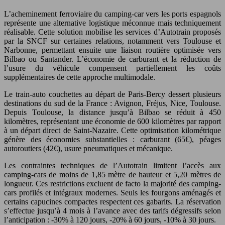
L’acheminement ferroviaire du camping-car vers les ports espagnols
représente une alternative logistique méconnue mais techniquement
réalisable. Cette solution mobilise les services d’Autotrain proposés
par la SNCF sur certaines relations, notamment vers Toulouse et
Narbonne, permettant ensuite une liaison routière optimisée vers
Bilbao ou Santander. L’économie de carburant et la réduction de
l’usure du véhicule compensent partiellement les coûts
supplémentaires de cette approche multimodale.
Le train-auto couchettes au départ de Paris-Bercy dessert plusieurs
destinations du sud de la France : Avignon, Fréjus, Nice, Toulouse.
Depuis Toulouse, la distance jusqu’à Bilbao se réduit à 450
kilomètres, représentant une économie de 600 kilomètres par rapport
à un départ direct de Saint-Nazaire. Cette optimisation kilométrique
génère des économies substantielles : carburant (65€), péages
autoroutiers (42€), usure pneumatiques et mécanique.
Les contraintes techniques de l’Autotrain limitent l’accès aux
camping-cars de moins de 1,85 mètre de hauteur et 5,20 mètres de
longueur. Ces restrictions excluent de facto la majorité des camping-
cars profilés et intégraux modernes. Seuls les fourgons aménagés et
certains capucines compactes respectent ces gabarits. La réservation
s’effectue jusqu’à 4 mois à l’avance avec des tarifs dégressifs selon
l’anticipation : -30% à 120 jours, -20% à 60 jours, -10% à 30 jours.