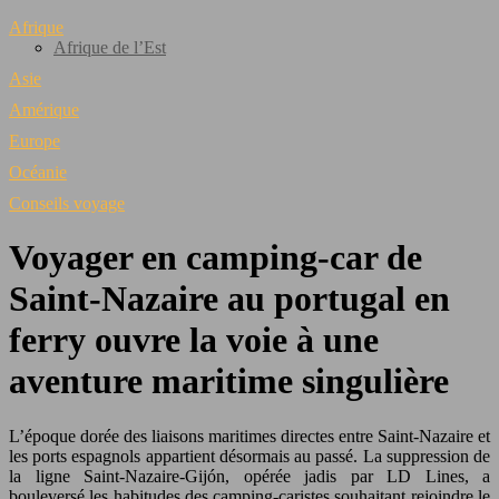
Afrique
Afrique de l’Est
Asie
Amérique
Europe
Océanie
Conseils voyage
Voyager en camping-car de
Saint-Nazaire au portugal en
ferry ouvre la voie à une
aventure maritime singulière
L’époque dorée des liaisons maritimes directes entre Saint-Nazaire et
les ports espagnols appartient désormais au passé. La suppression de
la ligne Saint-Nazaire-Gijón, opérée jadis par LD Lines, a
bouleversé les habitudes des camping-caristes souhaitant rejoindre le