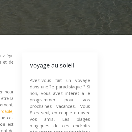
rivilège
s et de
Voyage au soleil
Avez-vous fait un voyage
dans une île paradisiaque ? Si
en pour
non, vous avez intérêt à le
être la
programmer pour vos
rgement,
prochaines vacances. Vous
ordable
,
êtes seul, en couple ou avec
que ces
vos amis, Les plages
yon
est
magiques de ces endroits
tront de