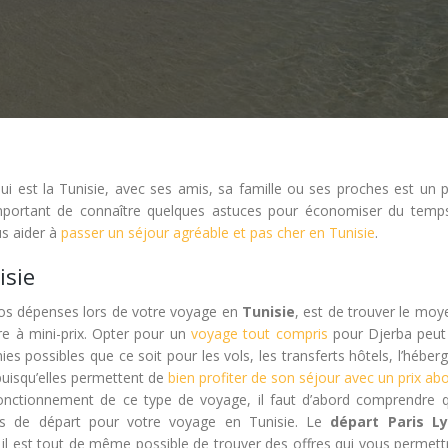
qui est la Tunisie, avec ses amis, sa famille ou ses proches est un p
important de connaître quelques astuces pour économiser du temp
us aider à
passer un séjour agréable et pas cher en Tunisie
.
isie
 vos dépenses lors de votre voyage en
Tunisie
, est de trouver le moy
re à mini-prix. Opter pour un
voyage tout compris
pour Djerba peut 
ies possibles que ce soit pour les vols, les transferts hôtels, l’hébe
puisqu’elles permettent de
bien profiter de son séjour avec un prix ab
fonctionnement de ce type de voyage, il faut d’abord comprendre 
nts de départ pour votre voyage en Tunisie. Le
départ Paris L
s il est tout de même possible de trouver des offres qui vous permet