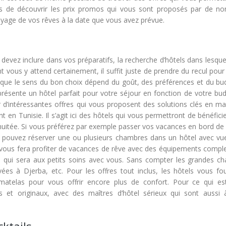
mps de découvrir les prix promos qui vous sont proposés par de n
voyage de vos rêves à la date que vous avez prévue.
 devez inclure dans vos préparatifs, la recherche d’hôtels dans lesqu
 vous y attend certainement, il suffit juste de prendre du recul pour 
r que le sens du bon choix dépend du goût, des préférences et du bu
présente un hôtel parfait pour votre séjour en fonction de votre bud
r d’intéressantes offres qui vous proposent des solutions clés en ma
 en Tunisie. Il s’agit ici des hôtels qui vous permettront de bénéfici
ue nuitée. Si vous préférez par exemple passer vos vacances en bord d
pouvez réserver une ou plusieurs chambres dans un hôtel avec vue
e vous fera profiter de vacances de rêve avec des équipements comple
l qui sera aux petits soins avec vous. Sans compter les grandes c
ées à Djerba, etc. Pour les offres tout inclus, les hôtels vous fou
matelas pour vous offrir encore plus de confort. Pour ce qui es
s et originaux, avec des maîtres d’hôtel sérieux qui sont aussi 