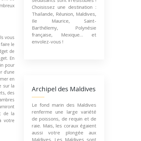
séduisants sont irrésistibles !
ombreux
Choisissez une destination :
Thaïlande, Réunion, Maldives,
Ile Maurice, Saint-
Barthélemy, Polynésie
française, Mexique… et
els vous
envolez-vous !
faire le
dget de
get. En
in pour
er d’une
e mer en
 sur la
Archipel des Maldives
ts, des
hambres
Le fond marin des Maldives
rniront
renferme une large variété
t de la
de poissons, de requin et de
à votre
raie. Mais, les coraux égaient
aussi votre plongée aux
Maldives. Les Maldives sont