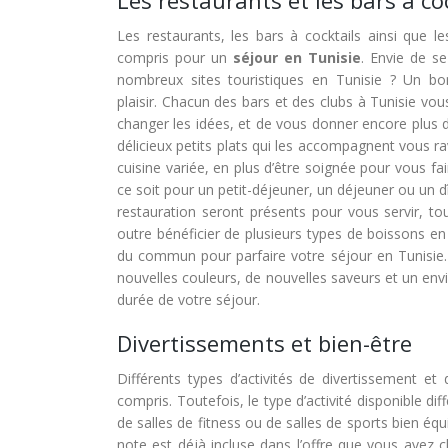
Les restaurants et les bars à co
Les restaurants, les bars à cocktails ainsi que les
compris pour un
séjour
en Tunisie
. Envie de s
nombreux sites touristiques en Tunisie ? Un bo
plaisir. Chacun des bars et des clubs à Tunisie vo
changer les idées, et de vous donner encore plus de
délicieux petits plats qui les accompagnent vous ra
cuisine variée, en plus d’être soignée pour vous fai
ce soit pour un petit-déjeuner, un déjeuner ou un dî
restauration seront présents pour vous servir, to
outre bénéficier de plusieurs types de boissons e
du commun pour parfaire votre séjour en Tunisie. 
nouvelles couleurs, de nouvelles saveurs et un en
durée de votre séjour.
Divertissements et bien-être
Différents types d’activités de divertissement et
compris. Toutefois, le type d’activité disponible di
de salles de fitness ou de salles de sports bien éq
note est déjà incluse dans l’offre que vous avez 