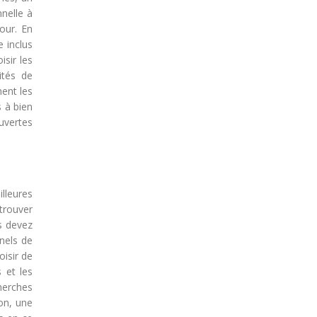
nelle à
our. En
e inclus
isir les
ités de
ent les
s à bien
uvertes
lleures
trouver
us devez
nnels de
oisir de
 et les
cherches
ion, une