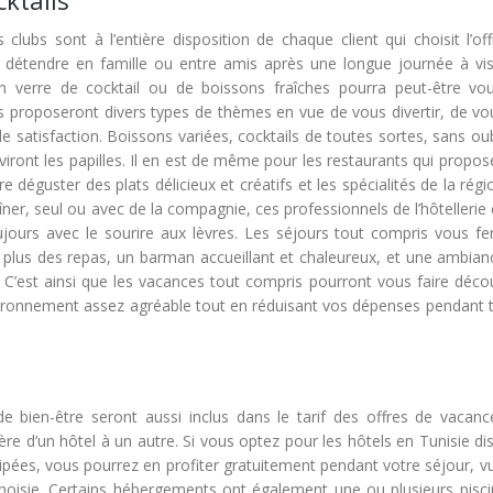
cktails
 clubs sont à l’entière disposition de chaque client qui choisit l’of
e détendre en famille ou entre amis après une longue journée à visi
n verre de cocktail ou de boissons fraîches pourra peut-être vou
us proposeront divers types de thèmes en vue de vous divertir, de vo
 satisfaction. Boissons variées, cocktails de toutes sortes, sans oub
viront les papilles. Il en est de même pour les restaurants qui propo
re déguster des plats délicieux et créatifs et les spécialités de la rég
ner, seul ou avec de la compagnie, ces professionnels de l’hôtellerie 
ujours avec le sourire aux lèvres. Les séjours tout compris vous fe
n plus des repas, un barman accueillant et chaleureux, et une ambian
C’est ainsi que les vacances tout compris pourront vous faire décou
vironnement assez agréable tout en réduisant vos dépenses pendant t
 de bien-être seront aussi inclus dans le tarif des offres de vacanc
ffère d’un hôtel à un autre. Si vous optez pour les hôtels en Tunisie d
uipées, vous pourrez en profiter gratuitement pendant votre séjour, v
choisie. Certains hébergements ont également une ou plusieurs pisci