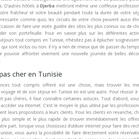
és. D’autres hôtels à
Djerba
mettront même une coiffeuse profession
votre fraîcheur et votre beauté pendant toute la durée de votre séj
ntéressante comme quoi, les circuits de votre choix peuvent aussi êtr
ccasion de faire une visite guidée des sites les plus connus ou de cho
der son portefeuille. Pour en savoir plus sur les différentes activ
séjours tout compris en Tunisie, n’hésitez pas à éplucher soigneusem
s qui sont inclus ou non. Il n’y a rien de mieux que de passer du temp
r pouvoir affronter vivement une nouvelle journée de belles déco
.
pas cher en Tunisie
nces tout compris offrent est une chose, mais trouver les mei
voyage et de son séjour en Tunisie en est une autre. Pour réussir à 
é et pas chères, il faut connaître certaines astuces. Tout d’abord, vo
 accéder via Internet. C’est le moyen le plus utilisé par les professio
ent leurs propositions à leurs clients. Pour les clients en revanche, ch
e plus simple et le plus rapide de trouver immédiatement les offres
re part, lorsque vous choisissez d’utiliser Internet pour faire des re
Tunisie, vous aurez la possibilité de faire directement votre réservat