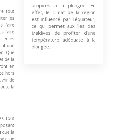
propices à la plongée. En
fre tout
effet, le climat de la région
ter les
est influencé par l’équateur,
s faire
ce qui permet aux îles des
us faire
Maldives de profiter d’une
lier les
température adéquate à la
sent une
plongée.
ion. Que
et de la
ront en
ce hors
vrir de
oute la
es tout
isposant
u que la
nes, un