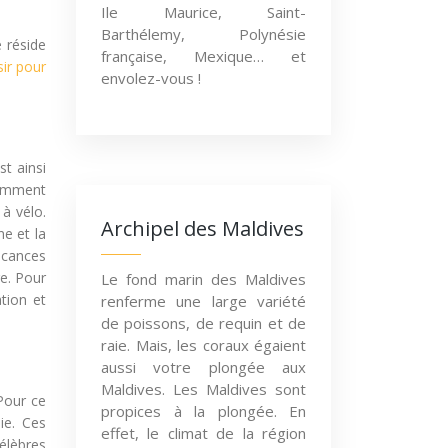
Ile Maurice, Saint-
Barthélemy, Polynésie
é réside
française, Mexique… et
sir pour
envolez-vous !
st ainsi
tamment
à vélo.
Archipel des Maldives
e et la
vacances
re. Pour
Le fond marin des Maldives
tion et
renferme une large variété
de poissons, de requin et de
raie. Mais, les coraux égaient
aussi votre plongée aux
Maldives. Les Maldives sont
Pour ce
propices à la plongée. En
ie. Ces
effet, le climat de la région
célèbres