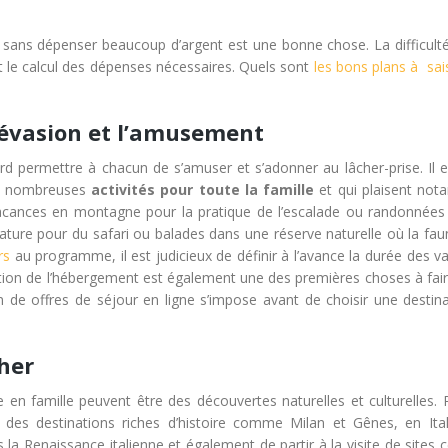
lle sans dépenser beaucoup d’argent est une bonne chose. La difficult
t le calcul des dépenses nécessaires.
Quels sont
les bons plans à sai
’évasion et l’amusement
ord permettre à chacun de s’amuser et s’adonner au lâcher-prise. Il e
des nombreuses
activités pour toute la famille
et qui plaisent no
s vacances en montagne pour la pratique de l’escalade ou randonnées 
ture pour du safari ou balades dans une réserve naturelle où la faun
rs
au programme, il est judicieux de définir à l’avance la durée des 
servation de l’hébergement est également une des premières choses à fai
de offres de séjour en ligne s’impose avant de choisir une destina
her
en famille peuvent être des découvertes naturelles et culturelles. 
ns des destinations riches d’histoire comme Milan et Gênes, en Ital
la Renaissance italienne et également de partir à la visite de sites 