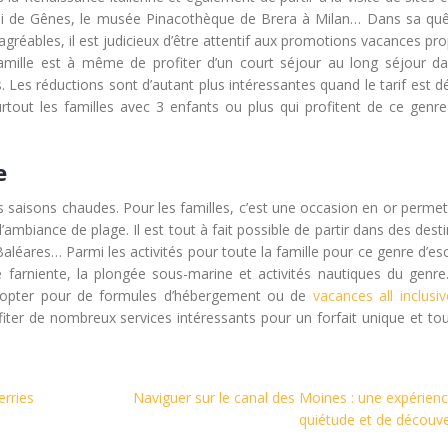
di de Gênes, le musée Pinacothèque de Brera à Milan… Dans sa quê
gréables, il est judicieux d’être attentif aux promotions vacances p
famille est à même de profiter d’un court séjour au long séjour d
. Les réductions sont d’autant plus intéressantes quand le tarif est d
tout les familles avec 3 enfants ou plus qui profitent de ce genre 
e
s saisons chaudes. Pour les familles, c’est une occasion en or perme
 l’ambiance de plage. Il est tout à fait possible de partir dans des dest
 Baléares… Parmi les activités pour toute la famille pour ce genre d’e
, le farniente, la plongée sous-marine et activités nautiques du gen
d’opter pour de formules d’hébergement ou de
vacances all inclusiv
ter de nombreux services intéressants pour un forfait unique et tout
erries
Naviguer sur le canal des Moines : une expérien
quiétude et de découv