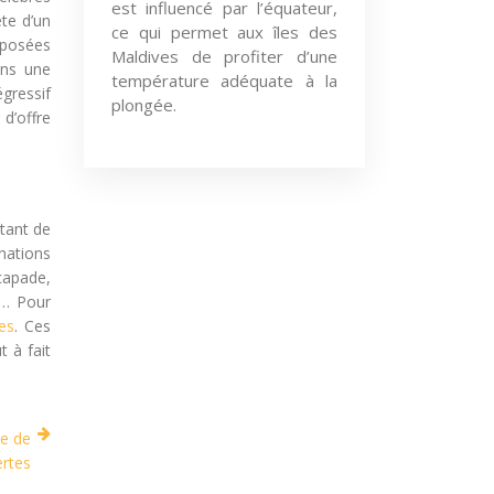
est influencé par l’équateur,
te d’un
ce qui permet aux îles des
roposées
Maldives de profiter d’une
ans une
température adéquate à la
égressif
plongée.
d’offre
ttant de
inations
scapade,
re… Pour
es
. Ces
 à fait
ce de
ertes