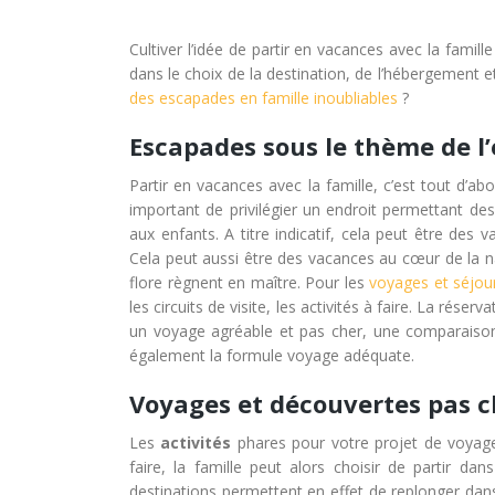
Cultiver l’idée de partir en vacances avec la fami
dans le choix de la destination, de l’hébergement e
des escapades en famille inoubliables
?
Escapades sous le thème de l
Partir en vacances avec la famille, c’est tout d’ab
important de privilégier un endroit permettant 
aux enfants. A titre indicatif, cela peut être de
Cela peut aussi être des vacances au cœur de la na
flore règnent en maître. Pour les
voyages et séjou
les circuits de visite, les activités à faire. La ré
un voyage agréable et pas cher, une comparaison 
également la formule voyage adéquate.
Voyages et découvertes pas c
Les
activités
phares pour votre projet de voyage 
faire, la famille peut alors choisir de partir da
destinations permettent en effet de replonger dans 