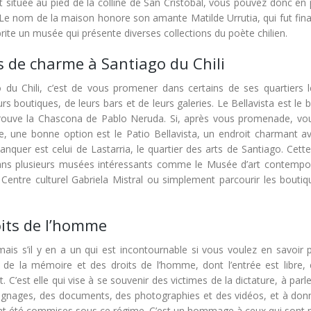
t située au pied de la colline de San Cristóbal, vous pouvez donc en 
e. Le nom de la maison honore son amante Matilde Urrutia, qui fut fi
rite un musée qui présente diverses collections du poète chilien.
rs de charme à Santiago du Chili
u Chili, c’est de vous promener dans certains de ses quartiers l
rs boutiques, de leurs bars et de leurs galeries. Le Bellavista est l
 se trouve la Chascona de Pablo Neruda. Si, après vous promenade, vo
, une bonne option est le Patio Bellavista, un endroit charmant a
quer est celui de Lastarria, le quartier des arts de Santiago. Cette
dans plusieurs musées intéressants comme le Musée d’art contempo
 Centre culturel Gabriela Mistral ou simplement parcourir les boutiq
its de l’homme
s s’il y en a un qui est incontournable si vous voulez en savoir p
ée de la mémoire et des droits de l’homme, dont l’entrée est libre,
. C’est elle qui vise à se souvenir des victimes de la dictature, à parl
oignages, des documents, des photographies et des vidéos, et à don
i ont été commises sous ce régime. C’est un hommage à ceux qui sont 