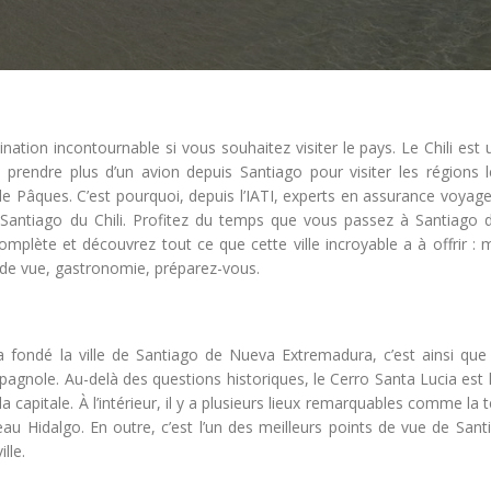
tination incontournable si vous souhaitez visiter le pays. Le Chili est
rendre plus d’un avion depuis Santiago pour visiter les régions l
 de Pâques. C’est pourquoi, depuis l’IATI, experts en assurance voyag
r à Santiago du Chili. Profitez du temps que vous passez à Santiago d
plète et découvrez tout ce que cette ville incroyable a à offrir : 
 de vue, gastronomie, préparez-vous.
a a fondé la ville de Santiago de Nueva Extremadura, c’est ainsi que 
pagnole. Au-delà des questions historiques, le Cerro Santa Lucia est 
a capitale. À l’intérieur, il y a plusieurs lieux remarquables comme la 
au Hidalgo. En outre, c’est l’un des meilleurs points de vue de Sant
lle.