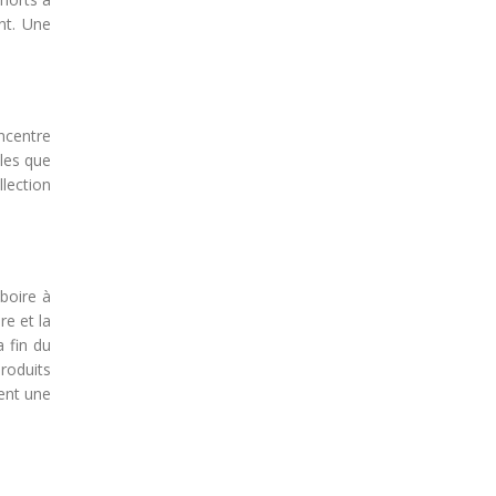
nt. Une
oncentre
lles que
lection
boire à
re et la
a fin du
produits
uent une