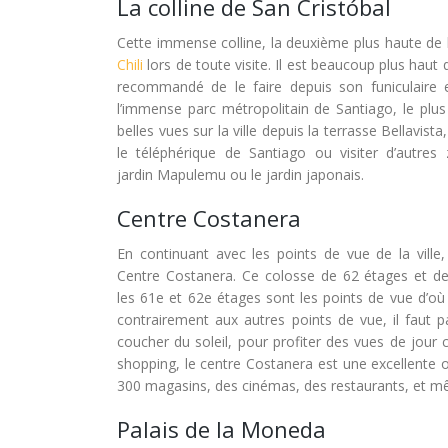
La colline de San Cristóbal
Cette immense colline, la deuxième plus haute de l
Chili
lors de toute visite. Il est beaucoup plus haut
recommandé de le faire depuis son funiculaire em
l’immense parc métropolitain de Santiago, le plu
belles vues sur la ville depuis la terrasse Bellavis
le téléphérique de Santiago ou visiter d’autre
jardin Mapulemu ou le jardin japonais.
Centre Costanera
En continuant avec les points de vue de la ville
Centre Costanera. Ce colosse de 62 étages et de 
les 61e et 62e étages sont les points de vue d’où
contrairement aux autres points de vue, il faut p
coucher du soleil, pour profiter des vues de jour
shopping, le centre Costanera est une excellente o
300 magasins, des cinémas, des restaurants, et m
Palais de la Moneda