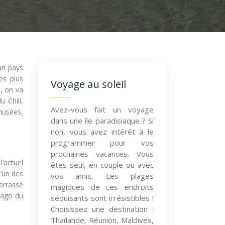
 un pays
es plus
Voyage au soleil
e, on va
u Chili,
Avez-vous fait un voyage
musées,
dans une île paradisiaque ? Si
non, vous avez intérêt à le
programmer pour vos
prochaines vacances. Vous
l’actuel
êtes seul, en couple ou avec
l’un des
vos amis, Les plages
terrasse
magiques de ces endroits
iago du
séduisants sont irrésistibles !
Choisissez une destination :
Thaïlande, Réunion, Maldives,