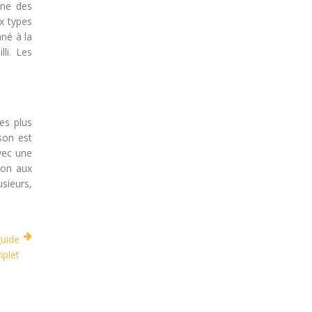
une des
x types
nné à la
li. Les
es plus
son est
avec une
ion aux
sieurs,
guide
plet