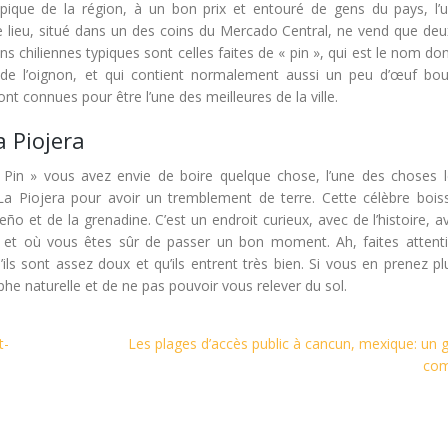
ique de la région, à un bon prix et entouré de gens du pays, l’
Ce lieu, situé dans un des coins du Mercado Central, ne vend que deu
 chiliennes typiques sont celles faites de « pin », qui est le nom do
de l’oignon, et qui contient normalement aussi un peu d’œuf bouil
t connues pour être l’une des meilleures de la ville.
 Piojera
Pin » vous avez envie de boire quelque chose, l’une des choses l
à La Piojera pour avoir un tremblement de terre. Cette célèbre bois
eño et de la grenadine. C’est un endroit curieux, avec de l’histoire, 
 et où vous êtes sûr de passer un bon moment. Ah, faites attent
s sont assez doux et qu’ils entrent très bien. Si vous en prenez plu
phe naturelle et de ne pas pouvoir vous relever du sol.
t-
Les plages d’accès public à cancun, mexique: un 
com