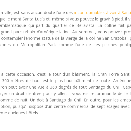
a ville, est sans aucun doute l’une des
incontournables à voir à Sant
 que le mont Santa Lucía et, même si vous pouvez le gravir à pied, il 
blématique qui part du quartier de Bellavista. La colline fait pa
s grand parc urbain d’Amérique latine. Au sommet, vous pouvez prof
ta, contempler l’énorme statue de la Vierge de la colline San Cristobal,
s zones du Metropolitan Park comme l’une de ses piscines publiq
, à cette occasion, c’est le tour d’un bâtiment, la Gran Torre Sant
300 mètres de haut est le plus haut bâtiment de toute l’Amérique 
 l’on peut avoir une vue à 360 degrés de tout Santiago du Chili. Cep
ayer un droit d’entrée pour y aller. Il vous est recommandé de le f
 comme de nuit. Un doit à Santiago du Chili. En outre, pour les amat
ption, puisqu’il dispose d’un centre commercial de sept étages avec 
ême quelques hôtels.