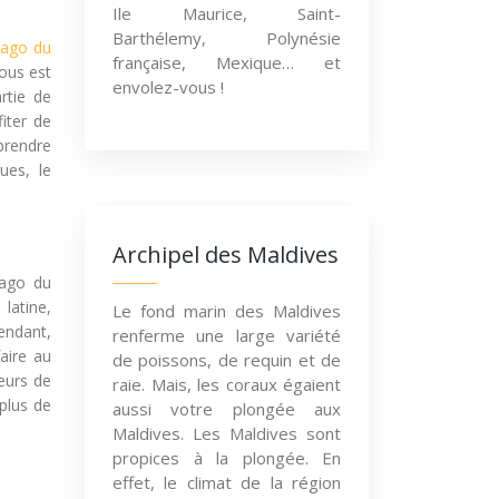
Ile Maurice, Saint-
Barthélemy, Polynésie
iago du
française, Mexique… et
vous est
envolez-vous !
rtie de
iter de
 prendre
ues, le
Archipel des Maldives
iago du
latine,
Le fond marin des Maldives
endant,
renferme une large variété
aire au
de poissons, de requin et de
eurs de
raie. Mais, les coraux égaient
plus de
aussi votre plongée aux
Maldives. Les Maldives sont
propices à la plongée. En
effet, le climat de la région