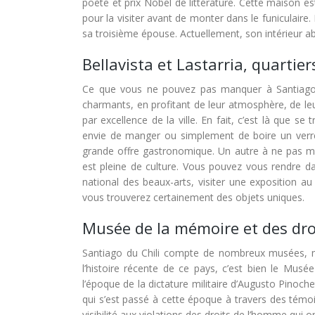
poète et prix Nobel de littérature. Cette maison es
pour la visiter avant de monter dans le funiculair
sa troisième épouse. Actuellement, son intérieur ab
Bellavista et Lastarria, quartie
Ce que vous ne pouvez pas manquer à Santiago d
charmants, en profitant de leur atmosphère, de leu
par excellence de la ville. En fait, c’est là que
envie de manger ou simplement de boire un verre
grande offre gastronomique. Un autre à ne pas man
est pleine de culture. Vous pouvez vous rendre 
national des beaux-arts, visiter une exposition au
vous trouverez certainement des objets uniques.
Musée de la mémoire et des dro
Santiago du Chili compte de nombreux musées, mai
l’histoire récente de ce pays, c’est bien le Mus
l’époque de la dictature militaire d’Augusto Pinochet
qui s’est passé à cette époque à travers des tém
visibilité aux violations des droits de l’homme qu