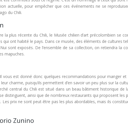
ation actuelle, pour empêcher que ces événements ne se reproduise
ago du Chili.
en
re la plus récente du Chili, le Musée chilien d’art précolombien se c
ues qui ont habité le pays. Dans ce musée, des éléments de cultures te
ui sont exposés. De l’ensemble de sa collection, on retiendra la col
ires mapuches.
im. Il vous est donné donc quelques recommandations pour manger et 
eur charme, puisqu’ils permettent d’en savoir un peu plus sur la cultu
ché central du Chili est situé dans un beau bâtiment historique de l
s se distinguent, ainsi que de nombreux restaurants qui proposent les 
. Les prix ne sont peut-être pas les plus abordables, mais ils constit
orio Zunino