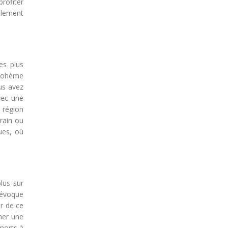
profiter
nalement
es plus
e bohème
us avez
vec une
 région
rain ou
ues, où
lus sur
 évoque
er de ce
ner une
morts à