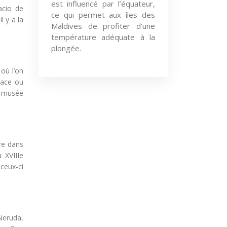
est influencé par l’équateur,
acio de
ce qui permet aux îles des
l y a la
Maldives de profiter d’une
température adéquate à la
plongée.
 où l’on
lace ou
e musée
ure dans
 XVIIIe
 ceux-ci
 Neruda,