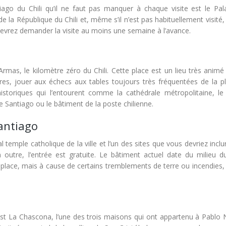
tiago du Chili qu’il ne faut pas manquer à chaque visite est le Pal
la République du Chili et, même s’il n’est pas habituellement visité, i
s devrez demander la visite au moins une semaine à l’avance.
Armas, le kilomètre zéro du Chili. Cette place est un lieu très animé
res, jouer aux échecs aux tables toujours très fréquentées de la p
istoriques qui l’entourent comme la cathédrale métropolitaine, l
de Santiago ou le bâtiment de la poste chilienne.
antiago
l temple catholique de la ville et l’un des sites que vous devriez incl
n outre, l’entrée est gratuite. Le bâtiment actuel date du milieu du
 place, mais à cause de certains tremblements de terre ou incendies,
e est La Chascona, l’une des trois maisons qui ont appartenu à Pablo