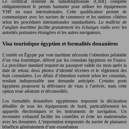
Le certificat restreint de radiotéléphoniste (CRR) complète
obligatoirement le permis hauturier pour utiliser les équipements
VHF en eaux internationales. Cette qualification permet de
communiquer avec les navires de commerce et les stations côtières
selon les procédures internationales standardisées.
La maîtrise de
l’anglais maritime facilite grandement les échanges radio
avec les
autorités portuaires étrangères et les autres navigateurs.
Visa touristique égyptien et formalités douanières
L’entrée en Égypte par voie maritime nécessite l’obtention préalable
d’un visa touristique, délivré par les consulats égyptiens en France.
La procédure standard requiert un passeport valide six mois après la
date de retour, deux photos d’identité récentes et le règlement des
frais consulaires. Les délais d’obtention varient selon les consulats,
rendant indispensable une demande anticipée. Certains ports
égyptiens proposent la délivrance de visas à l’arrivée, mais cette
option reste aléatoire et déconseillée.
Les formalités douanières egyptiennes imposent la déclaration
détaillée de tous les équipements de bord, particulièrement les
appareils électroniques et les instruments de navigation. Un
inventaire exhaustif facilite les contrôles et évite les malentendus
avec les douaniers. L’importation temporaire du navire de plaisance
bénéficie généralement d’une exonération