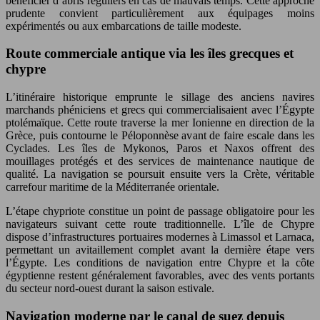
bénéficier d’abris réguliers en cas de mauvais temps. Cette approche
prudente convient particulièrement aux équipages moins
expérimentés ou aux embarcations de taille modeste.
Route commerciale antique via les îles grecques et
chypre
L’itinéraire historique emprunte le sillage des anciens navires
marchands phéniciens et grecs qui commercialisaient avec l’Égypte
ptolémaïque. Cette route traverse la mer Ionienne en direction de la
Grèce, puis contourne le Péloponnèse avant de faire escale dans les
Cyclades. Les îles de Mykonos, Paros et Naxos offrent des
mouillages protégés et des services de maintenance nautique de
qualité. La navigation se poursuit ensuite vers la Crète, véritable
carrefour maritime de la Méditerranée orientale.
L’étape chypriote constitue un point de passage obligatoire pour les
navigateurs suivant cette route traditionnelle. L’île de Chypre
dispose d’infrastructures portuaires modernes à Limassol et Larnaca,
permettant un avitaillement complet avant la dernière étape vers
l’Égypte. Les conditions de navigation entre Chypre et la côte
égyptienne restent généralement favorables, avec des vents portants
du secteur nord-ouest durant la saison estivale.
Navigation moderne par le canal de suez depuis