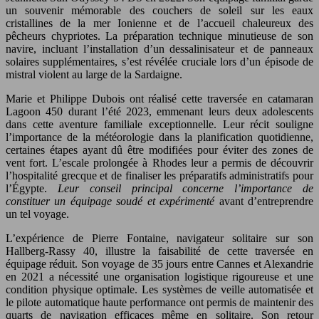
un souvenir mémorable des couchers de soleil sur les eaux
cristallines de la mer Ionienne et de l’accueil chaleureux des
pêcheurs chypriotes. La préparation technique minutieuse de son
navire, incluant l’installation d’un dessalinisateur et de panneaux
solaires supplémentaires, s’est révélée cruciale lors d’un épisode de
mistral violent au large de la Sardaigne.
Marie et Philippe Dubois ont réalisé cette traversée en catamaran
Lagoon 450 durant l’été 2023, emmenant leurs deux adolescents
dans cette aventure familiale exceptionnelle. Leur récit souligne
l’importance de la météorologie dans la planification quotidienne,
certaines étapes ayant dû être modifiées pour éviter des zones de
vent fort. L’escale prolongée à Rhodes leur a permis de découvrir
l’hospitalité grecque et de finaliser les préparatifs administratifs pour
l’Égypte.
Leur conseil principal concerne l’importance de
constituer un équipage soudé et expérimenté
avant d’entreprendre
un tel voyage.
L’expérience de Pierre Fontaine, navigateur solitaire sur son
Hallberg-Rassy 40, illustre la faisabilité de cette traversée en
équipage réduit. Son voyage de 35 jours entre Cannes et Alexandrie
en 2021 a nécessité une organisation logistique rigoureuse et une
condition physique optimale. Les systèmes de veille automatisée et
le pilote automatique haute performance ont permis de maintenir des
quarts de navigation efficaces même en solitaire. Son retour