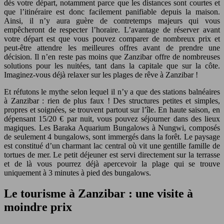
dès votre départ, notamment parce que les distances sont courtes et
que l’itinéraire est donc facilement panifiable depuis la maison.
Ainsi, il n’y aura guère de contretemps majeurs qui vous
empêcheront de respecter l’horaire. L’avantage de réserver avant
votre départ est que vous pouvez comparer de nombreux prix et
peut-être attendre les meilleures offres avant de prendre une
décision. Il n’en reste pas moins que Zanzibar offre de nombreuses
solutions pour les nuitées, tant dans la capitale que sur la côte.
Imaginez-vous déjà relaxer sur les plages de rêve à Zanzibar !
Et réfutons le mythe selon lequel il n’y a que des stations balnéaires
à Zanzibar : rien de plus faux ! Des structures petites et simples,
propres et soignées, se trouvent partout sur l’île. En haute saison, en
dépensant 15/20 € par nuit, vous pouvez séjourner dans des lieux
magiques. Les Baraka Aquarium Bungalows à Nungwi, composés
de seulement 4 bungalows, sont immergés dans la forêt. Le paysage
est constitué d’un charmant lac central où vit une gentille famille de
tortues de mer. Le petit déjeuner est servi directement sur la terrasse
et de là vous pourrez déjà apercevoir la plage qui se trouve
uniquement à 3 minutes à pied des bungalows.
Le tourisme à Zanzibar : une visite à
moindre prix