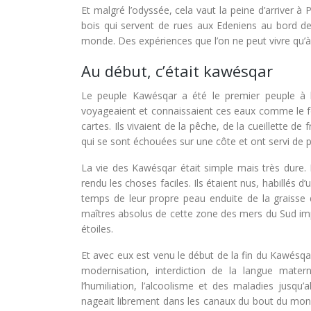
Et malgré l’odyssée, cela vaut la peine d’arriver à
bois qui servent de rues aux Edeniens au bord de
monde. Des expériences que l’on ne peut vivre qu’
Au début, c’était kawésqar
Le peuple Kawésqar a été le premier peuple à h
voyageaient et connaissaient ces eaux comme le fo
cartes. Ils vivaient de la pêche, de la cueillette
qui se sont échouées sur une côte et ont servi de p
La vie des Kawésqar était simple mais très dure. I
rendu les choses faciles. Ils étaient nus, habillés
temps de leur propre peau enduite de la graisse d
maîtres absolus de cette zone des mers du Sud impe
étoiles.
Et avec eux est venu le début de la fin du Kawésqar.
modernisation, interdiction de la langue mater
l’humiliation, l’alcoolisme et des maladies jusq
nageait librement dans les canaux du bout du monde 