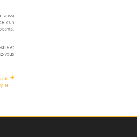
r aussi
ce d’un
bitants,
tile et
lez-vous
guide
plet