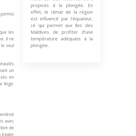
propices à la plongée. En
effet, le climat de la région
 permis
est influencé par l’équateur,
ce qui permet aux îles des
Maldives de profiter d’une
que les
température adéquate à la
e. Il ne
plongée.
 le seul
unautés
enant un
isés en
 litige.
endroit
és avec
mbre de
à égaler