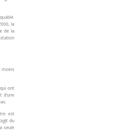
quable.
2000, la
le de la
 station
x moins
qui ont
t d’une
pas.
ère est
agit du
a seule