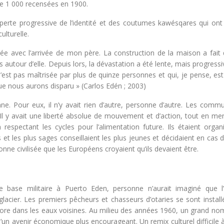
de 1 000 recensées en 1900.
a perte progressive de l’identité et des coutumes kawésqares qui ont
ulturelle.
 avec l’arrivée de mon père. La construction de la maison a fait 
 autour d’elle. Depuis lors, la dévastation a été lente, mais progressiv
n’est pas maîtrisée par plus de quinze personnes et qui, je pense, est
que nous aurons disparu » (Carlos Edén ; 2003)
nne. Pour eux, il n’y avait rien d’autre, personne d’autre. Les comm
s. Il y avait une liberté absolue de mouvement et d’action, tout en m
respectant les cycles pour l’alimentation future. Ils étaient organ
t les plus sages conseillaient les plus jeunes et décidaient en cas de
nne civilisée que les Européens croyaient qu’ils devaient être.
e base militaire à Puerto Eden, personne n’aurait imaginé que l’
lacier. Les premiers pêcheurs et chasseurs d’otaries se sont install
core dans les eaux voisines. Au milieu des années 1960, un grand no
d’un avenir économique plus encourageant. Un remix culturel difficile 