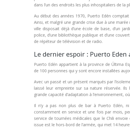
dans l’un des endroits les plus inhospitaliers de la 
Au début des années 1970, Puerto Edén comptait d
Ainsi, et malgré une grande crise due à une marée 
ville disposait déjà d’une école de base, d’un jardi
police, d’une bibliothèque publique et d’une couvert
de répéteur de télévision et de radio.
Le dernier espoir : Puerto Eden
Puerto Edén appartient à la province de Última E
de 100 personnes qui y sont encore installées aujou
Avec un passé et un présent marqués par l’isoleme
laissé leur empreinte sur sa nature réservée. Ils 
grande capacité d’adaptation à l’environnement, où 
Il n’y a pas non plus de bar à Puerto Edén, ni
constamment en service et une fois par mois, pend
service de tournées médicales que le Chili envoie
issue est le hors-bord de l’armée, qui met 14 heure