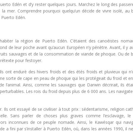
 Puerto Edén et d’y rester quelques jours. Marchez le long des passer
 la mer. Comprendre pourquoi quelqu’un décide de vivre isolé, au 
à Puerto Edén.
abiter la région de Puerto Edén. C’étaient des canoéistes noma
nd de leur poche avant qu’aucun Européen n’y pénètre. Avant, il y av
 de fruits sauvages et de la consommation de viande de phoque. Ou de 
rétexte pour festoyer.
ls ont enduré des hivers froids et des étés froids et pluvieux qui n
 d’une sorte de cape en peau de phoque qui les protégeait du froid et
e l’animal. Ainsi, comme les sauvages que Darwin décrirait, ils étai
rturbables. Les rois du froid depuis plus de 6 000 ans. Les navigate
 Ils ont essayé de se civiliser à tout prix : sédentarisme, religion cat
nelle. Sans parler de choses plus graves comme l’esclavage, le 
u’alors inconnues de ce peuple nomade. Ainsi, le Kawésqar qui navig
a fini par s’installer à Puerto Edén, où, dans les années 1990, il ne