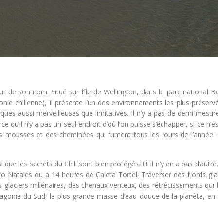
ur de son nom. Situé sur l’île de Wellington, dans le parc national 
onie chilienne), il présente l’un des environnements les plus préserv
ues aussi merveilleuses que limitatives. Il n’y a pas de demi-mesur
e qu’il n’y a pas un seul endroit d’où l’on puisse s’échapper, si ce n’es
es mousses et des cheminées qui fument tous les jours de l’année. C
 que les secrets du Chili sont bien protégés. Et il n’y en a pas d’autre
to Natales ou à 14 heures de Caleta Tortel. Traverser des fjords gla
es glaciers millénaires, des chenaux venteux, des rétrécissements qui 
tagonie du Sud, la plus grande masse d’eau douce de la planète, en a