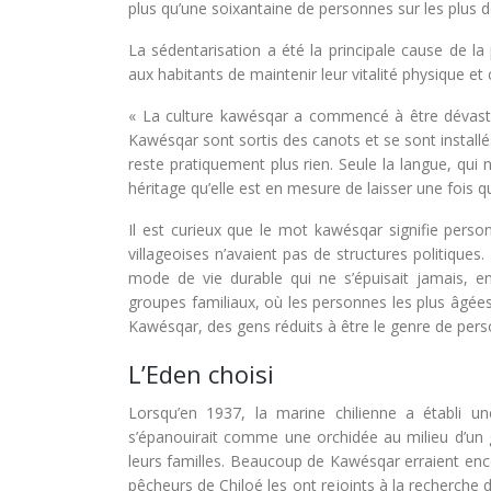
plus qu’une soixantaine de personnes sur les plus 
La sédentarisation a été la principale cause de l
aux habitants de maintenir leur vitalité physique et c
« La culture kawésqar a commencé à être dévastée
Kawésqar sont sortis des canots et se sont installés
reste pratiquement plus rien. Seule la langue, qui 
héritage qu’elle est en mesure de laisser une fois 
Il est curieux que le mot kawésqar signifie perso
villageoises n’avaient pas de structures politique
mode de vie durable qui ne s’épuisait jamais, en 
groupes familiaux, où les personnes les plus âgées e
Kawésqar, des gens réduits à être le genre de perso
L’Eden choisi
Lorsqu’en 1937, la marine chilienne a établi un
s’épanouirait comme une orchidée au milieu d’un g
leurs familles. Beaucoup de Kawésqar erraient en
pêcheurs de Chiloé les ont rejoints à la recherche 