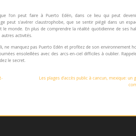
e l’on peut faire à Puerto Edén, dans ce lieu qui peut deveni
illage peut s’avérer claustrophobe, que se sentir piégé dans un espa
out le monde. En plus de comprendre la réalité quotidienne de ses ha
autres activités.
li, ne manquez pas Puerto Edén et profitez de son environnement hos
ournées ensoleillées avec des arcs-en-ciel difficiles à oublier. Rappe
dez le secret.
t-
Les plages d’accès public à cancun, mexique: un 
com