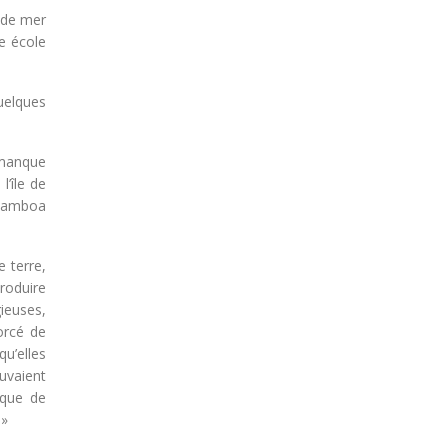
e de mer
e école
uelques
 manque
l’île de
e Gamboa
 terre,
produire
ieuses,
orcé de
qu’elles
ouvaient
 que de
 »