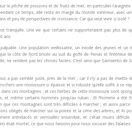
sur la pêche de poissons et de fruits de mer, en particulier l’araigné
t pendant ce temps, elle reste en marge du monde extérieur, avec un
 ans et peu de perspectives de croissance. Car qui veut vivre si isolé ?
est tranquille. Une vie que certains ne supporteraient pas plus de q
0 ans.
palpable. Une population vieillissante, un exode des jeunes et un
 que la côte de fjord brisée au sud du golfe de Penas et l’intérieur de 
ville, ne rendent pas les choses faciles. C’est ainsi que Sarmiento d
s a pas semblé juste, près de la mer ; car il n’y a pas de miette de
s rochers une moisissure si épaisse et si robuste qu’elle suffit à se re
t dans ces montagnes ; et ces herbes de cette moisissure sont spong
mbes, et même certains hommes jusqu’au ruban ; Et l’homme a été f
on que ces montagnes sont très difficiles à marcher ; et aussi parce 
ions obligés de marcher sur la pointe et la cime des arbres, et ils p
ment entrelacés et verrouillés ensemble, et c’était moins difficile
ins était mortel, ce que nous faisions pour nous excuser des falaises.