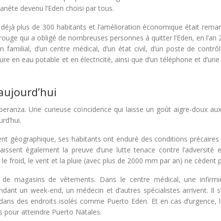
planète devenu l’Eden choisi par tous.
éjà plus de 300 habitants et l’amélioration économique était remar
rouge qui a obligé de nombreuses personnes à quitter l’Eden, en l’an 
n familial, d’un centre médical, d’un état civil, d’un poste de contrô
ure en eau potable et en électricité, ainsi que d’un téléphone et d’une
 aujourd’hui
speranza. Une curieuse coïncidence qui laisse un goût aigre-doux au
rd’hui.
nt géographique, ses habitants ont enduré des conditions précaires 
laissent également la preuve d’une lutte tenace contre l’adversité e
le froid, le vent et la pluie (avec plus de 2000 mm par an) ne cèdent 
 de magasins de vêtements. Dans le centre médical, une infirmi
ant un week-end, un médecin et d’autres spécialistes arrivent. Il s’
 dans des endroits isolés comme Puerto Eden. Et en cas d’urgence, l
s pour atteindre Puerto Natales.