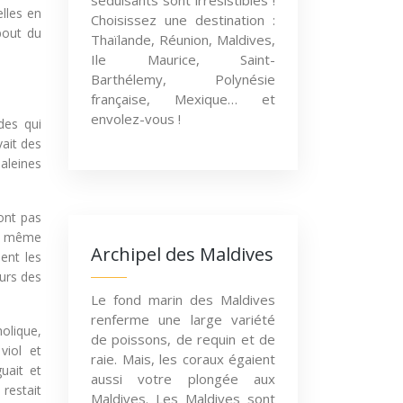
séduisants sont irrésistibles !
elles en
Choisissez une destination :
bout du
Thaïlande, Réunion, Maldives,
Ile Maurice, Saint-
Barthélemy, Polynésie
française, Mexique… et
envolez-vous !
des qui
ait des
baleines
’ont pas
 en même
Archipel des Maldives
ent les
urs des
Le fond marin des Maldives
renferme une large variété
holique,
de poissons, de requin et de
viol et
raie. Mais, les coraux égaient
uait et
aussi votre plongée aux
 restait
Maldives. Les Maldives sont