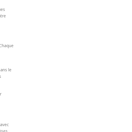
ues
tre
 Chaque
ans le
s
r
 avec
ises,