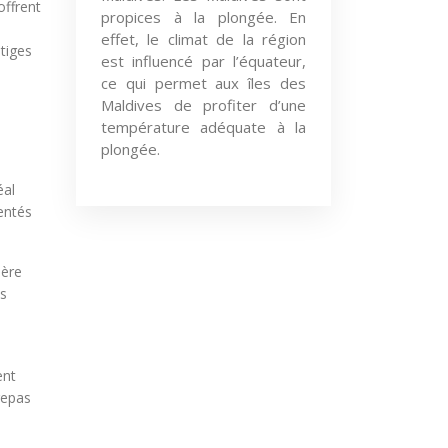
offrent
propices à la plongée. En
effet, le climat de la région
stiges
est influencé par l’équateur,
ce qui permet aux îles des
Maldives de profiter d’une
température adéquate à la
plongée.
éal
entés
hère
ns
ent
repas