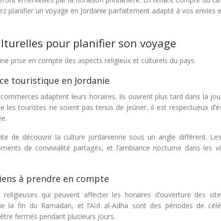
ez planifier un voyage en Jordanie parfaitement adapté à vos envies e
lturelles pour planifier son voyage
une prise en compte des aspects religieux et culturels du pays.
ce touristique en Jordanie
ommerces adaptent leurs horaires. Ils ouvrent plus tard dans la jou
ue les touristes ne soient pas tenus de jeûner, il est respectueux d’é
ée.
e de découvrir la culture jordanienne sous un angle différent. L
nts de convivialité partagés, et l’ambiance nocturne dans les vil
aniens à prendre en compte
 religieuses qui peuvent affecter les horaires d’ouverture des site
arque la fin du Ramadan, et l’Aïd al-Adha sont des périodes de célé
re fermés pendant plusieurs jours.