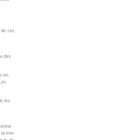
 de ces
ou des
es en
Les
l, les
-
utomne
 la mer
mat, de