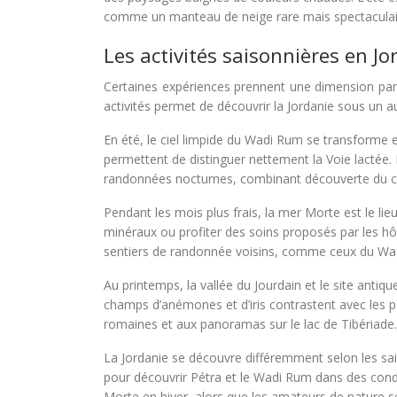
comme un manteau de neige rare mais spectaculaire
Les activités saisonnières en Jo
Certaines expériences prennent une dimension part
activités permet de découvrir la Jordanie sous un a
En été, le ciel limpide du Wadi Rum se transforme e
permettent de distinguer nettement la Voie lacté
randonnées nocturnes, combinant découverte du ciel 
Pendant les mois plus frais, la mer Morte est le lie
minéraux ou profiter des soins proposés par les hô
sentiers de randonnée voisins, comme ceux du Wadi
Au printemps, la vallée du Jourdain et le site antiqu
champs d’anémones et d’iris contrastent avec les p
romaines et aux panoramas sur le lac de Tibériade.
La Jordanie se découvre différemment selon les sai
pour découvrir Pétra et le Wadi Rum dans des condi
Morte en hiver, alors que les amateurs de nature se