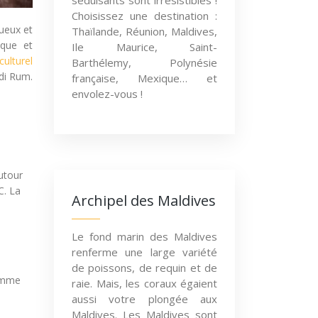
séduisants sont irrésistibles !
Choisissez une destination :
tueux et
Thaïlande, Réunion, Maldives,
ique et
Ile Maurice, Saint-
ulturel
Barthélemy, Polynésie
adi Rum.
française, Mexique… et
envolez-vous !
utour
C. La
Archipel des Maldives
Le fond marin des Maldives
renferme une large variété
de poissons, de requin et de
comme
raie. Mais, les coraux égaient
aussi votre plongée aux
Maldives. Les Maldives sont