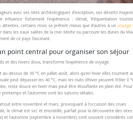
yageurs avec ses sites archéologiques d’exception, ses déserts majes
e influence fortement l’expérience : climat, fréquentation tourist
 attentes, certains mois se prêtent mieux que d’autres à un
voyage c
tter dans les eaux salées de la mer Morte ou parcourir les dunes du W
ment de ce pays fascinant.
 un point central pour organiser son séjour
ds et des hivers doux, transforme l’expérience de voyage.
-dessus de 30 °C en juillet-août, alors qu’en hiver elles tournent a
vale peut dépasser les 40 °C, mais les nuits d’hiver peuvent frôler 0 °
be, reste douce en hiver mais peut être étouffante en plein été. Pour
le printemps et l’automne sont les saisons idéales.
surtout entre novembre et mars, provoquant à l’occasion des crues
, le climat est sec et ensoleillé, parfait pour la découverte des sites
 mai) et l’automne (septembre à novembre) sont souvent considérés 