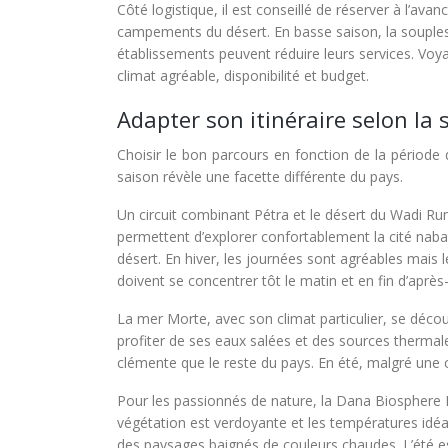
Côté logistique, il est conseillé de réserver à l’av
campements du désert. En basse saison, la souples
établissements peuvent réduire leurs services. Vo
climat agréable, disponibilité et budget.
Adapter son itinéraire selon la 
Choisir le bon parcours en fonction de la périod
saison révèle une facette différente du pays.
Un circuit combinant Pétra et le désert du Wadi Ru
permettent d’explorer confortablement la cité naba
désert. En hiver, les journées sont agréables mais l
doivent se concentrer tôt le matin et en fin d’après
La mer Morte, avec son climat particulier, se décou
profiter de ses eaux salées et des sources thermal
clémente que le reste du pays. En été, malgré une c
Pour les passionnés de nature, la Dana Biosphere R
végétation est verdoyante et les températures idéal
des paysages baignés de couleurs chaudes. L’été est 