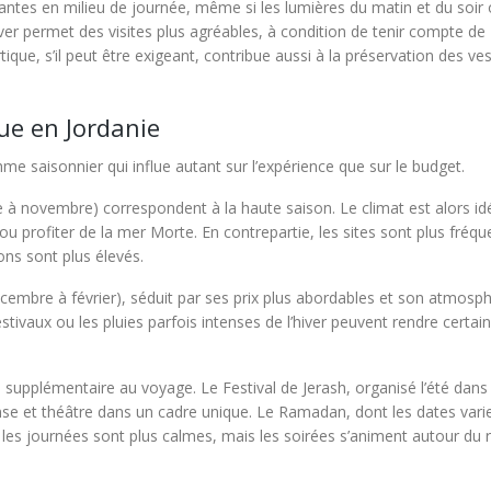
vantes en milieu de journée, même si les lumières du matin et du soir 
iver permet des visites plus agréables, à condition de tenir compte de
ique, s’il peut être exigeant, contribue aussi à la préservation des ve
ue en Jordanie
hme saisonnier qui influe autant sur l’expérience que sur le budget.
à novembre) correspondent à la haute saison. Le climat est alors id
 profiter de la mer Morte. En contrepartie, les sites sont plus fréqu
ns sont plus élevés.
décembre à février), séduit par ses prix plus abordables et son atmosp
stivaux ou les pluies parfois intenses de l’hiver peuvent rendre certai
supplémentaire au voyage. Le Festival de Jerash, organisé l’été dans
nse et théâtre dans un cadre unique. Le Ramadan, dont les dates vari
 les journées sont plus calmes, mais les soirées s’animent autour du 