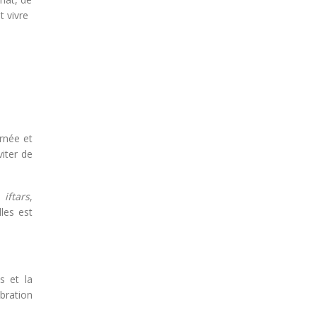
t vivre
rnée et
viter de
es
iftars
,
les est
s et la
bration