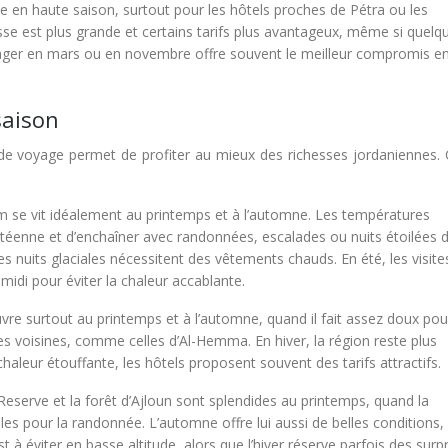
ance en haute saison, surtout pour les hôtels proches de Pétra ou les
se est plus grande et certains tarifs plus avantageux, même si quelq
yager en mars ou en novembre offre souvent le meilleur compromis en
saison
e de voyage permet de profiter au mieux des richesses jordaniennes.
m se vit idéalement au printemps et à l’automne. Les températures
téenne et d’enchaîner avec randonnées, escalades ou nuits étoilées d
es nuits glaciales nécessitent des vêtements chauds. En été, les visite
-midi pour éviter la chaleur accablante.
vre surtout au printemps et à l’automne, quand il fait assez doux pou
es voisines, comme celles d’Al-Hemma. En hiver, la région reste plus
haleur étouffante, les hôtels proposent souvent des tarifs attractifs.
eserve et la forêt d’Ajloun sont splendides au printemps, quand la
es pour la randonnée. L’automne offre lui aussi de belles conditions,
à éviter en basse altitude, alors que l’hiver réserve parfois des surpr