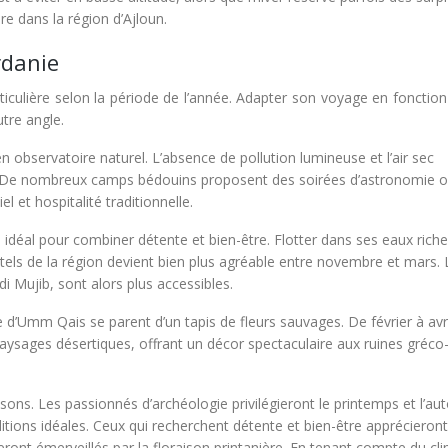
 dans la région d’Ajloun.
rdanie
iculière selon la période de l’année. Adapter son voyage en fonction
utre angle.
n observatoire naturel. L’absence de pollution lumineuse et l’air sec
e. De nombreux camps bédouins proposent des soirées d’astronomie 
et hospitalité traditionnelle.
u idéal pour combiner détente et bien-être. Flotter dans ses eaux rich
tels de la région devient bien plus agréable entre novembre et mars. 
 Mujib, sont alors plus accessibles.
e d’Umm Qais se parent d’un tapis de fleurs sauvages. De février à avri
aysages désertiques, offrant un décor spectaculaire aux ruines gréco
sons. Les passionnés d’archéologie privilégieront le printemps et l’a
tions idéales. Ceux qui recherchent détente et bien-être apprécieront
ront émerveillés par la floraison printanière. En tenant compte du cli