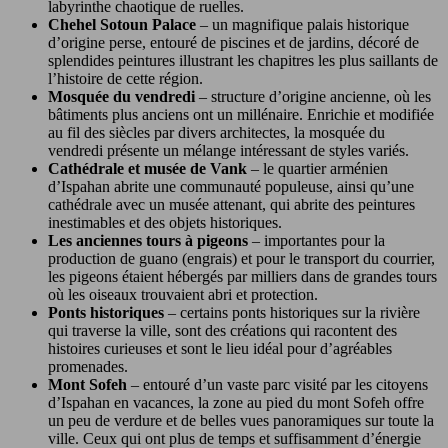
labyrinthe chaotique de ruelles.
Chehel Sotoun Palace
– un magnifique palais historique
d’origine perse, entouré de piscines et de jardins, décoré de
splendides peintures illustrant les chapitres les plus saillants de
l’histoire de cette région.
Mosquée du vendredi
– structure d’origine ancienne, où les
bâtiments plus anciens ont un millénaire. Enrichie et modifiée
au fil des siècles par divers architectes, la mosquée du
vendredi présente un mélange intéressant de styles variés.
Cathédrale et musée de Vank
– le quartier arménien
d’Ispahan abrite une communauté populeuse, ainsi qu’une
cathédrale avec un musée attenant, qui abrite des peintures
inestimables et des objets historiques.
Les anciennes tours à pigeons
– importantes pour la
production de guano (engrais) et pour le transport du courrier,
les pigeons étaient hébergés par milliers dans de grandes tours
où les oiseaux trouvaient abri et protection.
Ponts historiques
– certains ponts historiques sur la rivière
qui traverse la ville, sont des créations qui racontent des
histoires curieuses et sont le lieu idéal pour d’agréables
promenades.
Mont Sofeh
– entouré d’un vaste parc visité par les citoyens
d’Ispahan en vacances, la zone au pied du mont Sofeh offre
un peu de verdure et de belles vues panoramiques sur toute la
ville. Ceux qui ont plus de temps et suffisamment d’énergie