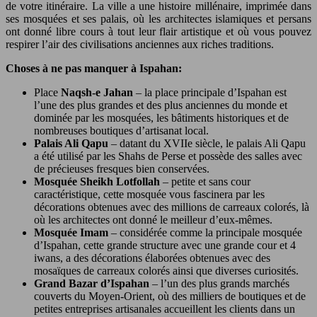
de votre itinéraire. La ville a une histoire millénaire, imprimée dans
ses mosquées et ses palais, où les architectes islamiques et persans
ont donné libre cours à tout leur flair artistique et où vous pouvez
respirer l’air des civilisations anciennes aux riches traditions.
Choses à ne pas manquer à Ispahan:
Place
Naqsh-e Jahan
– la place principale d’Ispahan est
l’une des plus grandes et des plus anciennes du monde et
dominée par les mosquées, les bâtiments historiques et de
nombreuses boutiques d’artisanat local.
Palais Ali Qapu
– datant du XVIIe siècle, le palais Ali Qapu
a été utilisé par les Shahs de Perse et possède des salles avec
de précieuses fresques bien conservées.
Mosquée Sheikh Lotfollah
– petite et sans cour
caractéristique, cette mosquée vous fascinera par les
décorations obtenues avec des millions de carreaux colorés, là
où les architectes ont donné le meilleur d’eux-mêmes.
Mosquée Imam
– considérée comme la principale mosquée
d’Ispahan, cette grande structure avec une grande cour et 4
iwans, a des décorations élaborées obtenues avec des
mosaïques de carreaux colorés ainsi que diverses curiosités.
Grand Bazar d’Ispahan
– l’un des plus grands marchés
couverts du Moyen-Orient, où des milliers de boutiques et de
petites entreprises artisanales accueillent les clients dans un