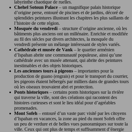
labyrinthe chaotique de ruelles.
Chehel Sotoun Palace
– un magnifique palais historique
d’origine perse, entouré de piscines et de jardins, décoré de
splendides peintures illustrant les chapitres les plus saillants de
l’histoire de cette région.
Mosquée du vendredi
– structure d’origine ancienne, où les
bâtiments plus anciens ont un millénaire. Enrichie et modifiée
au fil des siècles par divers architectes, la mosquée du
vendredi présente un mélange intéressant de styles variés.
Cathédrale et musée de Vank
– le quartier arménien
d’Ispahan abrite une communauté populeuse, ainsi qu’une
cathédrale avec un musée attenant, qui abrite des peintures
inestimables et des objets historiques.
Les anciennes tours à pigeons
– importantes pour la
production de guano (engrais) et pour le transport du courrier,
les pigeons étaient hébergés par milliers dans de grandes tours
où les oiseaux trouvaient abri et protection.
Ponts historiques
– certains ponts historiques sur la rivière
qui traverse la ville, sont des créations qui racontent des
histoires curieuses et sont le lieu idéal pour d’agréables
promenades.
Mont Sofeh
– entouré d’un vaste parc visité par les citoyens
d’Ispahan en vacances, la zone au pied du mont Sofeh offre
un peu de verdure et de belles vues panoramiques sur toute la
ville. Ceux qui ont plus de temps et suffisamment d’énergie