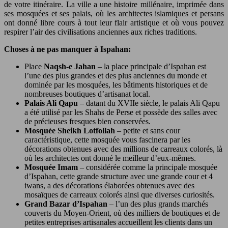
de votre itinéraire. La ville a une histoire millénaire, imprimée dans
ses mosquées et ses palais, où les architectes islamiques et persans
ont donné libre cours à tout leur flair artistique et où vous pouvez
respirer l’air des civilisations anciennes aux riches traditions.
Choses à ne pas manquer à Ispahan:
Place
Naqsh-e Jahan
– la place principale d’Ispahan est
l’une des plus grandes et des plus anciennes du monde et
dominée par les mosquées, les bâtiments historiques et de
nombreuses boutiques d’artisanat local.
Palais Ali Qapu
– datant du XVIIe siècle, le palais Ali Qapu
a été utilisé par les Shahs de Perse et possède des salles avec
de précieuses fresques bien conservées.
Mosquée Sheikh Lotfollah
– petite et sans cour
caractéristique, cette mosquée vous fascinera par les
décorations obtenues avec des millions de carreaux colorés, là
où les architectes ont donné le meilleur d’eux-mêmes.
Mosquée Imam
– considérée comme la principale mosquée
d’Ispahan, cette grande structure avec une grande cour et 4
iwans, a des décorations élaborées obtenues avec des
mosaïques de carreaux colorés ainsi que diverses curiosités.
Grand Bazar d’Ispahan
– l’un des plus grands marchés
couverts du Moyen-Orient, où des milliers de boutiques et de
petites entreprises artisanales accueillent les clients dans un