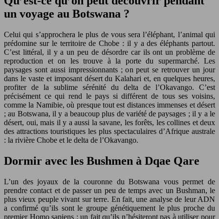
Qu’est-ce qu’on peut découvrir pendant
un voyage au Botswana ?
Celui qui s’approchera le plus de vous sera l’éléphant, l’animal qui
prédomine sur le territoire de Chobe : il y a des éléphants partout.
C’est littéral, il y a un peu de désordre car ils ont un problème de
reproduction et on les trouve à la porte du supermarché. Les
paysages sont aussi impressionnants ; on peut se retrouver un jour
dans le vaste et imposant désert du Kalahari et, en quelques heures,
profiter de la sublime sérénité du delta de l’Okavango. C’est
précisément ce qui rend le pays si différent de tous ses voisins,
comme la Namibie, où presque tout est distances immenses et désert
; au Botswana, il y a beaucoup plus de variété de paysages ; il y a le
désert, oui, mais il y a aussi la savane, les forêts, les collines et deux
des attractions touristiques les plus spectaculaires d’Afrique australe
: la rivière Chobe et le delta de l’Okavango.
Dormir avec les Bushmen à Dqae Qare
L’un des joyaux de la couronne du Botswana vous permet de
prendre contact et de passer un peu de temps avec un Bushman, le
plus vieux peuple vivant sur terre. En fait, une analyse de leur ADN
a confirmé qu’ils sont le groupe génétiquement le plus proche du
premier Homo sapiens : un fait qu’ils n’hésiteront pas à utiliser pour