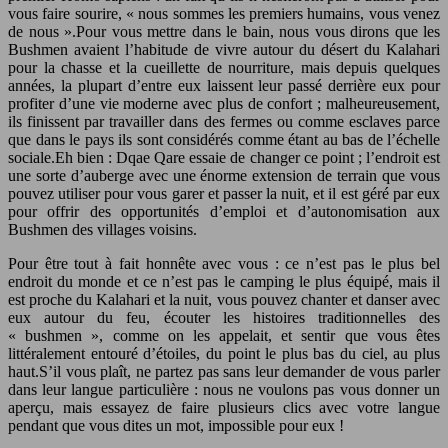
vous faire sourire, « nous sommes les premiers humains, vous venez
de nous ».Pour vous mettre dans le bain, nous vous dirons que les
Bushmen avaient l’habitude de vivre autour du désert du Kalahari
pour la chasse et la cueillette de nourriture, mais depuis quelques
années, la plupart d’entre eux laissent leur passé derrière eux pour
profiter d’une vie moderne avec plus de confort ; malheureusement,
ils finissent par travailler dans des fermes ou comme esclaves parce
que dans le pays ils sont considérés comme étant au bas de l’échelle
sociale.Eh bien : Dqae Qare essaie de changer ce point ; l’endroit est
une sorte d’auberge avec une énorme extension de terrain que vous
pouvez utiliser pour vous garer et passer la nuit, et il est géré par eux
pour offrir des opportunités d’emploi et d’autonomisation aux
Bushmen des villages voisins.
Pour être tout à fait honnête avec vous : ce n’est pas le plus bel
endroit du monde et ce n’est pas le camping le plus équipé, mais il
est proche du Kalahari et la nuit, vous pouvez chanter et danser avec
eux autour du feu, écouter les histoires traditionnelles des
« bushmen », comme on les appelait, et sentir que vous êtes
littéralement entouré d’étoiles, du point le plus bas du ciel, au plus
haut.S’il vous plaît, ne partez pas sans leur demander de vous parler
dans leur langue particulière : nous ne voulons pas vous donner un
aperçu, mais essayez de faire plusieurs clics avec votre langue
pendant que vous dites un mot, impossible pour eux !