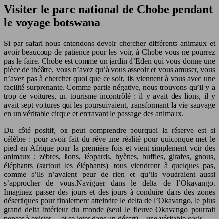
Visiter le parc national de Chobe pendant
le voyage botswana
Si par safari nous entendons devoir chercher différents animaux et
avoir beaucoup de patience pour les voir, à Chobe vous ne pourrez
pas le faire. Chobe est comme un jardin d’Eden qui vous donne une
pièce de théâtre, vous n’avez qu’à vous asseoir et vous amuser, vous
n’avez pas à chercher quoi que ce soit, ils viennent à vous avec une
facilité surprenante. Comme partie négative, nous trouvons qu’il y a
trop de voitures, un tourisme incontrôlé : il y avait des lions, il y
avait sept voitures qui les poursuivaient, transformant la vie sauvage
en un véritable cirque et entravant le passage des animaux.
Du côté positif, on peut comprendre pourquoi la réserve est si
célèbre : pour avoir fait du rêve une réalité pour quiconque met le
pied en Afrique pour la première fois et vient simplement voir des
animaux ; zèbres, lions, léopards, hyènes, buffles, girafes, gnous,
éléphants (surtout les éléphants), tous viendront à quelques pas,
comme s’ils n’avaient peur de rien et qu’ils voudraient aussi
s’approcher de vous.Naviguer dans le delta de l’Okavango.
Imaginez passer des jours et des jours à conduire dans des zones
désertiques pour finalement atteindre le delta de l’Okavango, le plus
grand delta intérieur du monde (seul le fleuve Okavango pourrait
penser à exister… et se jeter dans un désert) – une véritable oasis.