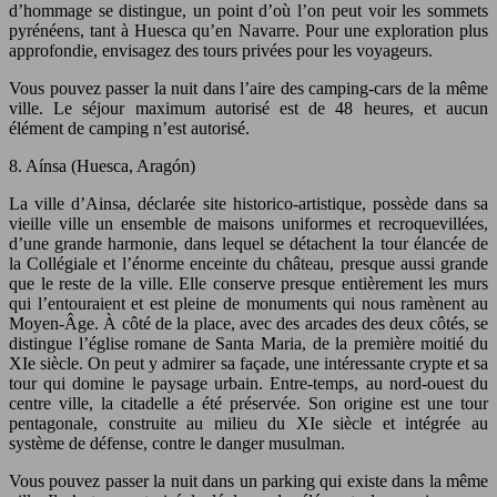
d’hommage se distingue, un point d’où l’on peut voir les sommets
pyrénéens, tant à Huesca qu’en Navarre. Pour une exploration plus
approfondie, envisagez des tours privées pour les voyageurs.
Vous pouvez passer la nuit dans l’aire des camping-cars de la même
ville. Le séjour maximum autorisé est de 48 heures, et aucun
élément de camping n’est autorisé.
8. Aínsa (Huesca, Aragón)
La ville d’Ainsa, déclarée site historico-artistique, possède dans sa
vieille ville un ensemble de maisons uniformes et recroquevillées,
d’une grande harmonie, dans lequel se détachent la tour élancée de
la Collégiale et l’énorme enceinte du château, presque aussi grande
que le reste de la ville. Elle conserve presque entièrement les murs
qui l’entouraient et est pleine de monuments qui nous ramènent au
Moyen-Âge. À côté de la place, avec des arcades des deux côtés, se
distingue l’église romane de Santa Maria, de la première moitié du
XIe siècle. On peut y admirer sa façade, une intéressante crypte et sa
tour qui domine le paysage urbain. Entre-temps, au nord-ouest du
centre ville, la citadelle a été préservée. Son origine est une tour
pentagonale, construite au milieu du XIe siècle et intégrée au
système de défense, contre le danger musulman.
Vous pouvez passer la nuit dans un parking qui existe dans la même