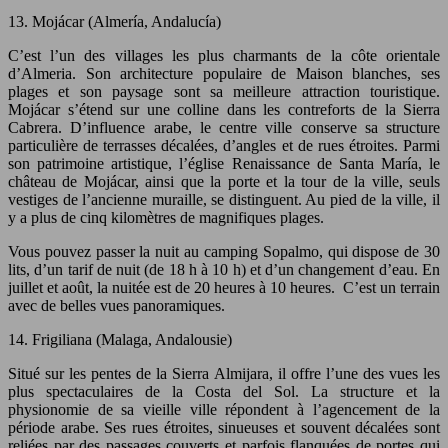
13. Mojácar (Almería, Andalucía)
C’est l’un des villages les plus charmants de la côte orientale
d’Almeria. Son architecture populaire de Maison blanches, ses
plages et son paysage sont sa meilleure attraction touristique.
Mojácar s’étend sur une colline dans les contreforts de la Sierra
Cabrera. D’influence arabe, le centre ville conserve sa structure
particulière de terrasses décalées, d’angles et de rues étroites. Parmi
son patrimoine artistique, l’église Renaissance de Santa María, le
château de Mojácar, ainsi que la porte et la tour de la ville, seuls
vestiges de l’ancienne muraille, se distinguent. Au pied de la ville, il
y a plus de cinq kilomètres de magnifiques plages.
Vous pouvez passer la nuit au camping Sopalmo, qui dispose de 30
lits, d’un tarif de nuit (de 18 h à 10 h) et d’un changement d’eau. En
juillet et août, la nuitée est de 20 heures à 10 heures. C’est un terrain
avec de belles vues panoramiques.
14. Frigiliana (Malaga, Andalousie)
Situé sur les pentes de la Sierra Almijara, il offre l’une des vues les
plus spectaculaires de la Costa del Sol. La structure et la
physionomie de sa vieille ville répondent à l’agencement de la
période arabe. Ses rues étroites, sinueuses et souvent décalées sont
reliées par des passages couverts et parfois flanquées de portes qui