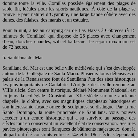
domine toute la ville. Comillas possède également des plages de
sable fin, idéales pour les sports nautiques. À côté de la plage se
trouve le parc naturel d’Oyambre, une large bande côtière avec des
dunes, des falaises, des marais et un estuaire.
Pour la nuit, allez au camping-car de Las Hazas à Cóbreces (à 15
minutes de Comillas), qui dispose de 25 places avec changement
d’eau, douches chaudes, wifi et barbecue. Le séjour maximum est
de 72 heures.
5. Santillana del Mar
Santillana del Mar est une belle ville médiévale qui s’est développée
autour de la Collégiale de Santa Maria. Plusieurs tours défensives et
palais de la Renaissance font de Santillana l’un des sites historiques
les plus importants de Cantabrie. L’origine de la ville remonte au
VIIIe siècle. Son centre historique, déclaré Monument National, est
toujours la collégiale. Construit au XIIe siècle sur une ancienne
chapelle, le cloître, avec ses magnifiques chapiteaux historiques et
son intéressante façade ornée de sculptures, se distingue. Par la rue
Santo Domingo, la route principale de Santillana, vous pouvez
accéder à un centre historique qui a su survivre au passage des
siècles tout en conservant un excellent état de conservation. Ses rues
pavées pittoresques sont flanquées de bâtiments majestueux, dont la
plupart ont été construits entre le 14e et le 18e siècle. Cependant,