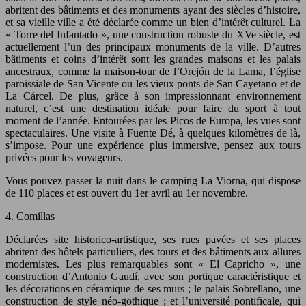
abritent des bâtiments et des monuments ayant des siècles d’histoire,
et sa vieille ville a été déclarée comme un bien d’intérêt culturel. La
« Torre del Infantado », une construction robuste du XVe siècle, est
actuellement l’un des principaux monuments de la ville. D’autres
bâtiments et coins d’intérêt sont les grandes maisons et les palais
ancestraux, comme la maison-tour de l’Orejón de la Lama, l’église
paroissiale de San Vicente ou les vieux ponts de San Cayetano et de
La Cárcel. De plus, grâce à son impressionnant environnement
naturel, c’est une destination idéale pour faire du sport à tout
moment de l’année. Entourées par les Picos de Europa, les vues sont
spectaculaires. Une visite à Fuente Dé, à quelques kilomètres de là,
s’impose. Pour une expérience plus immersive, pensez aux tours
privées pour les voyageurs.
Vous pouvez passer la nuit dans le camping La Viorna, qui dispose
de 110 places et est ouvert du 1er avril au 1er novembre.
4. Comillas
Déclarées site historico-artistique, ses rues pavées et ses places
abritent des hôtels particuliers, des tours et des bâtiments aux allures
modernistes. Les plus remarquables sont « El Capricho », une
construction d’Antonio Gaudí, avec son portique caractéristique et
les décorations en céramique de ses murs ; le palais Sobrellano, une
construction de style néo-gothique ; et l’université pontificale, qui