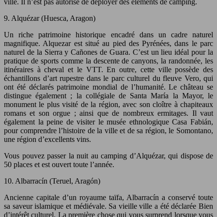
ville. Il n’est pas autorisé de déployer des éléments de camping.
9. Alquézar (Huesca, Aragon)
Un riche patrimoine historique encadré dans un cadre naturel
magnifique. Alquezar est situé au pied des Pyrénées, dans le parc
naturel de la Sierra y Cañones de Guara. C’est un lieu idéal pour la
pratique de sports comme la descente de canyons, la randonnée, les
itinéraires à cheval et le VTT. En outre, cette ville possède des
échantillons d’art rupestre dans le parc culturel du fleuve Vero, qui
ont été déclarés patrimoine mondial de l’humanité. Le château se
distingue également ; la collégiale de Santa María la Mayor, le
monument le plus visité de la région, avec son cloître à chapiteaux
romans et son orgue ; ainsi que de nombreux ermitages. Il vaut
également la peine de visiter le musée ethnologique Casa Fabián,
pour comprendre l’histoire de la ville et de sa région, le Somontano,
une région d’excellents vins.
Vous pouvez passer la nuit au camping d’Alquézar, qui dispose de
50 places et est ouvert toute l’année.
10. Albarracín (Teruel, Aragón)
Ancienne capitale d’un royaume taïfa, Albarracín a conservé toute
sa saveur islamique et médiévale. Sa vieille ville a été déclarée Bien
d’intérêt culturel. La première chose qui vous surprend lorsque vous