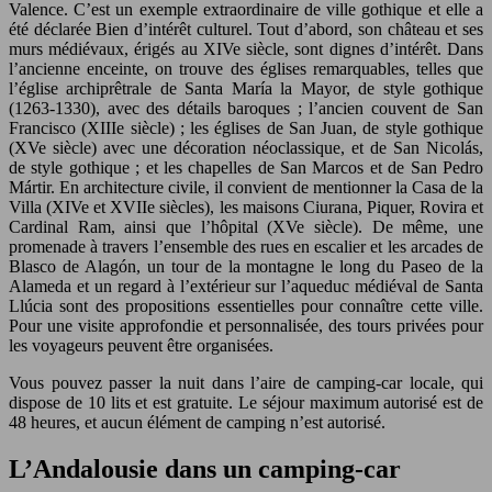
Valence. C’est un exemple extraordinaire de ville gothique et elle a
été déclarée Bien d’intérêt culturel. Tout d’abord, son château et ses
murs médiévaux, érigés au XIVe siècle, sont dignes d’intérêt. Dans
l’ancienne enceinte, on trouve des églises remarquables, telles que
l’église archiprêtrale de Santa María la Mayor, de style gothique
(1263-1330), avec des détails baroques ; l’ancien couvent de San
Francisco (XIIIe siècle) ; les églises de San Juan, de style gothique
(XVe siècle) avec une décoration néoclassique, et de San Nicolás,
de style gothique ; et les chapelles de San Marcos et de San Pedro
Mártir. En architecture civile, il convient de mentionner la Casa de la
Villa (XIVe et XVIIe siècles), les maisons Ciurana, Piquer, Rovira et
Cardinal Ram, ainsi que l’hôpital (XVe siècle). De même, une
promenade à travers l’ensemble des rues en escalier et les arcades de
Blasco de Alagón, un tour de la montagne le long du Paseo de la
Alameda et un regard à l’extérieur sur l’aqueduc médiéval de Santa
Llúcia sont des propositions essentielles pour connaître cette ville.
Pour une visite approfondie et personnalisée, des tours privées pour
les voyageurs peuvent être organisées.
Vous pouvez passer la nuit dans l’aire de camping-car locale, qui
dispose de 10 lits et est gratuite. Le séjour maximum autorisé est de
48 heures, et aucun élément de camping n’est autorisé.
L’Andalousie dans un camping-car