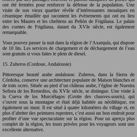
ont été fermées pour renforcer la défense de la population. Une
visite de son vieux quartier révèle d’intéressantes mosaïques en
céramique émaillée qui racontent les événements qui ont eu lieu
entre les Maures et les chrétiens au Peñón de Frigiliana. Le palais
des comtes de Frigiliana, datant du XVIe siècle, est également
remarquable.
Vous pouvez passer la nuit dans la région de l’Axarquía, qui dispose
de 10 lits. Les services de chargement et de déchargement de l’eau
sont gratuits si vous faites le plein de diesel.
15. Zuheros (Cordoue, Andalousie)
Pittoresque beauté arabe andalouse. Zuheros, dans la Sierra de
Córdoba, conserve une architecture populaire de Maison blanches et
de toits ocres. Située au pied d’un château arabe, l’église de Nuestra
Señora de los Remedios, du XVIe siècle, se distingue. Une visite à
la Cueva de los Murciélagos (Grotte des chauves-souris), qui
s’ouvre sous la montagne et était déjà habitée au néolithique, est
également un must. Il est situé à quatre kilomètres du village et, en
plus d’abriter des peintures rupestres, c’est aussi un bon endroit pour
profiter d’une vue spectaculaire sur la région. Pour un aperçu plus
complet de la région, les tours privées pour les voyageurs sont une
excellente alternative.