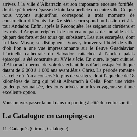
arrivez à la ville d’Albarracín est son imposante enceinte fortifiée,
dont le périmètre dépasse de loin la superficie du centre ville. Ce que
nous voyons aujourd’hui correspond à trois moments de
construction différents. Le Xe siècle correspond au bastion et à la
tour Andador. Enfin, après la Reconquête, les seigneurs chrétiens et
les rois d’Aragon érigèrent de nouveaux pans de muraille et la
plupart des forts et des tours qui subsistent. Les rues escarpées, dont
la Plaza Mayor, se distinguent. Vous y trouverez l’hôtel de ville,
d’où l’on a une vue impressionnante sur le fleuve Guadalaviar.
L’actuelle cathédrale du Salvador, rattachée à l’ancien palais
épiscopal, a été construite au XVIe siècle. En outre, le parc culturel
d’Albarracín permet de voir des échantillons d’art post-paléolithique
datant de 6 000 à 1 000 ans avant Jésus-Christ. La période romaine
est celle où l’on a conservé le plus de vestiges, dont l’aqueduc de 18
kilomètres de long qui reliait Albarracín à Cella. Pour une visite
guidée personnalisée, des tours privées pour les voyageurs sont une
excellente option.
Vous pouvez passer la nuit dans un parking à côté du centre sportif.
La Catalogne en camping-car
11. Cadaqués (Girona, Catalogne)