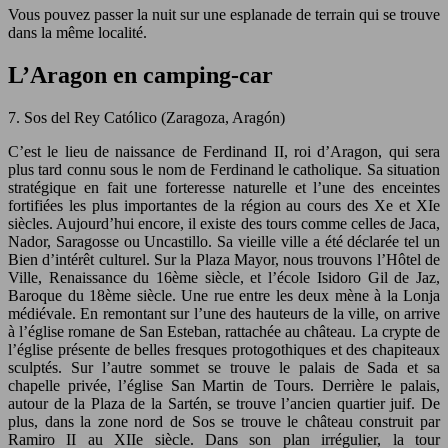
Vous pouvez passer la nuit sur une esplanade de terrain qui se trouve
dans la même localité.
L’Aragon en camping-car
7. Sos del Rey Católico (Zaragoza, Aragón)
C’est le lieu de naissance de Ferdinand II, roi d’Aragon, qui sera
plus tard connu sous le nom de Ferdinand le catholique. Sa situation
stratégique en fait une forteresse naturelle et l’une des enceintes
fortifiées les plus importantes de la région au cours des Xe et XIe
siècles. Aujourd’hui encore, il existe des tours comme celles de Jaca,
Nador, Saragosse ou Uncastillo. Sa vieille ville a été déclarée tel un
Bien d’intérêt culturel. Sur la Plaza Mayor, nous trouvons l’Hôtel de
Ville, Renaissance du 16ème siècle, et l’école Isidoro Gil de Jaz,
Baroque du 18ème siècle. Une rue entre les deux mène à la Lonja
médiévale. En remontant sur l’une des hauteurs de la ville, on arrive
à l’église romane de San Esteban, rattachée au château. La crypte de
l’église présente de belles fresques protogothiques et des chapiteaux
sculptés. Sur l’autre sommet se trouve le palais de Sada et sa
chapelle privée, l’église San Martin de Tours. Derrière le palais,
autour de la Plaza de la Sartén, se trouve l’ancien quartier juif. De
plus, dans la zone nord de Sos se trouve le château construit par
Ramiro II au XIIe siècle. Dans son plan irrégulier, la tour