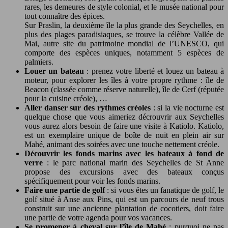
rares, les demeures de style colonial, et le musée national pour
tout connaître des épices.
Sur Praslin, la deuxième île la plus grande des Seychelles, en
plus des plages paradisiaques, se trouve la célèbre Vallée de
Mai, autre site du patrimoine mondial de l’UNESCO, qui
comporte des espèces uniques, notamment 5 espèces de
palmiers.
Louer un bateau
: prenez votre liberté et louez un bateau à
moteur, pour explorer les îles à votre propre rythme : île de
Beacon (classée comme réserve naturelle), île de Cerf (réputée
pour la cuisine créole), …
Aller danser sur des rythmes créoles
: si la vie nocturne est
quelque chose que vous aimeriez décrouvrir aux Seychelles
vous aurez alors besoin de faire une visite à Katiolo. Katiolo,
est un exemplaire unique de boîte de nuit en plein air sur
Mahé, animant des soirées avec une touche nettement créole.
Découvrir les fonds marins avec les bateaux à fond de
verre
: le parc national marin des Seychelles de St Anne
propose des excursions avec des bateaux conçus
spécifiquement pour voir les fonds marins.
Faire une partie de golf
: si vous êtes un fanatique de golf, le
golf situé à Anse aux Pins, qui est un parcours de neuf trous
construit sur une ancienne plantation de cocotiers, doit faire
une partie de votre agenda pour vos vacances.
Se promener à cheval sur l’île de Mahé
: purquoi ne pas