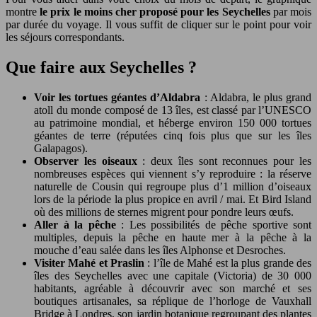
montre
le prix le moins cher proposé pour les Seychelles
par mois
par durée du voyage. Il vous suffit de cliquer sur le point pour voir
les séjours correspondants.
Que faire aux Seychelles ?
Voir les tortues géantes d’Aldabra
: Aldabra, le plus grand
atoll du monde composé de 13 îles, est classé par l’UNESCO
au patrimoine mondial, et héberge environ 150 000 tortues
géantes de terre (réputées cinq fois plus que sur les îles
Galapagos).
Observer les oiseaux
: deux îles sont reconnues pour les
nombreuses espèces qui viennent s’y reproduire : la réserve
naturelle de Cousin qui regroupe plus d’1 million d’oiseaux
lors de la période la plus propice en avril / mai. Et Bird Island
où des millions de sternes migrent pour pondre leurs œufs.
Aller à la pêche
: Les possibilités de pêche sportive sont
multiples, depuis la pêche en haute mer à la pêche à la
mouche d’eau salée dans les îles Alphonse et Desroches.
Visiter Mahé et Praslin
: l’île de Mahé est la plus grande des
îles des Seychelles avec une capitale (Victoria) de 30 000
habitants, agréable à découvrir avec son marché et ses
boutiques artisanales, sa réplique de l’horloge de Vauxhall
Bridge à Londres, son jardin botanique regroupant des plantes