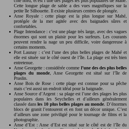
côté nord, et est l’une des plages les plus populaires de Mahé.
Cette longue plage de sable a des vues magnifiques sur la
petite île Silhouette. Il existe plusieurs centres de plongée.
Anse Royale : cette plage est la plus longue sur Mahé,
protégée de la mer agitée avec des baignades sûres et
confortables.
Plage Intendance : c’est une plage très large, avec des vagues
énormes qui sont un plaisir pour les surfeurs. Les courants
peuvent rendre la nage un peu difficile, voire dangereuse à
certains moments.
Port Launay : c’est l’une des plus belles plages de Mahé et
elle est située sur le côté ouest de l’île. La plage est très bien
entretenue.
Anse Georgette : considérée comme
l’une des des plus belles
plages du monde
, Anse Georgette est situé sur l’île de
Praslin.
Anse Bois de Rose : cette plage est connue pour sa pêche
mais c’est aussi un endroit idéal pour la baignade.
Anse Source d’Argent : sa plage est l’une des plages les plus
populaires dans les Seychelles et d’ailleurs généralement
classée dans
les 10 plus belles plages au monde
. D’énormes
blocs de granit l’entourent et en font un décor unique. C’est
d’ailleurs une zone priviligié pour le tournage de films et la
photographie.
Anse d’Est : Anse d’Est est situé sur le côté est de l’île du