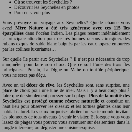
Où se trouvent les Seychelles ?
Découvrir les Seychelles en photos
Pour en savoir plus
Vous prévoyez un voyage aux Seychelles? Quelle chance vous
avez!
Mère Nature a été très généreuse avec ces 115 îles
éparpillées
dans l’océan Indien. Les plages restent indéniablement
la principale attraction pour de très bonnes raisons : imaginez des
rubans exquis de sable blanc baignés par les eaux topaze entourées
par les collines luxuriantes…
Sur quelle île partir aux Seychelles ? Il n’est pas nécessaire de trop
s’inquiéter pour faire son choix. Que ce soit l’une des trois îles
principales : Praslin, La Digue ou Mahé ou tout île périphérique,
vous ne serez pas déçu.
Avec un tel
décor de rêve
, les Seychelles sont, sans surprise, une
place de choix pour une lune de miel. Mais il y a beaucoup plus à
faire que de simplement paresser sur la plage.
Plus de la moitié des
Seychelles est protégé comme réserve naturelle
et constitue un
haut lieu pour observer les oiseaux et les tortues géantes dans leur
habitat naturel. Les eaux turquoises abritent un vaste monde invitant
les plongeurs de tous niveaux à venir le visiter. Et lorsque vous vous
lassez de plages vous pouvez vous aventurer sur des sentiers dans la
jungle intérieure, ou déguster une cuisine exquise.