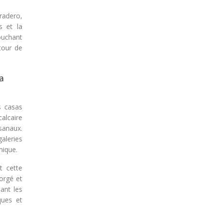
radero,
s et la
ouchant
tour de
a
es casas
calcaire
isanaux.
aleries
mique.
t cette
orgé et
uant les
ques et