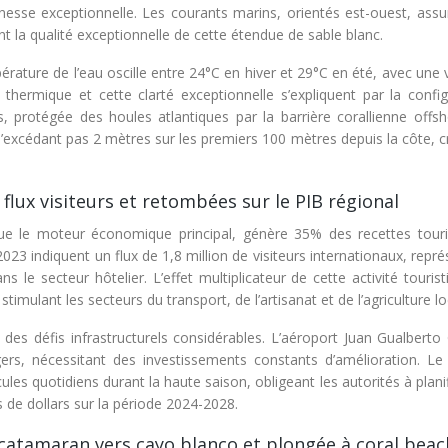
inesse exceptionnelle. Les courants marins, orientés est-ouest, assu
la qualité exceptionnelle de cette étendue de sable blanc.
ture de l’eau oscille entre 24°C en hiver et 29°C en été, avec une vi
 thermique et cette clarté exceptionnelle s’expliquent par la config
, protégée des houles atlantiques par la barrière corallienne offsh
excédant pas 2 mètres sur les premiers 100 mètres depuis la côte, c
flux visiteurs et retombées sur le PIB régional
ue le moteur économique principal, génère 35% des recettes touri
 2023 indiquent un flux de 1,8 million de visiteurs internationaux, repr
 le secteur hôtelier. L’effet multiplicateur de cette activité touris
timulant les secteurs du transport, de l’artisanat et de l’agriculture lo
 des défis infrastructurels considérables. L’aéroport Juan Gualbert
ers, nécessitant des investissements constants d’amélioration. Le
cules quotidiens durant la haute saison, obligeant les autorités à plani
s de dollars sur la période 2024-2028.
 catamaran vers cayo blanco et plongée à coral beac