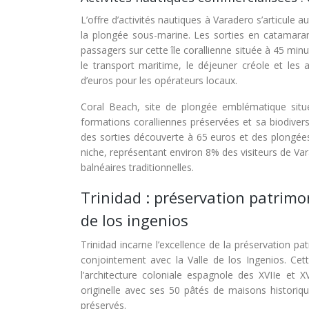
L’offre d’activités nautiques à Varadero s’articule 
la plongée sous-marine. Les sorties en catamara
passagers sur cette île corallienne située à 45 min
le transport maritime, le déjeuner créole et les a
d’euros pour les opérateurs locaux.
Coral Beach, site de plongée emblématique situé
formations coralliennes préservées et sa biodiver
des sorties découverte à 65 euros et des plongées 
niche, représentant environ 8% des visiteurs de Va
balnéaires traditionnelles.
Trinidad : préservation patrimo
de los ingenios
Trinidad incarne l’excellence de la préservation p
conjointement avec la Valle de los Ingenios. Cet
l’architecture coloniale espagnole des XVIIe et X
originelle avec ses 50 pâtés de maisons historiq
préservés.