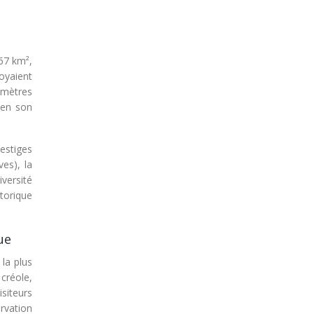
267 km²,
oyaient
 mètres
 en son
estiges
es), la
iversité
torique
ue
 la plus
 créole,
isiteurs
ervation