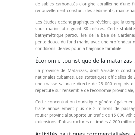
de sables carbonatés d’origine corallienne d’une f
renouvellement constant des sédiments, maintenant 
Les études océanographiques révèlent que la tempéra
sous-marine atteignant 30 mètres. Cette stabilité
bathymétrique particulière de la baie de Cárdenas
pente douce du fond marin, avec une profondeur n’
conditions idéales pour la baignade familiale.
Économie touristique de la matanzas : 
La province de Matanzas, dont Varadero constit
nationales cubaines. Les statistiques officielles de
une masse salariale directe de 28 000 emplois dans
répercute sur l’ensemble de l’économie provinciale, s
Cette concentration touristique génère également
traite annuellement plus de 2 millions de passag
routier provincial supporte un trafic de 15 000 véhi
extensions d’infrastructures estimées à 200 million
Activités nautiques commercialisées :