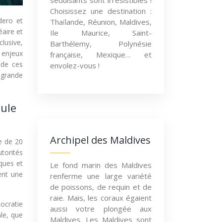
séduisants sont irrésistibles !
Choisissez une destination :
dero et
Thaïlande, Réunion, Maldives,
éaire et
Ile Maurice, Saint-
clusive,
Barthélemy, Polynésie
 enjeux
française, Mexique… et
 de ces
envolez-vous !
s grande
sule
Archipel des Maldives
e de 20
torités
iques et
Le fond marin des Maldives
ent une
renferme une large variété
de poissons, de requin et de
raie. Mais, les coraux égaient
ocratie
aussi votre plongée aux
le, que
Maldives. Les Maldives sont