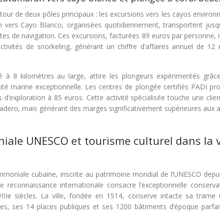
autour de deux pôles principaux : les excursions vers les cayos environ
n vers Cayo Blanco, organisées quotidiennement, transportent jusq
utes de navigation. Ces excursions, facturées 89 euros par personne, 
ctivités de snorkeling, générant un chiffre d’affaires annuel de 12 
 à 8 kilomètres au large, attire les plongeurs expérimentés grâc
sité marine exceptionnelle. Les centres de plongée certifiés PADI pr
d’exploration à 85 euros. Cette activité spécialisée touche une clie
radero, mais générant des marges significativement supérieures aux a
niale UNESCO et tourisme culturel dans la v
atrimoniale cubaine, inscrite au patrimoine mondial de l’UNESCO depu
te reconnaissance internationale consacre l’exceptionnelle conserva
VIIIe siècles. La ville, fondée en 1514, conserve intacte sa trame 
ues, ses 14 places publiques et ses 1200 bâtiments d’époque parfa