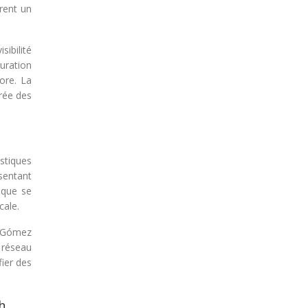
rent un
sibilité
uration
ore. La
rée des
stiques
ésentant
tique se
cale.
o Gómez
 réseau
fier des
h