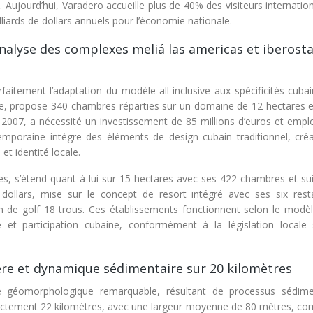
Aujourd’hui, Varadero accueille plus de 40% des visiteurs internatio
liards de dollars annuels pour l’économie nationale.
 analyse des complexes meliá las americas et iberost
faitement l’adaptation du modèle all-inclusive aux spécificités cuba
le, propose 340 chambres réparties sur un domaine de 12 hectares e
 2007, a nécessité un investissement de 85 millions d’euros et emplo
emporaine intègre des éléments de design cubain traditionnel, cré
et identité locale.
es, s’étend quant à lui sur 15 hectares avec ses 422 chambres et sui
ollars, mise sur le concept de resort intégré avec ses six rest
in de golf 18 trous. Ces établissements fonctionnent selon le modèl
e et participation cubaine, conformément à la législation locale 
ère et dynamique sédimentaire sur 20 kilomètres
géomorphologique remarquable, résultant de processus sédime
 exactement 22 kilomètres, avec une largeur moyenne de 80 mètres, c