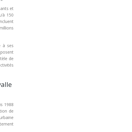
nants et
u’à 150
incluent
millions
e à ses
oposent
ntèle de
ctivités
alle
is 1988
tion de
urbaine
itement