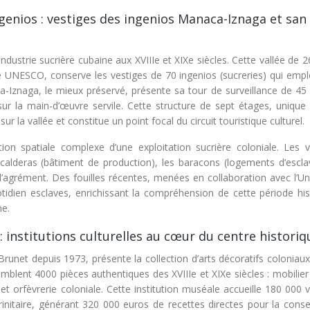
ingenios : vestiges des ingenios Manaca-Iznaga et san
ndustrie sucrière cubaine aux XVIIIe et XIXe siècles. Cette vallée de 
e UNESCO, conserve les vestiges de 70 ingenios (sucreries) qui empl
ca-Iznaga, le mieux préservé, présente sa tour de surveillance de 45
ur la main-d’œuvre servile. Cette structure de sept étages, unique
 la vallée et constitue un point focal du circuit touristique culturel.
ation spatiale complexe d’une exploitation sucrière coloniale. Les v
 calderas (bâtiment de production), les baracons (logements d’esclav
 d’agrément. Des fouilles récentes, menées en collaboration avec l’Un
idien esclaves, enrichissant la compréhension de cette période his
ne.
 institutions culturelles au cœur du centre historiq
runet depuis 1973, présente la collection d’arts décoratifs coloniaux
mblent 4000 pièces authentiques des XVIIIe et XIXe siècles : mobilier
t orfèvrerie coloniale. Cette institution muséale accueille 180 000 v
e trinitaire, générant 320 000 euros de recettes directes pour la cons