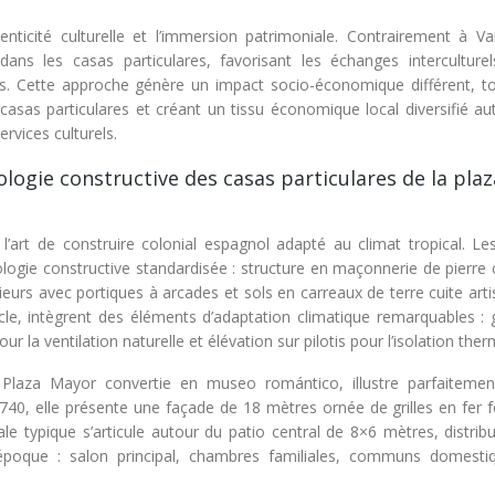
henticité culturelle et l’immersion patrimoniale. Contrairement à Va
 dans les casas particulares, favorisant les échanges interculturel
s. Cette approche génère un impact socio-économique différent, t
casas particulares et créant un tissu économique local diversifié au
ervices culturels.
ologie constructive des casas particulares de la plaz
de l’art de construire colonial espagnol adapté au climat tropical. L
logie constructive standardisée : structure en maçonnerie de pierre 
térieurs avec portiques à arcades et sols en carreaux de terre cuite art
cle, intègrent des éléments d’adaptation climatique remarquables : g
 la ventilation naturelle et élévation sur pilotis pour l’isolation ther
laza Mayor convertie en museo romántico, illustre parfaitemen
740, elle présente une façade de 18 mètres ornée de grilles en fer f
le typique s’articule autour du patio central de 8×6 mètres, distrib
l’époque : salon principal, chambres familiales, communs domesti