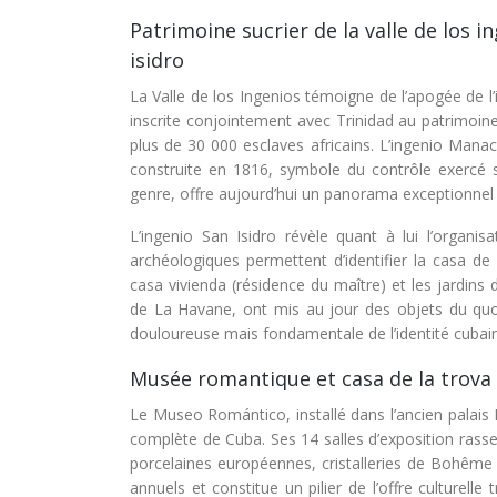
Patrimoine sucrier de la valle de los 
isidro
La Valle de los Ingenios témoigne de l’apogée de l’i
inscrite conjointement avec Trinidad au patrimoin
plus de 30 000 esclaves africains. L’ingenio Mana
construite en 1816, symbole du contrôle exercé s
genre, offre aujourd’hui un panorama exceptionnel sur
L’ingenio San Isidro révèle quant à lui l’organis
archéologiques permettent d’identifier la casa de
casa vivienda (résidence du maître) et les jardins
de La Havane, ont mis au jour des objets du quot
douloureuse mais fondamentale de l’identité cubai
Musée romantique et casa de la trova :
Le Museo Romántico, installé dans l’ancien palais B
complète de Cuba. Ses 14 salles d’exposition rasse
porcelaines européennes, cristalleries de Bohême e
annuels et constitue un pilier de l’offre culturell