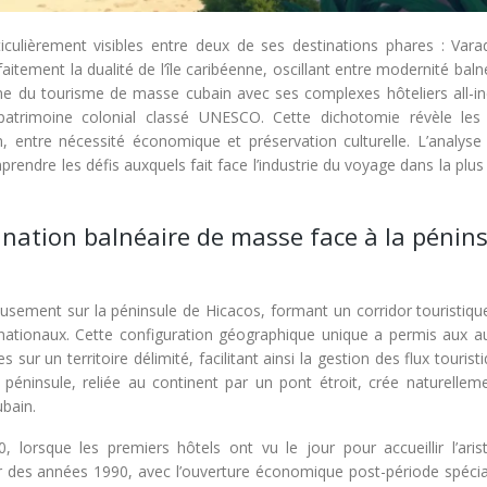
ticulièrement visibles entre deux de ses destinations phares : Vara
aitement la dualité de l’île caribéenne, oscillant entre modernité baln
rine du tourisme de masse cubain avec ses complexes hôteliers all-in
patrimoine colonial classé UNESCO. Cette dichotomie révèle les
, entre nécessité économique et préservation culturelle. L’analyse
rendre les défis auxquels fait face l’industrie du voyage dans la plu
ination balnéaire de masse face à la pénin
usement sur la péninsule de Hicacos, formant un corridor touristiqu
rnationaux. Cette configuration géographique unique a permis aux au
 sur un territoire délimité, facilitant ainsi la gestion des flux tourist
 péninsule, reliée au continent par un pont étroit, crée naturellem
ubain.
lorsque les premiers hôtels ont vu le jour pour accueillir l’arist
ir des années 1990, avec l’ouverture économique post-période spécia