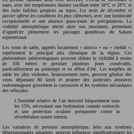
mars, avec des températures diurnes oscillant entre 18°C et 28°C et
des nuits fraîches propices au repos.
Les mois de décembre et
janvier offrent les conditions les plus clémentes
, avec une luminosité
exceptionnelle et une absence quasi-totale de précipitations. La
visibilité atmosphérique atteint alors son maximum, permettant
d’apprécier pleinement les paysages grandioses du Sahara
septentrional.
Les vents de sable, appelés localement « sirocco » ou « chehili »,
représentent le principal aléa climatique de la région. Ces
phénomènes météorologiques peuvent réduire la visibilité à moins
de 100 mètres et persister plusieurs jours consécutifs,
particulièrement au printemps et en début d’été. Les tempêtes de
sable les plus violentes, heureusement rares, peuvent générer des
vents dépassant 80 km/h et projeter des particules abrasives
endommageant gravement la carrosserie et les systèmes mécaniques
des véhicules.
L’humidité relative de l’air descend fréquemment sous
les 15%, nécessitant une hydratation cutanée renforcée
et une protection oculaire permanente contre la
réverbération solaire intense.
Les variations de pression atmosphérique, liées aux systèmes
dépressionnaires sahariens, peuvent influencer significativement les