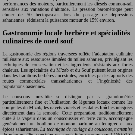
performances des moteurs, particulièrement les diesels common-rail
sensibles aux variations d’altitude. La pression barométrique peut
chuter de 50 hectopascals lors du passage de dépressions
sahariennes, réduisant la puissance moteur de 15% environ.
Gastronomie locale berbère et spécialités
culinaires de oued souf
La gastronomie des régions traversées reflète l’adaptation culinaire
millénaire aux ressources limitées du milieu saharien, privilégiant les
techniques de conservation et les ingrédients résistants aux fortes
chaleurs. Les spécialités du M’zab et du Souf puisent leurs origines
dans les traditions berbères ancestrales, enrichies par les apports des
routes commerciales transsahariennes et l’ingéniosité des
populations oasiennes.
Le couscous mozabite se distingue par sa granulométrie
particulièrement fine et l’utilisation de légumes locaux comme les
courgettes du M’zab, les navets violets et les dattes fraîches intégrées
directement dans la semoule. Cette préparation, traditionnellement
cuite à la vapeur dans un couscoussier en terre cuite, accompagne
généralement un bouillon de mouton parfumé au fenugrec et aux
épices sahariennes.
La technique de roulage du couscous, transmise
de mère en fille, constitue un savoir-faire reconnu par l’UNESCO