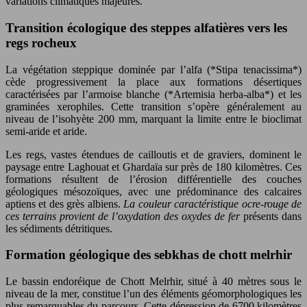
variations climatiques majeures.
Transition écologique des steppes alfatières vers les
regs rocheux
La végétation steppique dominée par l’alfa (*Stipa tenacissima*)
cède progressivement la place aux formations désertiques
caractérisées par l’armoise blanche (*Artemisia herba-alba*) et les
graminées xerophiles. Cette transition s’opère généralement au
niveau de l’isohyète 200 mm, marquant la limite entre le bioclimat
semi-aride et aride.
Les regs, vastes étendues de cailloutis et de graviers, dominent le
paysage entre Laghouat et Ghardaïa sur près de 180 kilomètres. Ces
formations résultent de l’érosion différentielle des couches
géologiques mésozoïques, avec une prédominance des calcaires
aptiens et des grès albiens.
La couleur caractéristique ocre-rouge de
ces terrains provient de l’oxydation des oxydes de fer
présents dans
les sédiments détritiques.
Formation géologique des sebkhas de chott melrhir
Le bassin endoréique de Chott Melrhir, situé à 40 mètres sous le
niveau de la mer, constitue l’un des éléments géomorphologiques les
plus remarquables du parcours. Cette dépression de 6700 kilomètres