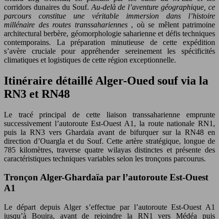
corridors dunaires du Souf.
Au-delà de l’aventure géographique, ce
parcours constitue une véritable immersion dans l’histoire
millénaire des routes transsahariennes
, où se mêlent patrimoine
architectural berbère, géomorphologie saharienne et défis techniques
contemporains. La préparation minutieuse de cette expédition
s’avère cruciale pour appréhender sereinement les spécificités
climatiques et logistiques de cette région exceptionnelle.
Itinéraire détaillé Alger-Oued souf via la
RN3 et RN48
Le tracé principal de cette liaison transsaharienne emprunte
successivement l’autoroute Est-Ouest A1, la route nationale RN1,
puis la RN3 vers Ghardaïa avant de bifurquer sur la RN48 en
direction d’Ouargla et du Souf. Cette artère stratégique, longue de
785 kilomètres, traverse quatre wilayas distinctes et présente des
caractéristiques techniques variables selon les tronçons parcourus.
Tronçon Alger-Ghardaïa par l’autoroute Est-Ouest
A1
Le départ depuis Alger s’effectue par l’autoroute Est-Ouest A1
jusqu’à Bouira, avant de rejoindre la RN1 vers Médéa puis