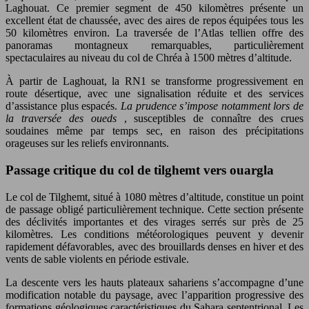
Laghouat. Ce premier segment de 450 kilomètres présente un
excellent état de chaussée, avec des aires de repos équipées tous les
50 kilomètres environ. La traversée de l’Atlas tellien offre des
panoramas montagneux remarquables, particulièrement
spectaculaires au niveau du col de Chréa à 1500 mètres d’altitude.
À partir de Laghouat, la RN1 se transforme progressivement en
route désertique, avec une signalisation réduite et des services
d’assistance plus espacés.
La prudence s’impose notamment lors de
la traversée des oueds
, susceptibles de connaître des crues
soudaines même par temps sec, en raison des précipitations
orageuses sur les reliefs environnants.
Passage critique du col de tilghemt vers ouargla
Le col de Tilghemt, situé à 1080 mètres d’altitude, constitue un point
de passage obligé particulièrement technique. Cette section présente
des déclivités importantes et des virages serrés sur près de 25
kilomètres. Les conditions météorologiques peuvent y devenir
rapidement défavorables, avec des brouillards denses en hiver et des
vents de sable violents en période estivale.
La descente vers les hauts plateaux sahariens s’accompagne d’une
modification notable du paysage, avec l’apparition progressive des
formations géologiques caractéristiques du Sahara septentrional. Les