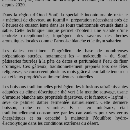
depuis 2020.
Dans la région d’Oued Souf, la spécialité incontournable reste le
« méchoui de chevreau au fournil », préparation nécessitant près de
8 heures de cuisson lente dans les fours traditionnels creusés dans le
sable. Cette technique unique permet d’obtenir une viande d’une
tendreté exceptionnelle, imprégnée des saveurs des herbes
aromatiques locales comme l’armoise blanche et le thym saharien.
Les dattes constituent l’ingrédient de base de nombreuses
préparations sucrées, notamment les « makroudh » du Souf,
pâtisseries fourrées à la pâte de dattes et parfumées à l’eau de fleur
d’oranger. Ces gâteaux, traditionnellement préparés lors des fêtes
religieuses, se conservent plusieurs mois grâce à leur faible teneur en
eau et leurs propriétés antimicrobiennes naturelles.
Les boissons traditionnelles privilégient les infusions rafraîchissantes
adaptées au climat désertique : thé vert à la menthe sauvage, tisane
d’armoise blanche aux propriétés digestives, et le fameux « lag’mi »,
sève de palmier dattier fermentée naturellement. Cette dernière
boisson, riche en vitamines B et en minéraux, était
traditionnellement consommée par les caravaniers pour ses vertus
énergétiques et sa capacité à maintenir l’équilibre hydro-
électrolytique dans les conditions extrêmes du désert.