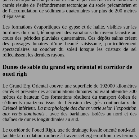
carrés résulte de l’effondrement tectonique du socle précambrien et
de l’accumulation de sédiments quaternaires sur plus de 200 mètres
d’épaisseur.
Les formations évaporitiques de gypse et de halite, visibles sur les
bordures du chott, témoignent des variations du niveau lacustre au
cours des périodes pluviales quaternaires. Ces dépôts salins créent
des paysages lunaires d’une beauté saisissante, particulièrement
spectaculaires au coucher du soleil lorsque les cristaux de sel
réfléchissent les derniers rayons.
Dunes de sable du grand erg oriental et corridor de
oued righ
Le Grand Erg Oriental couvre une superficie de 192000 kilomètres
carrés et présente des accumulations dunaires pouvant atteindre 300
mètres de hauteur. Ces formations résultent du transport éolien de
sédiments quartzeux issus de l’érosion des grès continentaux du
Crétacé inférieur.
La morphologie des dunes varie selon l’exposition
aux vents dominants
, avec des barkhanes isolées au nord et des
chaînes de dunes longitudinales au sud.
Le corridor de l’oued Righ, axe de drainage fossile orienté nord-sud,
facilite la circulation routière à travers cet erg en offrant des terrains