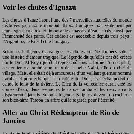
Voir les chutes d’Iguazù
Les chutes d’Iguazù sont l’une des 7 merveilles naturelles du monde
déclarées patrimoine mondial. Ils sont uniques non seulement par
leurs spectaculaires et imposantes masses d’eau, mais aussi par
l’immensité des parcs. Cet endroit est accessible depuis trois pays :
l’Argentine, le Brésil et le Paraguay.
Selon les indigènes Caigangue, les chutes ont été formées suite à
une histoire d’amour tragique. La légende dit qu’elles ont été créées
par le Dieu M’Boy (qui était représenté sous la forme d’un serpent),
ce dernier est tombé amoureux de la belle Naipi, fille du chef du
village. Mais, elle était déjà amoureuse d’un vaillant guerrier nommé
Taroba, et pour échapper à la colère du Dieu, ils s’échappèrent en
canoë le long de la rivière. Le Dieu de la vengeance aurait créé les
chutes d’eau, dans lesquelles le canoë tomba et les deux amants
disparurent à jamais. Selon la légende, Naipi est devenu un rocher et
son bien-aimé Taroba un arbre qui la regarde pour l’éternité.
Aller au Christ Rédempteur de Rio de
Janeiro
La statue la plus célèbre du Brésil est celle du Christ Rédempteur.