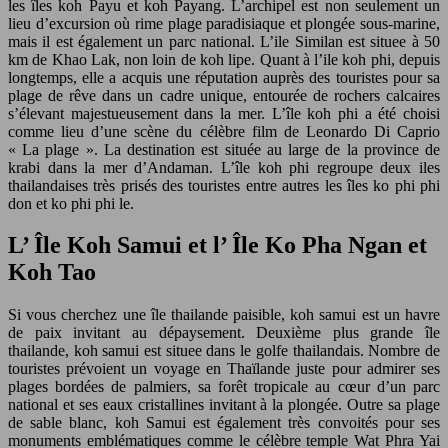
les îles koh Payu et koh Payang. L’archipel est non seulement un
lieu d’excursion où rime plage paradisiaque et plongée sous-marine,
mais il est également un parc national. L’ile Similan est situee à 50
km de Khao Lak, non loin de koh lipe. Quant à l’ile koh phi, depuis
longtemps, elle a acquis une réputation auprès des touristes pour sa
plage de rêve dans un cadre unique, entourée de rochers calcaires
s’élevant majestueusement dans la mer. L’île koh phi a été choisi
comme lieu d’une scène du célèbre film de Leonardo Di Caprio
« La plage ». La destination est située au large de la province de
krabi dans la mer d’Andaman. L’île koh phi regroupe deux iles
thailandaises très prisés des touristes entre autres les îles ko phi phi
don et ko phi phi le.
L’ Île Koh Samui et l’ Île Ko Pha Ngan et
Koh Tao
Si vous cherchez une île thailande paisible, koh samui est un havre
de paix invitant au dépaysement. Deuxième plus grande île
thailande, koh samui est situee dans le golfe thailandais. Nombre de
touristes prévoient un voyage en Thaïlande juste pour admirer ses
plages bordées de palmiers, sa forêt tropicale au cœur d’un parc
national et ses eaux cristallines invitant à la plongée. Outre sa plage
de sable blanc, koh Samui est également très convoités pour ses
monuments emblématiques comme le célèbre temple Wat Phra Yai