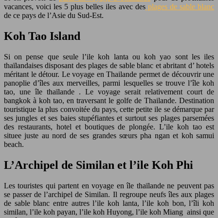
vacances, voici les 5 plus belles iles avec des
plages de sable blanc
de ce pays de l’Asie du Sud-Est.
Koh Tao Island
Si on pense que seule l’ile koh lanta ou koh yao sont les iles
thaïlandaises disposant des plages de sable blanc et abritant d’ hotels
méritant le détour. Le voyage en Thailande permet de découvrir une
panoplie d’îles aux merveilles, parmi lesquelles se trouve l’île koh
tao, une île thaïlande . Le voyage serait relativement court de
bangkok à koh tao, en traversant le golfe de Thailande. Destination
touristique la plus convoitée du pays, cette petite ile se démarque par
ses jungles et ses baies stupéfiantes et surtout ses plages parsemées
des restaurants, hotel et boutiques de plongée. L’ile koh tao est
situee juste au nord de ses grandes sœurs pha ngan et koh samui
beach.
L’Archipel de Similan et l’ile Koh Phi
Les touristes qui partent en voyage en île thaïlande ne peuvent pas
se passer de l’archipel de Similan. Il regroupe neufs îles aux plages
de sable blanc entre autres l’ile koh lanta, l’ile koh bon, l’îli koh
similan, l’ile koh payan, l’ile koh Huyong, l’ile koh Miang ainsi que