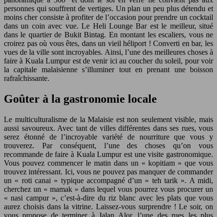
personnes qui souffrent de vertiges. Un plan un peu plus détendu et
moins cher consiste à profiter de l’occasion pour prendre un cocktail
dans un coin avec vue. Le Heli Lounge Bar est le meilleur, situé
dans le quartier de Bukit Bintag. En montant les escaliers, vous ne
croirez pas où vous êtes, dans un vieil héliport ! Converti en bar, les
vues de la ville sont incroyables. Ainsi, l’une des meilleures choses à
faire à Kuala Lumpur est de venir ici au coucher du soleil, pour voir
la capitale malaisienne s’illuminer tout en prenant une boisson
rafraîchissante.
Goûter à la gastronomie locale
Le multiculturalisme de la Malaisie est non seulement visible, mais
aussi savoureux. Avec tant de villes différentes dans ses rues, vous
serez étonné de l’incroyable variété de nourriture que vous y
trouverez. Par conséquent, l’une des choses qu’on vous
recommande de faire à Kuala Lumpur est une visite gastronomique.
Vous pouvez commencer le matin dans un « kopitiam » que vous
trouvez intéressant. Ici, vous ne pouvez pas manquer de commander
un « roti canai » typique accompagné d’un « teh tarik ». A midi,
cherchez un « mamak » dans lequel vous pourrez vous procurer un
« nasi campur », c’est-à-dire du riz blanc avec les plats que vous
aurez choisis dans la vitrine. Laissez-vous surprendre ! Le soir, on
vous propose de terminer à Jalan Alor, l’une des rues les plus