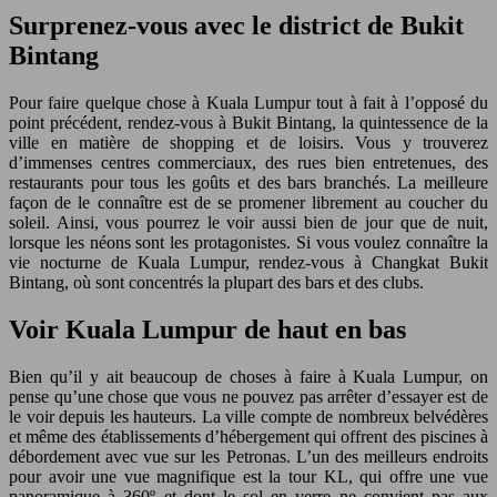
Surprenez-vous avec le district de Bukit
Bintang
Pour faire quelque chose à Kuala Lumpur tout à fait à l’opposé du
point précédent, rendez-vous à Bukit Bintang, la quintessence de la
ville en matière de shopping et de loisirs. Vous y trouverez
d’immenses centres commerciaux, des rues bien entretenues, des
restaurants pour tous les goûts et des bars branchés. La meilleure
façon de le connaître est de se promener librement au coucher du
soleil. Ainsi, vous pourrez le voir aussi bien de jour que de nuit,
lorsque les néons sont les protagonistes. Si vous voulez connaître la
vie nocturne de Kuala Lumpur, rendez-vous à Changkat Bukit
Bintang, où sont concentrés la plupart des bars et des clubs.
Voir Kuala Lumpur de haut en bas
Bien qu’il y ait beaucoup de choses à faire à Kuala Lumpur, on
pense qu’une chose que vous ne pouvez pas arrêter d’essayer est de
le voir depuis les hauteurs. La ville compte de nombreux belvédères
et même des établissements d’hébergement qui offrent des piscines à
débordement avec vue sur les Petronas. L’un des meilleurs endroits
pour avoir une vue magnifique est la tour KL, qui offre une vue
panoramique à 360º et dont le sol en verre ne convient pas aux