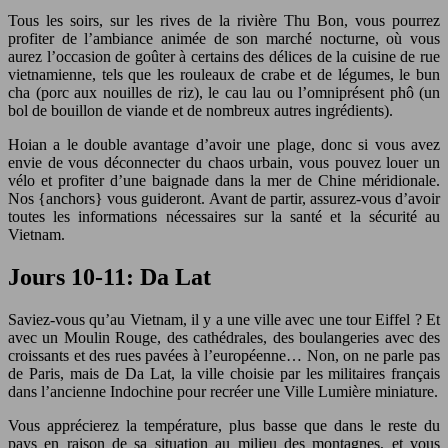
Tous les soirs, sur les rives de la rivière Thu Bon, vous pourrez
profiter de l’ambiance animée de son marché nocturne, où vous
aurez l’occasion de goûter à certains des délices de la cuisine de rue
vietnamienne, tels que les rouleaux de crabe et de légumes, le bun
cha (porc aux nouilles de riz), le cau lau ou l’omniprésent phô (un
bol de bouillon de viande et de nombreux autres ingrédients).
Hoian a le double avantage d’avoir une plage, donc si vous avez
envie de vous déconnecter du chaos urbain, vous pouvez louer un
vélo et profiter d’une baignade dans la mer de Chine méridionale.
Nos {anchors} vous guideront. Avant de partir, assurez-vous d’avoir
toutes les informations nécessaires sur la santé et la sécurité au
Vietnam.
Jours 10-11: Da Lat
Saviez-vous qu’au Vietnam, il y a une ville avec une tour Eiffel ? Et
avec un Moulin Rouge, des cathédrales, des boulangeries avec des
croissants et des rues pavées à l’européenne… Non, on ne parle pas
de Paris, mais de Da Lat, la ville choisie par les militaires français
dans l’ancienne Indochine pour recréer une Ville Lumière miniature.
Vous apprécierez la température, plus basse que dans le reste du
pays en raison de sa situation au milieu des montagnes, et vous