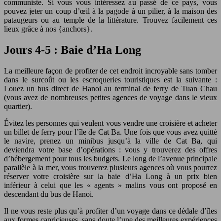
communiste. Si vous vous intéressez au passé de ce pays, vous
pouvez jeter un coup d’œil à la pagode à un pilier, à la maison des
pataugeurs ou au temple de la littérature. Trouvez facilement ces
lieux grâce à nos {anchors}.
Jours 4-5 : Baie d’Ha Long
La meilleure façon de profiter de cet endroit incroyable sans tomber
dans le surcoût ou les escroqueries touristiques est la suivante :
Louez un bus direct de Hanoi au terminal de ferry de Tuan Chau
(vous avez de nombreuses petites agences de voyage dans le vieux
quartier).
Évitez les personnes qui veulent vous vendre une croisière et acheter
un billet de ferry pour l’île de Cat Ba. Une fois que vous avez quitté
le navire, prenez un minibus jusqu’à la ville de Cat Ba, qui
deviendra votre base d’opérations : vous y trouverez des offres
d’hébergement pour tous les budgets. Le long de l’avenue principale
parallèle à la mer, vous trouverez plusieurs agences où vous pourrez
réserver votre croisière sur la baie d’Ha Long à un prix bien
inférieur à celui que les « agents » malins vous ont proposé en
descendant du bus de Hanoi.
Il ne vous reste plus qu’à profiter d’un voyage dans ce dédale d’îles
aux formes capricieuses, sans doute l’une des meilleures expériences