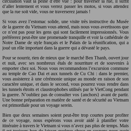
circulation vaut la peine d’être vue : pour traverser la rue, il suffit
d’aller lentement et vous verrez passer les motos, si vous attendez
que la rue soit vide, vous ne traverserez jamais !
Si vous avez l’estomac solide, une visite très instructive du Musée
de la guerre du Vietnam vous attend, mais nous vous avertissons que
ce n’est pas pour les gens qui sont facilement impressionnés. Vous
préférerez peut-être une promenade tranquille et voir la cathédrale de
Notre Dame de style français et le Palais de la réunification, qui a
joué un rôle important dans la guerre qui a dévasté le pays.
Pour se nourrir, rien de mieux que le marché Ben Thanh, ouvert jour
et nuit, avec ses nombreux étals de nourriture et de souvenirs à
emporter chez soi. Nous vous recommandons l’excursion commune
au temple de Cao Dai et aux tunnels de Cu Chi : dans le premier,
vous assisterez à une cérémonie unique au monde en raison de son
caractère unique, et dans le second, vous pourrez vous rendre dans
les tunnels étroits et claustrophobes utilisés par le VietCong pendant
la guerre. N’oubliez pas de consulter vos {anchors} avant de partir.
Une bonne préparation en matière de santé et de sécurité au Vietnam
est primordiale pour un voyage serein.
Bien que deux semaines soient peut-être trop courtes pour profiter
de ce voyage, nous espérons vous avoir aidé à planifier votre
itinéraire à travers le Vietnam si vous n’avez pas plus de temps. Mais
il est toujours bon de laisser quelque chose en suspens pour avoir