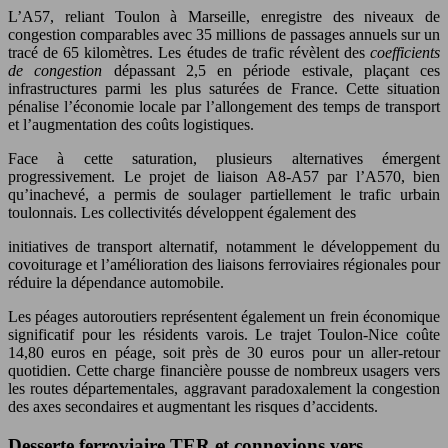
L’A57, reliant Toulon à Marseille, enregistre des niveaux de
congestion comparables avec 35 millions de passages annuels sur un
tracé de 65 kilomètres. Les études de trafic révèlent des
coefficients
de congestion
dépassant 2,5 en période estivale, plaçant ces
infrastructures parmi les plus saturées de France. Cette situation
pénalise l’économie locale par l’allongement des temps de transport
et l’augmentation des coûts logistiques.
Face à cette saturation, plusieurs alternatives émergent
progressivement. Le projet de liaison A8-A57 par l’A570, bien
qu’inachevé, a permis de soulager partiellement le trafic urbain
toulonnais. Les collectivités développent également des
initiatives de transport alternatif, notamment le développement du
covoiturage et l’amélioration des liaisons ferroviaires régionales pour
réduire la dépendance automobile.
Les péages autoroutiers représentent également un frein économique
significatif pour les résidents varois. Le trajet Toulon-Nice coûte
14,80 euros en péage, soit près de 30 euros pour un aller-retour
quotidien. Cette charge financière pousse de nombreux usagers vers
les routes départementales, aggravant paradoxalement la congestion
des axes secondaires et augmentant les risques d’accidents.
Desserte ferroviaire TER et connexions vers