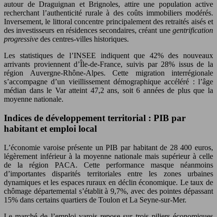
autour de Draguignan et Brignoles, attire une population active
recherchant l’authenticité rurale à des coûts immobiliers modérés.
Inversement, le littoral concentre principalement des retraités aisés et
des investisseurs en résidences secondaires, créant une
gentrification
progressive
des centres-villes historiques.
Les statistiques de l’INSEE indiquent que 42% des nouveaux
arrivants proviennent d’Île-de-France, suivis par 28% issus de la
région Auvergne-Rhône-Alpes. Cette migration interrégionale
s’accompagne d’un vieillissement démographique accéléré : l’âge
médian dans le Var atteint 47,2 ans, soit 6 années de plus que la
moyenne nationale.
Indices de développement territorial : PIB par
habitant et emploi local
L’économie varoise présente un PIB par habitant de 28 400 euros,
légèrement inférieur à la moyenne nationale mais supérieur à celle
de la région PACA. Cette performance masque néanmoins
d’importantes disparités territoriales entre les zones urbaines
dynamiques et les espaces ruraux en déclin économique. Le taux de
chômage départemental s’établit à 9,7%, avec des pointes dépassant
15% dans certains quartiers de Toulon et La Seyne-sur-Mer.
Le marché de l’emploi varois repose sur trois piliers économiques