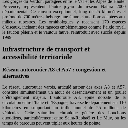
Les gorges du Verdon, partagées entre le Var et les Alpes-de-Haute-
Provence, représentent l’autre joyau du réseau Natura 2000
départemental. Ce canyon exceptionnel, long de 25 kilomètres et
profond de 700 mètres, héberge une faune et une flore adaptées aux
milieux rupestres. Les ornithologues y recensent 170 espèces
d’oiseaux, incluant des rapaces emblématiques comme l’aigle royal,
le faucon pèlerin et le vautour fauve, réintroduit avec succès depuis
1999.
Infrastructure de transport et
accessibilité territoriale
Réseau autoroutier A8 et A57 : congestion et
alternatives
Le réseau autoroutier varois, articulé autour des axes A8 et A57,
constitue simultanément un atout de désenclavement et un goulet
d’étranglement majeur. L’autoroute A8, épine dorsale de la
circulation entre l’Italie et l’Espagne, traverse le département sur 110
kilomètres en supportant un trafic annuel de 55 millions de
véhicules. Cette saturation chronique génère des bouchons
quotidiens, particulièrement entre Saint-Raphaël et Le Muy, où les
temps de parcours peuvent tripler aux heures de pointe.