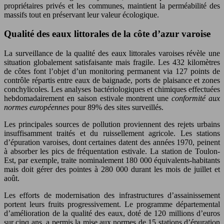
propriétaires privés et les communes, maintient la perméabilité des
massifs tout en préservant leur valeur écologique.
Qualité des eaux littorales de la côte d’azur varoise
La surveillance de la qualité des eaux littorales varoises révèle une
situation globalement satisfaisante mais fragile. Les 432 kilomètres
de côtes font l’objet d’un monitoring permanent via 127 points de
contrôle répartis entre eaux de baignade, ports de plaisance et zones
conchylicoles. Les analyses bactériologiques et chimiques effectuées
hebdomadairement en saison estivale montrent une
conformité aux
normes européennes
pour 89% des sites surveillés.
Les principales sources de pollution proviennent des rejets urbains
insuffisamment traités et du ruissellement agricole. Les stations
d’épuration varoises, dont certaines datent des années 1970, peinent
à absorber les pics de fréquentation estivale. La station de Toulon-
Est, par exemple, traite nominalement 180 000 équivalents-habitants
mais doit gérer des pointes à 280 000 durant les mois de juillet et
août.
Les efforts de modernisation des infrastructures d’assainissement
portent leurs fruits progressivement. Le programme départemental
d’amélioration de la qualité des eaux, doté de 120 millions d’euros
sur cinq ans, a permis la mise aux normes de 15 stations d’épuration