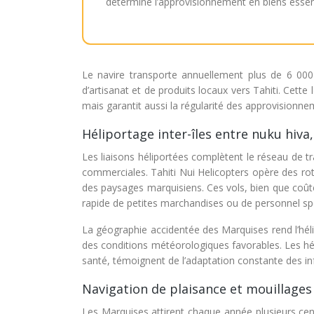
détermine l’approvisionnement en biens essen
Le navire transporte annuellement plus de 6 00
d’artisanat et de produits locaux vers Tahiti. Cette
mais garantit aussi la régularité des approvision
Héliportage inter-îles entre nuku hiva
Les liaisons héliportées complètent le réseau de tra
commerciales. Tahiti Nui Helicopters opère des rotat
des paysages marquisiens. Ces vols, bien que coût
rapide de petites marchandises ou de personnel spé
La géographie accidentée des Marquises rend l’héli
des conditions météorologiques favorables. Les hé
santé, témoignent de l’adaptation constante des inf
Navigation de plaisance et mouillages
Les Marquises attirent chaque année plusieurs cent