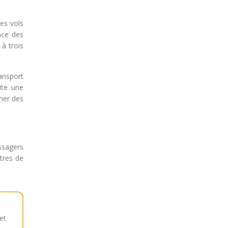
Ces vols
ence des
à trois
ansport
ite une
îner des
assagers
tres de
et