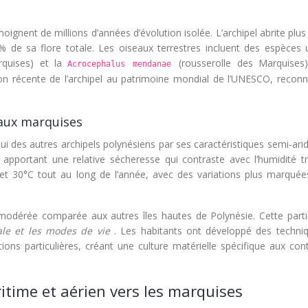
ignent de millions d’années d’évolution isolée. L’archipel abrite plu
 de sa flore totale. Les oiseaux terrestres incluent des espèces 
quises) et la
(rousserolle des Marquises)
Acrocephalus mendanae
ption récente de l’archipel au patrimoine mondial de l’UNESCO, recon
s aux marquises
ui des autres archipels polynésiens par ses caractéristiques semi-ari
 apportant une relative sécheresse qui contraste avec l’humidité tr
C et 30°C tout au long de l’année, avec des variations plus marquée
 modérée comparée aux autres îles hautes de Polynésie. Cette partic
ocale et les modes de vie
. Les habitants ont développé des techni
ions particulières, créant une culture matérielle spécifique aux con
itime et aérien vers les marquises