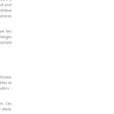
al port
ntribue
services
eil des
changes
mportant
locaux.
ables et
blics :
on. Ces
 élevé.