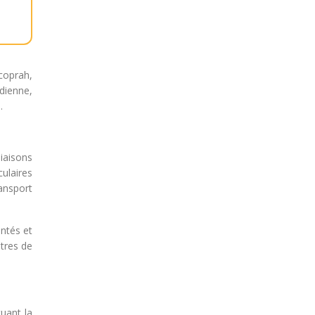
coprah,
idienne,
.
liaisons
culaires
ransport
ntés et
tres de
tuant la