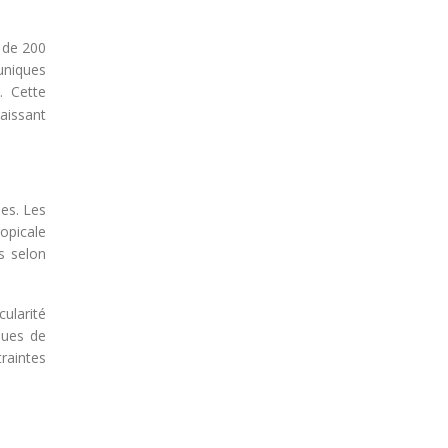
s de 200
uniques
. Cette
naissant
des. Les
opicale
s selon
ularité
ques de
traintes