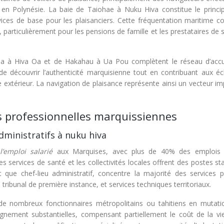
 en Polynésie. La baie de Taiohae à Nuku Hiva constitue le princip
vices de base pour les plaisanciers. Cette fréquentation maritime co
, particulièrement pour les pensions de famille et les prestataires de 
a à Hiva Oa et de Hakahau à Ua Pou complètent le réseau d’accu
 de découvrir l’authenticité marquisienne tout en contribuant aux é
e extérieur. La navigation de plaisance représente ainsi un vecteur i
s professionnelles marquissiennes
administratifs à nuku hiva
l’emploi salarié
aux Marquises, avec plus de 40% des emplois 
 les services de santé et les collectivités locales offrent des postes st
que chef-lieu administratif, concentre la majorité des services pu
tribunal de première instance, et services techniques territoriaux.
 de nombreux fonctionnaires métropolitains ou tahitiens en mutati
gnement substantielles, compensant partiellement le coût de la vie