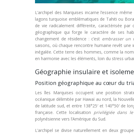
L’archipel des Marquises incarne l’essence même de
lagons turquoise emblématiques de Tahiti ou Bora 
de vie radicalement différente, caractérisée par
géographique qui forge le caractère de ses habi
changement de résidence : c’est
embrasser un 
saisons, où chaque rencontre humaine revêt une i
inégalée. Cette terre des hommes, comme la nomm
en harmonie avec les éléments, loin du stress urb
Géographie insulaire et isoleme
Position géographique au cœur du tri
Les îles Marquises occupent une position straté
océanique délimitée par Hawaï au nord, la Nouvelle-
de latitude sud, et entre 138°25′ et 140°50′ de long
française. Cette localisation
privilégiée dans l
polynésienne vers l’Amérique du Sud.
L’archipel se divise naturellement en deux grou