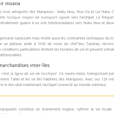
 air moana
 les trois aéroports des Marquises : Nuku Hiva, Hiva Oa et Ua Huka. 
uent
l’unique moyen de transport rapide
vers l’archipel. La fréqu
généralement quatre à six vols hebdomadaires vers Nuku Hiva et deux 
ctacle saisissant mais révèle aussi les contraintes techniques du tr
ur un plateau aride à 1h30 de route du chef-lieu Taiohae, nécess
conditions particulières limitent les horaires de vol et peuvent entra
défavorables.
marchandises inter-îles
: c’est
la ligne de vie de l’archipel
. Ce navire mixte, transportant p
entre Tahiti et les six îles habitées des Marquises. Avec ses 126 mè
ne le lien vital maintenant l’archipel connecté au monde extérieur.
arquisien constitue un événement majeur, rythme la vie locale 