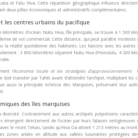
ata et Fatu Hiva. Cette répartition géographique influence directem
créant deux pôles économiques et administratifs complémentaires.
t les centres urbains du pacifique
kilomètres d’océan. Nuku Hiva, l’île principale, se trouve à 1 500 ki
t demie de vol commercial. Cette distance, qui peut paraître modeste
ns la réalité quotidienne des habitants. Les liaisons avec les autres
isolement : 3 800 kilomètres séparent Nuku Hiva d’Honolulu, 4 200 ki
ralie.
dément
l’économie locale et les stratégies d’approvisionnement
.
it transiter par Tahiti avant d’atteindre l’archipel, multipliant les 
ue aussi la principale richesse des Marquises, préservant leur authe
l.
émiques des îles marquises
 diversité. Contrairement aux autres archipels polynésiens caractéri
ses émergent directement de l’océan par leurs falaises vertigineuses 
 avec le mont Tekao, tandis qu’Hiva Oa atteint 1 213 mètres au mont
s zones arides en altitude aux vallées luxuriantes protégées de