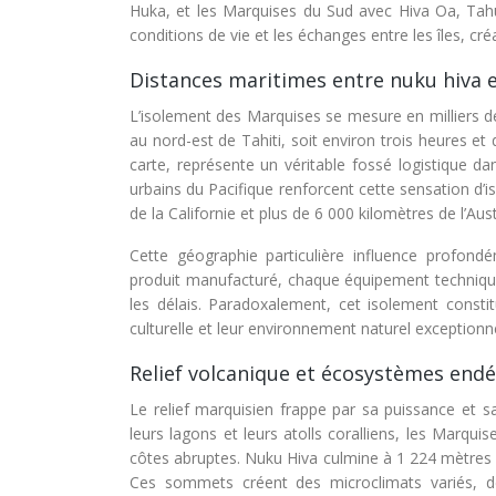
Huka, et les Marquises du Sud avec Hiva Oa, Tahu
conditions de vie et les échanges entre les îles, 
Distances maritimes entre nuku hiva e
L’isolement des Marquises se mesure en milliers de 
au nord-est de Tahiti, soit environ trois heures e
carte, représente un véritable fossé logistique da
urbains du Pacifique renforcent cette sensation d’
de la Californie et plus de 6 000 kilomètres de l’Aust
Cette géographie particulière influence profon
produit manufacturé, chaque équipement technique do
les délais. Paradoxalement, cet isolement constit
culturelle et leur environnement naturel exceptionne
Relief volcanique et écosystèmes end
Le relief marquisien frappe par sa puissance et sa
leurs lagons et leurs atolls coralliens, les Marqui
côtes abruptes. Nuku Hiva culmine à 1 224 mètres
Ces sommets créent des microclimats variés, de