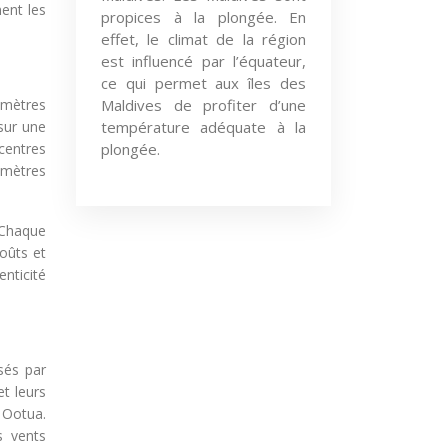
ent les
propices à la plongée. En
effet, le climat de la région
est influencé par l’équateur,
ce qui permet aux îles des
Maldives de profiter d’une
lomètres
température adéquate à la
 sur une
plongée.
 centres
lomètres
 Chaque
coûts et
nticité
sés par
et leurs
 Ootua.
s vents