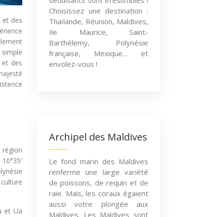
séduisants sont irrésistibles !
Choisissez une destination :
s et des
Thaïlande, Réunion, Maldives,
érience
Ile Maurice, Saint-
olement
Barthélemy, Polynésie
 simple
française, Mexique… et
 et des
envolez-vous !
majesté
istence
Archipel des Maldives
 région
t 10°35′
Le fond marin des Maldives
olynésie
renferme une large variété
culture
de poissons, de requin et de
raie. Mais, les coraux égaient
aussi votre plongée aux
u et Ua
Maldives. Les Maldives sont