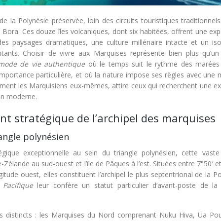
 la Polynésie préservée, loin des circuits touristiques traditionnel
Bora. Ces douze îles volcaniques, dont six habitées, offrent une exp
 des paysages dramatiques, une culture millénaire intacte et un is
tants. Choisir de vivre aux Marquises représente bien plus qu’un
mode de vie authentique
où le temps suit le rythme des marées
mportance particulière, et où la nature impose ses règles avec une 
ent les Marquisiens eux-mêmes, attire ceux qui recherchent une ex
ain moderne.
nt stratégique de l’archipel des marquises
angle polynésien
gique exceptionnelle au sein du triangle polynésien, cette vaste
Zélande au sud-ouest et l’île de Pâques à l’est. Situées entre 7°50′ e
itude ouest, elles constituent l’archipel le plus septentrional de la P
e Pacifique
leur confère un statut particulier d’avant-poste de la 
pes distincts : les Marquises du Nord comprenant Nuku Hiva, Ua Po