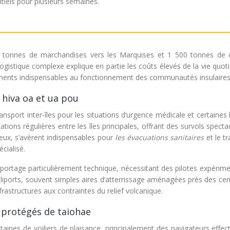
tiels pour plusieurs semaines.
0 tonnes de marchandises vers les Marquises et 1 500 tonnes de 
 logistique complexe explique en partie les coûts élevés de la vie quot
nements indispensables au fonctionnement des communautés insulaires
, hiva oa et ua pou
nsport inter-îles pour les situations d’urgence médicale et certaines 
ions régulières entre les îles principales, offrant des survols specta
eux, s’avèrent indispensables pour
les évacuations sanitaires
et le t
cialisé.
portage particulièrement technique, nécessitant des pilotes expérime
liports, souvent simples aires d’atterrissage aménagées près des cen
rastructures aux contraintes du relief volcanique.
 protégés de taiohae
aines de voiliers de plaisance, principalement des navigateurs effec