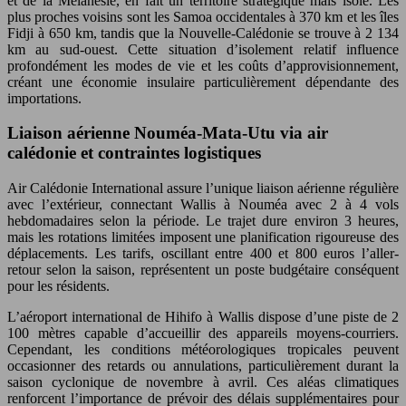
et de la Mélanésie, en fait un territoire stratégique mais isolé. Les
plus proches voisins sont les Samoa occidentales à 370 km et les îles
Fidji à 650 km, tandis que la Nouvelle-Calédonie se trouve à 2 134
km au sud-ouest. Cette situation d’isolement relatif influence
profondément les modes de vie et les coûts d’approvisionnement,
créant une économie insulaire particulièrement dépendante des
importations.
Liaison aérienne Nouméa-Mata-Utu via air
calédonie et contraintes logistiques
Air Calédonie International assure l’unique liaison aérienne régulière
avec l’extérieur, connectant Wallis à Nouméa avec 2 à 4 vols
hebdomadaires selon la période. Le trajet dure environ 3 heures,
mais les rotations limitées imposent une planification rigoureuse des
déplacements. Les tarifs, oscillant entre 400 et 800 euros l’aller-
retour selon la saison, représentent un poste budgétaire conséquent
pour les résidents.
L’aéroport international de Hihifo à Wallis dispose d’une piste de 2
100 mètres capable d’accueillir des appareils moyens-courriers.
Cependant, les conditions météorologiques tropicales peuvent
occasionner des retards ou annulations, particulièrement durant la
saison cyclonique de novembre à avril. Ces aléas climatiques
renforcent l’importance de prévoir des délais supplémentaires pour