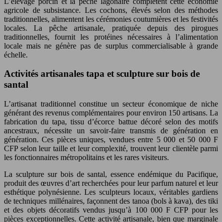
L’élevage porcin et la pêche lagonaire complètent cette économie
agricole de subsistance. Les cochons, élevés selon des méthodes
traditionnelles, alimentent les cérémonies coutumières et les festivités
locales. La pêche artisanale, pratiquée depuis des pirogues
traditionnelles, fournit les protéines nécessaires à l’alimentation
locale mais ne génère pas de surplus commercialisable à grande
échelle.
Activités artisanales tapa et sculpture sur bois de
santal
L’artisanat traditionnel constitue un secteur économique de niche
générant des revenus complémentaires pour environ 150 artisans. La
fabrication du tapa, tissu d’écorce battue décoré selon des motifs
ancestraux, nécessite un savoir-faire transmis de génération en
génération. Ces pièces uniques, vendues entre 5 000 et 50 000 F
CFP selon leur taille et leur complexité, trouvent leur clientèle parmi
les fonctionnaires métropolitains et les rares visiteurs.
La sculpture sur bois de santal, essence endémique du Pacifique,
produit des œuvres d’art recherchées pour leur parfum naturel et leur
esthétique polynésienne. Les sculpteurs locaux, véritables gardiens
de techniques millénaires, façonnent des tanoa (bols à kava), des tiki
et des objets décoratifs vendus jusqu’à 100 000 F CFP pour les
pièces exceptionnelles. Cette activité artisanale, bien que marginale