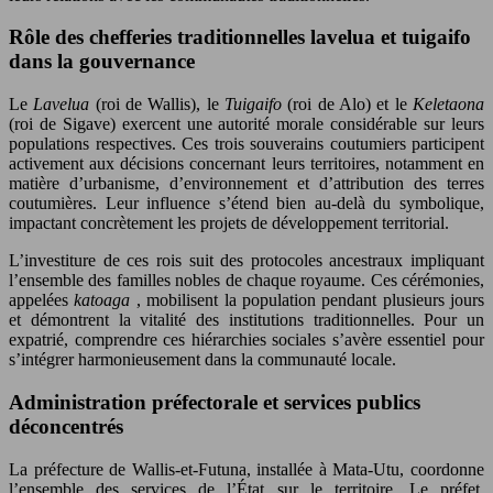
Rôle des chefferies traditionnelles lavelua et tuigaifo
dans la gouvernance
Le
Lavelua
(roi de Wallis), le
Tuigaifo
(roi de Alo) et le
Keletaona
(roi de Sigave) exercent une autorité morale considérable sur leurs
populations respectives. Ces trois souverains coutumiers participent
activement aux décisions concernant leurs territoires, notamment en
matière d’urbanisme, d’environnement et d’attribution des terres
coutumières. Leur influence s’étend bien au-delà du symbolique,
impactant concrètement les projets de développement territorial.
L’investiture de ces rois suit des protocoles ancestraux impliquant
l’ensemble des familles nobles de chaque royaume. Ces cérémonies,
appelées
katoaga
, mobilisent la population pendant plusieurs jours
et démontrent la vitalité des institutions traditionnelles. Pour un
expatrié, comprendre ces hiérarchies sociales s’avère essentiel pour
s’intégrer harmonieusement dans la communauté locale.
Administration préfectorale et services publics
déconcentrés
La préfecture de Wallis-et-Futuna, installée à Mata-Utu, coordonne
l’ensemble des services de l’État sur le territoire. Le préfet,