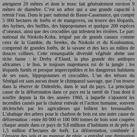
atteignent 20 mètres et dont le tronc fait généralement environ 9
mètres de diamètre. C’est un arbre qui a une grande capacité à
retenir l’eau. Dans le parc national de Basse-Casamance, qui compte
5 000 hectares de forêts et de mangroves, on trouve des léopards,
des hyènes, des buffles, des hippopotames et quelque 200 espèces
d’oiseaux, ainsi que des crocodiles qui infestent les rivières. Le parc
national du Niokolo-Koba, irrigué par de grands canaux comme
ceux de la Gambie, du Sereko, du Niokolo et du Koulountou,
comprend de grandes forêts, de la savane et des lacs au milieu de
douces collines. Cette remarquable diversité végétale abrite une
riche faune : le Derby d’Eland, la plus grande des antilopes
africaines ; le lion, le toujours majestueux roi de la jungle ; les
léopards furtifs et presque imperceptibles et les dangereux habitants
de ses eaux, hippopotames et crocodiles. L’un des trésors du
Sénégal est sans aucun doute le chimpanzé sauvage, que l’on trouve
dans la réserve de Didenfelo, dans le sud du pays. La principale
cause de la déforestation dans ce pays est la rareté de l’eau dont il
souffre depuis la fin des années 1960, à laquelle s’ajoutent les
incendies causés par la chaleur estivale et l’action humaine, souvent
déclenchés par les agriculteurs qui brûlent les broussailles.
L’abattage des arbres pour le charbon de bois est une autre cause de
déforestation : entre 80 000 et 100 000 tonnes de bois sont coupées
chaque année dans ce pays de 9,8 millions d’habitants et de près de
1,5 million d’hectares de forêt. La déforestation, combinée à
l’érosion des sols et au manque de pluie, a entraîné une diminution