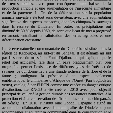
des terres arables, avec pour conséquence une baisse de la
production agricole et une augmentation de l’insécurité alimentaire
et de la pauvreté. L’effet de la déforestation sur la population
animale sauvage a été tout aussi dévastateur, avec une augmentation
significative des espèces menacées, dont les chimpanzés sauvages
dans la réserve du Dindefelo. En outre, les précipitations ont
diminué de 30 % depuis 1960, de sorte que l’eau de mer a progressé
en amont, entraînant la salinisation des terres agricoles et une
désertification croissante.
La réserve naturelle communautaire du Dindefelo est située dans la
région de Kedougou, au sud-est du Sénégal. Il est délimité au sud
par la source du massif du Fouta Djallon, ce qui explique que le
relief soit accidenté, rare dans un pays pratiquement plat. Son
orographie permet l’existence de différents types de forêts et de
savanes, ce qui donne lieu à une grande richesse de la flore et de la
faune ; soulignant la présence d’une espèce totalement
emblématique, le chimpanzé d’Afrique de l’Ouest (Pan troglodytes
verus), catalogué par l’UICN comme une espèce en danger critique
d’extinction. Le RNCD a été créé en 2010 avec pour objectif
principal de veiller à la gestion durable des ressources naturelles, à la
protection et à la conservation de l’habitat des derniers chimpanzés
du Sénégal. En 2010, l’Institut Jane Goodall Espagne a signé un
accord de collaboration avec la municipalité de Dindefelo, pour
accompagner et soutenir la communauté dans la conservation et le