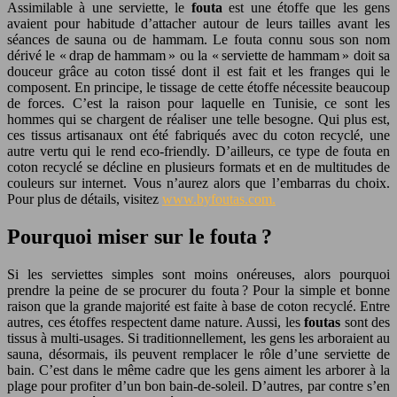
Assimilable à une serviette, le
fouta
est une étoffe que les gens
avaient pour habitude d’attacher autour de leurs tailles avant les
séances de sauna ou de hammam. Le fouta connu sous son nom
dérivé le « drap de hammam » ou la « serviette de hammam » doit sa
douceur grâce au coton tissé dont il est fait et les franges qui le
composent. En principe, le tissage de cette étoffe nécessite beaucoup
de forces. C’est la raison pour laquelle en Tunisie, ce sont les
hommes qui se chargent de réaliser une telle besogne. Qui plus est,
ces tissus artisanaux ont été fabriqués avec du coton recyclé, une
autre vertu qui le rend eco-friendly. D’ailleurs, ce type de fouta en
coton recyclé se décline en plusieurs formats et en de multitudes de
couleurs sur internet. Vous n’aurez alors que l’embarras du choix.
Pour plus de détails, visitez
www.byfoutas.com.
Pourquoi miser sur le fouta ?
Si les serviettes simples sont moins onéreuses, alors pourquoi
prendre la peine de se procurer du fouta ? Pour la simple et bonne
raison que la grande majorité est faite à base de coton recyclé. Entre
autres, ces étoffes respectent dame nature. Aussi, les
foutas
sont des
tissus à multi-usages. Si traditionnellement, les gens les arboraient au
sauna, désormais, ils peuvent remplacer le rôle d’une serviette de
bain. C’est dans le même cadre que les gens aiment les arborer à la
plage pour profiter d’un bon bain-de-soleil. D’autres, par contre s’en