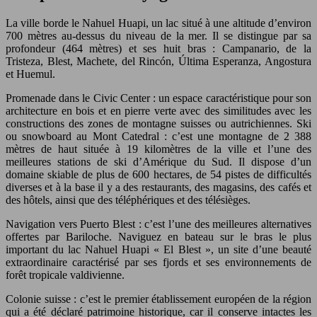
La ville borde le Nahuel Huapi, un lac situé à une altitude d’environ
700 mètres au-dessus du niveau de la mer. Il se distingue par sa
profondeur (464 mètres) et ses huit bras : Campanario, de la
Tristeza, Blest, Machete, del Rincón, Última Esperanza, Angostura
et Huemul.
Promenade dans le Civic Center : un espace caractéristique pour son
architecture en bois et en pierre verte avec des similitudes avec les
constructions des zones de montagne suisses ou autrichiennes. Ski
ou snowboard au Mont Catedral : c’est une montagne de 2 388
mètres de haut située à 19 kilomètres de la ville et l’une des
meilleures stations de ski d’Amérique du Sud. Il dispose d’un
domaine skiable de plus de 600 hectares, de 54 pistes de difficultés
diverses et à la base il y a des restaurants, des magasins, des cafés et
des hôtels, ainsi que des téléphériques et des télésièges.
Navigation vers Puerto Blest : c’est l’une des meilleures alternatives
offertes par Bariloche. Naviguez en bateau sur le bras le plus
important du lac Nahuel Huapi « El Blest », un site d’une beauté
extraordinaire caractérisé par ses fjords et ses environnements de
forêt tropicale valdivienne.
Colonie suisse : c’est le premier établissement européen de la région
qui a été déclaré patrimoine historique, car il conserve intactes les