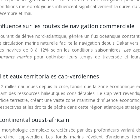
onditions météorologiques influencent significativement la durée du 
décembre et mai.
nfluence sur les routes de navigation commerciale
ourant de dérive nord-atlantique, génère un flux océanique constant 
 circulation marine naturelle facilite la navigation depuis Dakar vers
es navires de 8 à 12% selon les conditions saisonnières.
Les cap
courants marins
pour optimiser leurs temps de traversée et leur
et eaux territoriales cap-verdiennes
 12 milles nautiques depuis la côte, tandis que la zone économique e
bant des ressources halieutiques considérables. Le Cap-Vert revendi
ficie terrestre, créant une vaste zone maritime d’influence économiq
 respectives et les droits de pêche dans cette région atlantique stratég
ontinental ouest-africain
ne morphologie complexe caractérisée par des profondeurs variant d
archipel cap-verdien. Les fonds marins révèlent d’anciennes for