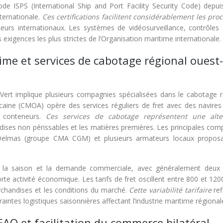
e ISPS (International Ship and Port Facility Security Code) depui
ternationale.
Ces certifications facilitent considérablement les pro
eurs internationaux. Les systèmes de vidéosurveillance, contrôles 
 exigences les plus strictes de l’Organisation maritime internationale.
me et services de cabotage régional ouest-
-Vert implique plusieurs compagnies spécialisées dans le cabotage r
caine (CMOA) opère des services réguliers de fret avec des navires
0 conteneurs.
Ces services de cabotage représentent une alte
dises non périssables et les matières premières. Les principales com
, Delmas (groupe CMA CGM) et plusieurs armateurs locaux propos
n la saison et la demande commerciale, avec généralement deux 
te activité économique. Les tarifs de fret oscillent entre 800 et 12
rchandises et les conditions du marché.
Cette variabilité tarifaire
ref
raintes logistiques saisonnières affectant l’industrie maritime régional
O et facilitation du commerce bilatéral