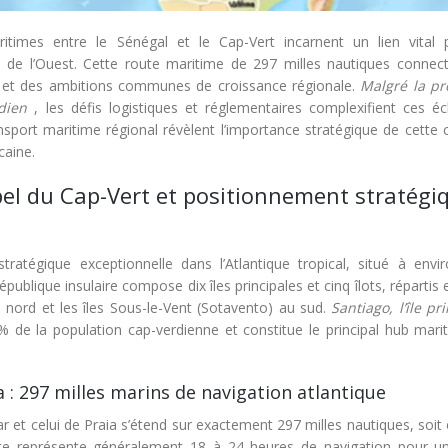
ritimes entre le Sénégal et le Cap-Vert incarnent un lien vital 
 de l’Ouest. Cette route maritime de 297 milles nautiques connec
ds et des ambitions communes de croissance régionale.
Malgré la pr
rdien
, les défis logistiques et réglementaires complexifient ces é
sport maritime régional révèlent l’importance stratégique de cette c
caine.
pel du Cap-Vert et positionnement stratégi
ratégique exceptionnelle dans l’Atlantique tropical, situé à envi
publique insulaire compose dix îles principales et cinq îlots, répartis
au nord et les îles Sous-le-Vent (Sotavento) au sud.
Santiago, l’île pr
% de la population cap-verdienne et constitue le principal hub mari
 : 297 milles marins de navigation atlantique
r et celui de Praia s’étend sur exactement 297 milles nautiques, soit
urte représente généralement 18 à 24 heures de navigation pour u