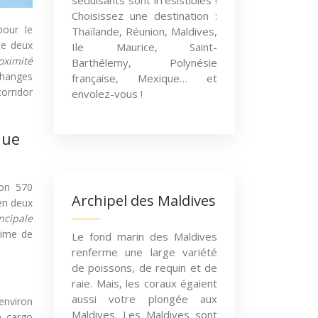
séduisants sont irrésistibles !
Choisissez une destination :
pour le
Thaïlande, Réunion, Maldives,
te deux
Ile Maurice, Saint-
oximité
Barthélemy, Polynésie
changes
française, Mexique… et
orridor
envolez-vous !
que
ron 570
Archipel des Maldives
 en deux
incipale
time de
Le fond marin des Maldives
renferme une large variété
de poissons, de requin et de
raie. Mais, les coraux égaient
aussi votre plongée aux
 environ
Maldives. Les Maldives sont
n cargo