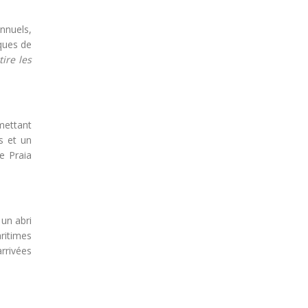
nnuels,
ques de
ire les
mettant
s et un
de Praia
un abri
ritimes
arrivées