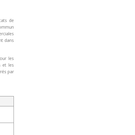
tats de
 Commun
rciales
nt dans
our les
 et les
vrés par