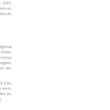
s 2004,
cédures
d’accès
égional
 mixtes
rnative
pagnies
ant des
à trois
00 euros
lète les
e.