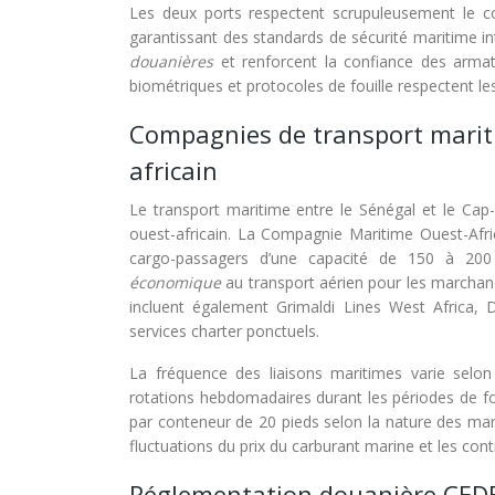
Les deux ports respectent scrupuleusement le cod
garantissant des standards de sécurité maritime in
douanières
et renforcent la confiance des armat
biométriques et protocoles de fouille respectent les
Compagnies de transport mariti
africain
Le transport maritime entre le Sénégal et le Cap
ouest-africain. La Compagnie Maritime Ouest-Afri
cargo-passagers d’une capacité de 150 à 20
économique
au transport aérien pour les marchan
incluent également Grimaldi Lines West Africa
services charter ponctuels.
La fréquence des liaisons maritimes varie selo
rotations hebdomadaires durant les périodes de for
par conteneur de 20 pieds selon la nature des ma
fluctuations du prix du carburant marine et les cont
Réglementation douanière CEDEA