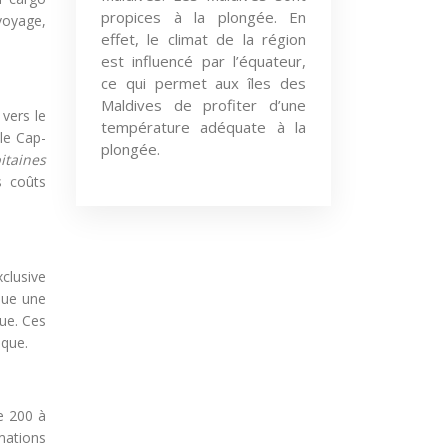
propices à la plongée. En
voyage,
effet, le climat de la région
est influencé par l’équateur,
ce qui permet aux îles des
Maldives de profiter d’une
vers le
température adéquate à la
 le Cap-
plongée.
itaines
s coûts
xclusive
que une
ue. Ces
ique.
e 200 à
mations