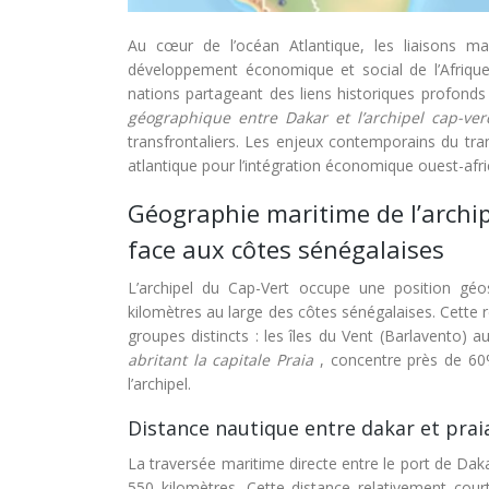
Au cœur de l’océan Atlantique, les liaisons ma
développement économique et social de l’Afrique
nations partageant des liens historiques profon
géographique entre Dakar et l’archipel cap-ve
transfrontaliers. Les enjeux contemporains du tran
atlantique pour l’intégration économique ouest-afri
Géographie maritime de l’archi
face aux côtes sénégalaises
L’archipel du Cap-Vert occupe une position géost
kilomètres au large des côtes sénégalaises. Cette ré
groupes distincts : les îles du Vent (Barlavento) 
abritant la capitale Praia
, concentre près de 60
l’archipel.
Distance nautique entre dakar et praia
La traversée maritime directe entre le port de Daka
550 kilomètres. Cette distance relativement co