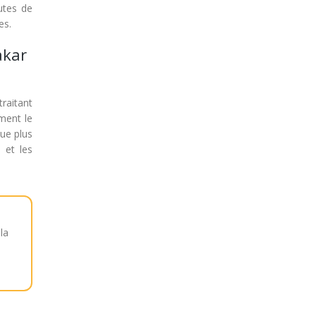
utes de
es.
akar
raitant
ment le
ue plus
 et les
la