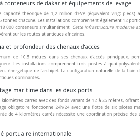
à conteneurs de dakar et équipements de levage
capacité théorique de 1,2 million d’EVP (équivalent vingt pieds) a
45 tonnes chacune. Les installations comprennent également 12 porti
e 18 000 conteneurs simultanément.
Cette infrastructure moderne att
érant sur les routes atlantiques africaines.
aia et profondeur des chenaux d’accès
ximum de 10,5 mètres dans ses chenaux d’accès principaux, per
gueur. Les installations comprennent trois postes à quai polyvalent
ent énergétique de l’archipel. La configuration naturelle de la baie 
antiques dominantes.
otage maritime dans les deux ports
kilomètres carrés avec des fonds variant de 12 à 25 mètres, offrant 
tage obligatoire fonctionne 24h/24 avec une flotte de six pilotes ma
reinte de 4 kilomètres carrés nécessite une coordination précise des 
té portuaire internationale