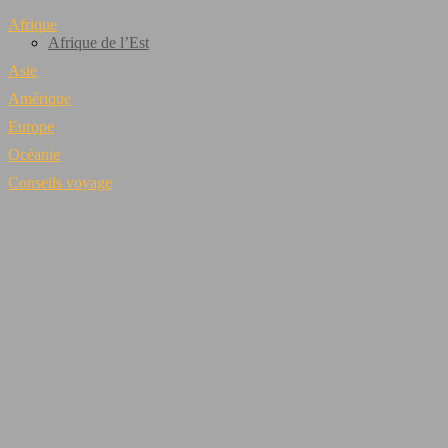
Afrique
Afrique de l’Est
Asie
Amérique
Europe
Océanie
Conseils voyage