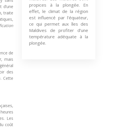
my sans
propices à la plongée. En
et d’une
effet, le climat de la région
, traite
est influencé par l’équateur,
tiques,
ce qui permet aux îles des
ication
Maldives de profiter d’une
température adéquate à la
plongée.
ence de
r, mais
 général
oir des
e. Cette
nçaises,
 heures
es. Les
du coût