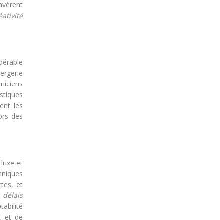
’avèrent
éativité
dérable
ergerie
niciens
stiques
ent les
ors des
luxe et
hniques
tes, et
 délais
tabilité
t et de