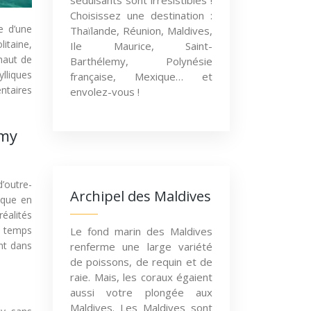
séduisants sont irrésistibles !
Choisissez une destination :
e d’une
Thaïlande, Réunion, Maldives,
litaine,
Ile Maurice, Saint-
 haut de
Barthélemy, Polynésie
lliques
française, Mexique… et
entaires
envolez-vous !
emy
d’outre-
Archipel des Maldives
ique en
réalités
au temps
Le fond marin des Maldives
ent dans
renferme une large variété
de poissons, de requin et de
raie. Mais, les coraux égaient
aussi votre plongée aux
Maldives. Les Maldives sont