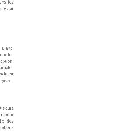
ans les
prévoir
l Blanc,
our les
eption,
arables
ncluant
majeur
,
usieurs
ium pour
île des
rations