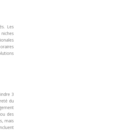
és. Les
 niches
tionales
horaires
lutions
indre 3
reté du
ogement
 ou des
is, mais
ncluent