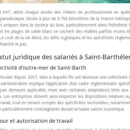
4 km², attire chaque année des milliers de professionnels en quêt
 paradisiaque. Située à plus de 6 700 kilomètres de la France métropo
és uniques dans le secteur du luxe, particulièrement dans l’hôtellerie
 les plages de sable blanc se cachent des réalités parfois moins idy
e coût de la vie élevé, les défis logistiques et les spécificités réglem
ranchir le pas.
atut juridique des salariés à Saint-Barthél
ectivité d’outre-mer de Saint-Barth
iculier depuis 2007, date à laquelle l’île est devenue une collectivité 
dministrative implique l’application d’un cadre réglementaire spécif
ançais demeure applicable, mais avec certaines adaptations liées aux 
s. Les entreprises doivent ainsi respecter les dispositions relatives 
travail, tout en tenant compte des spécificités sectorielles, notamm
re particulièrement contraignants durant la haute saison touristique.
our et autorisation de travail