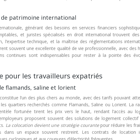
n de patrimoine international
ternationale, générant des besoins en services financiers sophistiqu
ptables, et juristes spécialisés en droit international trouvent des
n, l’expertise technique, et la maîtrise des réglementations interna
frent souvent une excellente qualité de vie professionnelle, avec des 
ions continues sont indispensables pour rester à la pointe des évo
ie pour les travailleurs expatriés
e flamands, saline et lorient
constitue l’un des plus chers au monde, avec des tarifs pouvant atte
les quartiers recherchés comme Flamands, Saline ou Lorient. La ra
entèle fortunée tirent les prix vers le haut, rendant l’accès au l
Les employeurs proposent souvent des solutions de logement collectif
ts.
La colocation devient une stratégie courante
pour réduire les fra
s dans un espace souvent restreint. Les contrats de location i
ues cycloniques et aux coupures d’électricité fréquentes.