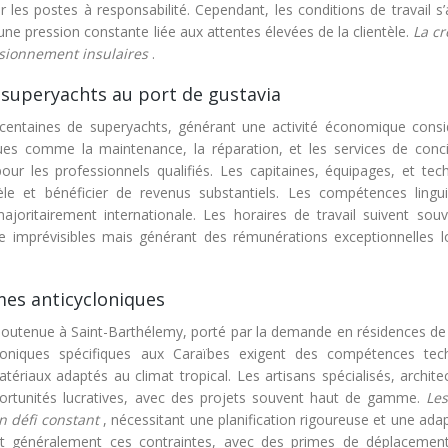
r les postes à responsabilité. Cependant, les conditions de travail s
ne pression constante liée aux attentes élevées de la clientèle.
La cr
visionnement insulaires
.
 superyachts au port de gustavia
centaines de superyachts, générant une activité économique consi
ues comme la maintenance, la réparation, et les services de conci
our les professionnels qualifiés. Les capitaines, équipages, et tech
èle et bénéficier de revenus substantiels. Les compétences lingui
ajoritairement internationale. Les horaires de travail suivent souv
e imprévisibles mais générant des rémunérations exceptionnelles l
es anticycloniques
 soutenue à Saint-Barthélemy, porté par la demande en résidences de 
ycloniques spécifiques aux Caraïbes exigent des compétences tec
riaux adaptés au climat tropical. Les artisans spécialisés, architec
ortunités lucratives, avec des projets souvent haut de gamme.
Les
n défi constant
, nécessitant une planification rigoureuse et une adap
t généralement ces contraintes, avec des primes de déplacemen