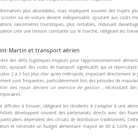
alternatives plus abordables, mais impliquent souvent des trajets pl
n scooter ou en voiture devient indispensable, ajoutant aux coûts me
ations saisonnières touristiques, plus rentables, réduisant davantage
uation crée une tension constante sur le marché, obligeant les travai
.
nt-Martin et transport aérien
ère des défis logistiques majeurs pour l’approvisionnement alimenta
rtin, ajoutant des coûts de transport significatifs qui se répercutent
oûter 2 à 3 fois plus cher qu’en métropole, impactant directement le
nement sont fréquentes, particulièrement lors des périodes de mauvai
ation des repas devient un exercice de gestion
, nécessitant des
emporaires.
t difficiles à trouver, obligeant les résidents à s’adapter à une alim
 hôtels développent souvent des partenariats directs avec des fourn
rticuliers dépendent des circuits de distribution traditionnels. Cette
tion et nécessite un budget alimentaire majoré de 80 à 120% par 