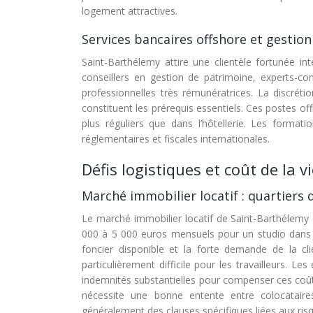
logement attractives.
Services bancaires offshore et gestio
Saint-Barthélemy attire une clientèle fortunée in
conseillers en gestion de patrimoine, experts-com
professionnelles très rémunératrices. La discrétio
constituent les prérequis essentiels. Ces postes of
plus réguliers que dans l’hôtellerie. Les format
réglementaires et fiscales internationales.
Défis logistiques et coût de la v
Marché immobilier locatif : quartiers d
Le marché immobilier locatif de Saint-Barthélemy 
000 à 5 000 euros mensuels pour un studio dans 
foncier disponible et la forte demande de la cli
particulièrement difficile pour les travailleurs. 
indemnités substantielles pour compenser ces coû
nécessite une bonne entente entre colocataire
généralement des clauses spécifiques liées aux risq