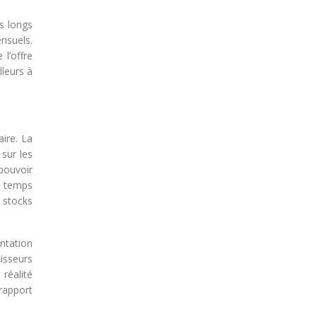
us longs
nsuels.
 l’offre
lleurs à
ire. La
 sur les
 pouvoir
s temps
 stocks
entation
isseurs
 réalité
rapport