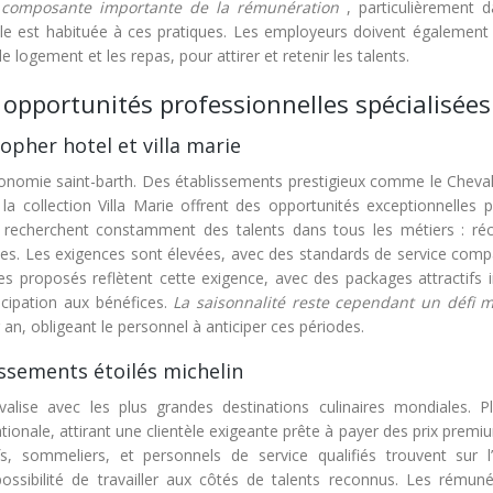
e composante importante de la rémunération
, particulièrement d
nale est habituée à ces pratiques. Les employeurs doivent également 
logement et les repas, pour attirer et retenir les talents.
opportunités professionnelles spécialisées
topher hotel et villa marie
l’économie saint-barth. Des établissements prestigieux comme le Cheva
la collection Villa Marie offrent des opportunités exceptionnelles p
 recherchent constamment des talents dans tous les métiers : réc
ques. Les exigences sont élevées, avec des standards de service comp
es proposés reflètent cette exigence, avec des packages attractifs i
cipation aux bénéfices.
La saisonnalité reste cependant un défi 
an, obligeant le personnel à anticiper ces périodes.
ssements étoilés michelin
lise avec les plus grandes destinations culinaires mondiales. Pl
ionale, attirant une clientèle exigeante prête à payer des prix prem
s, sommeliers, et personnels de service qualifiés trouvent sur l’
ossibilité de travailler aux côtés de talents reconnus. Les rémuné