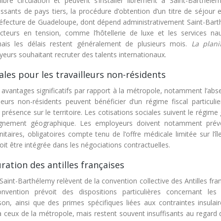
ibre circulation et peuvent s’installer librement à Saint-Barthéle
issants de pays tiers, la procédure d’obtention d’un titre de séjour 
préfecture de Guadeloupe, dont dépend administrativement Saint-Barth
cteurs en tension, comme l’hôtellerie de luxe et les services nau
mais les délais restent généralement de plusieurs mois.
La planif
eurs souhaitant recruter des talents internationaux.
iales pour les travailleurs non-résidents
 avantages significatifs par rapport à la métropole, notamment l’abs
leurs non-résidents peuvent bénéficier d’un régime fiscal particulie
présence sur le territoire. Les cotisations sociales suivent le régime
’éloignement géographique. Les employeurs doivent notamment prév
aires, obligatoires compte tenu de l’offre médicale limitée sur l’îl
oit être intégrée dans les négociations contractuelles.
ration des antilles françaises
Saint-Barthélemy relèvent de la convention collective des Antilles fra
nvention prévoit des dispositions particulières concernant les
son, ainsi que des primes spécifiques liées aux contraintes insulair
 ceux de la métropole, mais restent souvent insuffisants au regard 