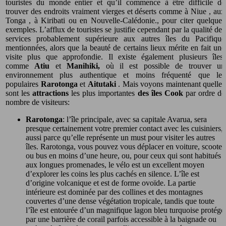
touristes du monde entier et qu’il commence à être difficile de
trouver des endroits vraiment vierges et déserts comme à Niue , aux
Tonga , à Kiribati ou en Nouvelle-Calédonie., pour citer quelques
exemples. L’afflux de touristes se justifie cependant par la qualité des
services probablement supérieure aux autres îles du Pacifique
mentionnées, alors que la beauté de certains lieux mérite en fait une
visite plus que approfondie. Il existe également plusieurs îles,
comme
Atiu
et
Manihiki,
où il est possible de trouver un
environnement plus authentique et moins fréquenté que les
populaires
Rarotonga
et
Aitutaki
. Mais voyons maintenant quelles
sont les
attractions
les plus importantes
des îles Cook
par ordre de
nombre de visiteurs:
Rarotonga
: l’île principale, avec sa capitale Avarua, sera
presque certainement votre premier contact avec les cuisiniers,
aussi parce qu’elle représente un must pour visiter les autres
îles. Rarotonga, vous pouvez vous déplacer en voiture, scooter
ou bus en moins d’une heure, ou, pour ceux qui sont habitués
aux longues promenades, le vélo est un excellent moyen
d’explorer les coins les plus cachés en silence. L’île est
d’origine volcanique et est de forme ovoïde. La partie
intérieure est dominée par des collines et des montagnes
couvertes d’une dense végétation tropicale, tandis que toute
l’île est entourée d’un magnifique lagon bleu turquoise protégé
par une barrière de corail parfois accessible à la baignade ou