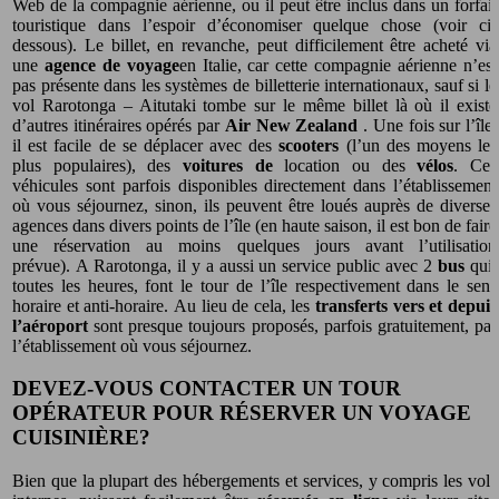
Web de la compagnie aérienne, ou il peut être inclus dans un forfait
touristique dans l’espoir d’économiser quelque chose (voir ci-
dessous). Le billet, en revanche, peut difficilement être acheté via
une
agence de voyage
en Italie, car cette compagnie aérienne n’est
pas présente dans les systèmes de billetterie internationaux, sauf si le
vol Rarotonga – Aitutaki tombe sur le même billet là où il existe
d’autres itinéraires opérés par
Air New Zealand
. Une fois sur l’île,
il est facile de se déplacer avec des
scooters
(l’un des moyens les
plus populaires), des
voitures de
location ou des
vélos
. Ces
véhicules sont parfois disponibles directement dans l’établissement
où vous séjournez, sinon, ils peuvent être loués auprès de diverses
agences dans divers points de l’île (en haute saison, il est bon de faire
une réservation au moins quelques jours avant l’utilisation
prévue). A Rarotonga, il y a aussi un service public avec 2
bus
qui,
toutes les heures, font le tour de l’île respectivement dans le sens
horaire et anti-horaire. Au lieu de cela, les
transferts vers et depuis
l’aéroport
sont presque toujours proposés, parfois gratuitement, par
l’établissement où vous séjournez.
DEVEZ-VOUS CONTACTER UN TOUR
OPÉRATEUR POUR RÉSERVER UN VOYAGE
CUISINIÈRE?
Bien que la plupart des hébergements et services, y compris les vols