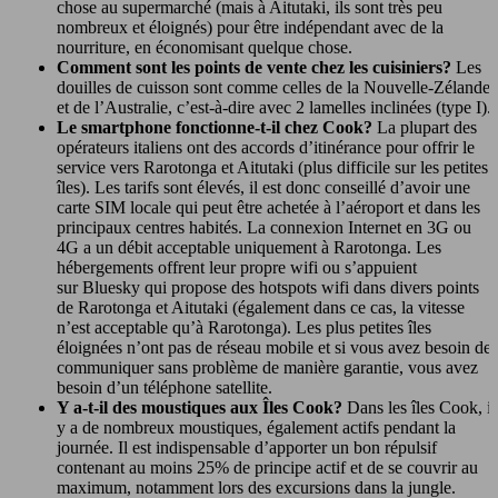
chose au supermarché (mais à Aitutaki, ils sont très peu
nombreux et éloignés) pour être indépendant avec de la
nourriture, en économisant quelque chose.
Comment sont les points de vente chez les cuisiniers?
Les
douilles de cuisson sont comme celles de la Nouvelle-Zélande
et de l’Australie, c’est-à-dire avec 2 lamelles inclinées (type I).
Le smartphone fonctionne-t-il chez Cook?
La plupart des
opérateurs italiens ont des accords d’itinérance pour offrir le
service vers Rarotonga et Aitutaki (plus difficile sur les petites
îles). Les tarifs sont élevés, il est donc conseillé d’avoir une
carte SIM locale qui peut être achetée à l’aéroport et dans les
principaux centres habités. La connexion Internet en 3G ou
4G a un débit acceptable uniquement à Rarotonga. Les
hébergements offrent leur propre wifi ou s’appuient
sur Bluesky qui propose des hotspots wifi dans divers points
de Rarotonga et Aitutaki (également dans ce cas, la vitesse
n’est acceptable qu’à Rarotonga). Les plus petites îles
éloignées n’ont pas de réseau mobile et si vous avez besoin de
communiquer sans problème de manière garantie, vous avez
besoin d’un téléphone satellite.
Y a-t-il des moustiques aux Îles Cook?
Dans les îles Cook, il
y a de nombreux moustiques, également actifs pendant la
journée. Il est indispensable d’apporter un bon répulsif
contenant au moins 25% de principe actif et de se couvrir au
maximum, notamment lors des excursions dans la jungle.