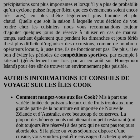
précipitations sont plus importantes et lorsqu’il y a plus de probabilité
qu’un cyclone puisse frapper (bien que ces événements soient encore
très rares), en plus d’être légèrement plus humide et plus
chaud. Quelle que soit la saison à laquelle vous décidez de vous
rendre chez les cuisiniers, nous vous recommandons toujours
d’ajouter quelques jours de réserve à utiliser en cas de mauvais
temps, sachant également que pendant les dimanches et jours fériés,
il est plus difficile d’organiser des excursions, comme de nombreux
opérateurs locaux, à juste titre, ils ne fonctionnent pas. De plus, il est
bon d’éviter les périodes de
compétitions sportives
, par exemple le
kitesurf (généralement une fois par an en août sur Honeymoon
Island) pour être sûr de trouver un environnement plus paisible.
AUTRES INFORMATIONS ET CONSEILS DE
VOYAGE SUR LES ÎLES COOK
Comment mangez-vous aux îles Cook?
Mis à part une
variété limitée de poissons locaux et de fruits tropicaux, une
grande partie de la nourriture est importée de Nouvelle-
Zélande et d’Australie, avec beaucoup de conserves. La
plupart des hébergements ont attenant un petit restaurant (qui
doit toujours être réservé) à des prix qui ne sont pas toujours
abordables. Si la pièce où vous séjournez dispose d’une
cuisine, vous voudrez peut-être envisager d’acheter quelque