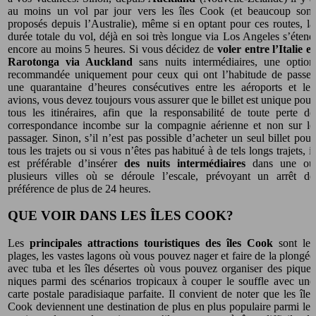
au moins un vol par jour vers les îles Cook (et beaucoup sont
proposés depuis l’Australie), même si en optant pour ces routes, la
durée totale du vol, déjà en soi très longue via Los Angeles s’étend
encore au moins 5 heures. Si vous décidez de
voler entre l’Italie et
Rarotonga via Auckland
sans nuits intermédiaires, une option
recommandée uniquement pour ceux qui ont l’habitude de passer
une quarantaine d’heures consécutives entre les aéroports et les
avions, vous devez toujours vous assurer que le billet est unique pour
tous les itinéraires, afin que la responsabilité de toute perte de
correspondance incombe sur la compagnie aérienne et non sur le
passager. Sinon, s’il n’est pas possible d’acheter un seul billet pour
tous les trajets ou si vous n’êtes pas habitué à de tels longs trajets, il
est préférable d’insérer
des nuits intermédiaires
dans une ou
plusieurs villes où se déroule l’escale, prévoyant un arrêt de
préférence de plus de 24 heures.
QUE VOIR DANS LES ÎLES COOK?
Les
principales attractions touristiques des îles Cook
sont les
plages, les vastes lagons où vous pouvez nager et faire de la plongée
avec tuba et les îles désertes où vous pouvez organiser des pique-
niques parmi des scénarios tropicaux à couper le souffle avec une
carte postale paradisiaque parfaite. Il convient de noter que les îles
Cook deviennent une destination de plus en plus populaire parmi les