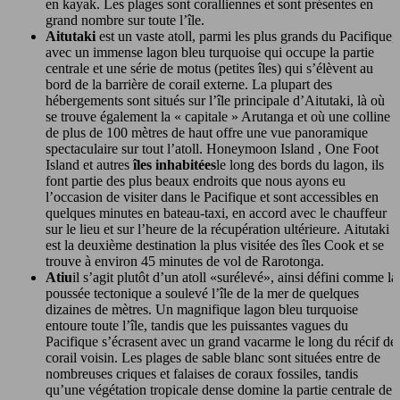
en kayak. Les plages sont coralliennes et sont présentes en
grand nombre sur toute l’île.
Aitutaki
est un vaste atoll, parmi les plus grands du Pacifique,
avec un immense lagon bleu turquoise qui occupe la partie
centrale et une série de motus (petites îles) qui s’élèvent au
bord de la barrière de corail externe. La plupart des
hébergements sont situés sur l’île principale d’Aitutaki, là où
se trouve également la « capitale » Arutanga et où une colline
de plus de 100 mètres de haut offre une vue panoramique
spectaculaire sur tout l’atoll. Honeymoon Island , One Foot
Island et autres
îles inhabitées
le long des bords du lagon, ils
font partie des plus beaux endroits que nous ayons eu
l’occasion de visiter dans le Pacifique et sont accessibles en
quelques minutes en bateau-taxi, en accord avec le chauffeur
sur le lieu et sur l’heure de la récupération ultérieure. Aitutaki
est la deuxième destination la plus visitée des îles Cook et se
trouve à environ 45 minutes de vol de Rarotonga.
Atiu
il s’agit plutôt d’un atoll «surélevé», ainsi défini comme la
poussée tectonique a soulevé l’île de la mer de quelques
dizaines de mètres. Un magnifique lagon bleu turquoise
entoure toute l’île, tandis que les puissantes vagues du
Pacifique s’écrasent avec un grand vacarme le long du récif de
corail voisin. Les plages de sable blanc sont situées entre de
nombreuses criques et falaises de coraux fossiles, tandis
qu’une végétation tropicale dense domine la partie centrale de