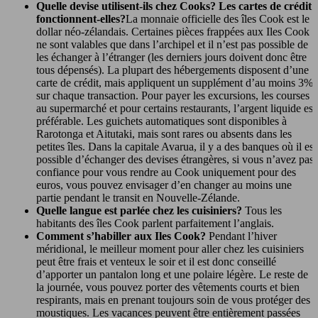
Quelle devise utilisent-ils chez Cooks? Les cartes de crédit
fonctionnent-elles?
La monnaie officielle des îles Cook est le
dollar néo-zélandais. Certaines pièces frappées aux Iles Cook
ne sont valables que dans l’archipel et il n’est pas possible de
les échanger à l’étranger (les derniers jours doivent donc être
tous dépensés). La plupart des hébergements disposent d’une
carte de crédit, mais appliquent un supplément d’au moins 3%
sur chaque transaction. Pour payer les excursions, les courses
au supermarché et pour certains restaurants, l’argent liquide est
préférable. Les guichets automatiques sont disponibles à
Rarotonga et Aitutaki, mais sont rares ou absents dans les
petites îles. Dans la capitale Avarua, il y a des banques où il est
possible d’échanger des devises étrangères, si vous n’avez pas
confiance pour vous rendre au Cook uniquement pour des
euros, vous pouvez envisager d’en changer au moins une
partie pendant le transit en Nouvelle-Zélande.
Quelle langue est parlée chez les cuisiniers?
Tous les
habitants des îles Cook parlent parfaitement l’anglais.
Comment s’habiller aux Iles Cook?
Pendant l’hiver
méridional, le meilleur moment pour aller chez les cuisiniers
peut être frais et venteux le soir et il est donc conseillé
d’apporter un pantalon long et une polaire légère. Le reste de
la journée, vous pouvez porter des vêtements courts et bien
respirants, mais en prenant toujours soin de vous protéger des
moustiques. Les vacances peuvent être entièrement passées