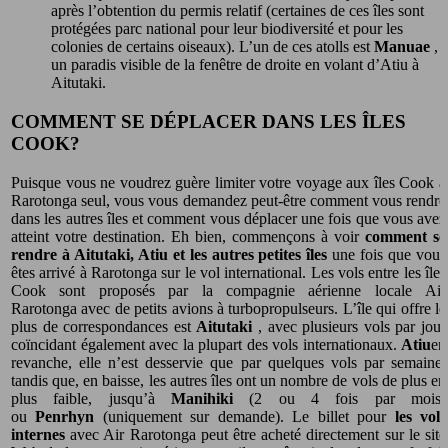
après l’obtention du permis relatif (certaines de ces îles sont
protégées parc national pour leur biodiversité et pour les
colonies de certains oiseaux). L’un de ces atolls est
Manuae
,
un paradis visible de la fenêtre de droite en volant d’Atiu à
Aitutaki.
COMMENT SE DÉPLACER DANS LES ÎLES
COOK?
Puisque vous ne voudrez guère limiter votre voyage aux îles Cook à
Rarotonga seul, vous vous demandez peut-être comment vous rendre
dans les autres îles et comment vous déplacer une fois que vous avez
atteint votre destination. Eh bien, commençons à voir
comment se
rendre à Aitutaki, Atiu et les autres petites îles
une fois que vous
êtes arrivé à Rarotonga sur le vol international. Les vols entre les îles
Cook sont proposés par la compagnie aérienne locale Air
Rarotonga avec de petits avions à turbopropulseurs. L’île qui offre le
plus de correspondances est
Aitutaki
, avec plusieurs vols par jour
coïncidant également avec la plupart des vols internationaux.
Atiu
en
revanche, elle n’est desservie que par quelques vols par semaine,
tandis que, en baisse, les autres îles ont un nombre de vols de plus en
plus faible, jusqu’à
Manihiki
(2 ou 4 fois par mois)
ou
Penrhyn
(uniquement sur demande). Le billet pour
les vols
internes
avec Air Rarotonga peut être acheté directement sur le site