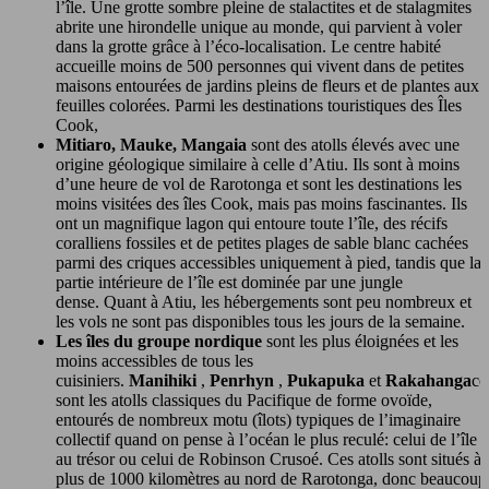
l’île. Une grotte sombre pleine de stalactites et de stalagmites
abrite une hirondelle unique au monde, qui parvient à voler
dans la grotte grâce à l’éco-localisation. Le centre habité
accueille moins de 500 personnes qui vivent dans de petites
maisons entourées de jardins pleins de fleurs et de plantes aux
feuilles colorées. Parmi les destinations touristiques des Îles
Cook,
Mitiaro, Mauke, Mangaia
sont des atolls élevés avec une
origine géologique similaire à celle d’Atiu. Ils sont à moins
d’une heure de vol de Rarotonga et sont les destinations les
moins visitées des îles Cook, mais pas moins fascinantes. Ils
ont un magnifique lagon qui entoure toute l’île, des récifs
coralliens fossiles et de petites plages de sable blanc cachées
parmi des criques accessibles uniquement à pied, tandis que la
partie intérieure de l’île est dominée par une jungle
dense. Quant à Atiu, les hébergements sont peu nombreux et
les vols ne sont pas disponibles tous les jours de la semaine.
Les îles du groupe nordique
sont les plus éloignées et les
moins accessibles de tous les
cuisiniers.
Manihiki
,
Penrhyn
,
Pukapuka
et
Rakahanga
ce
sont les atolls classiques du Pacifique de forme ovoïde,
entourés de nombreux motu (îlots) typiques de l’imaginaire
collectif quand on pense à l’océan le plus reculé: celui de l’île
au trésor ou celui de Robinson Crusoé. Ces atolls sont situés à
plus de 1000 kilomètres au nord de Rarotonga, donc beaucoup