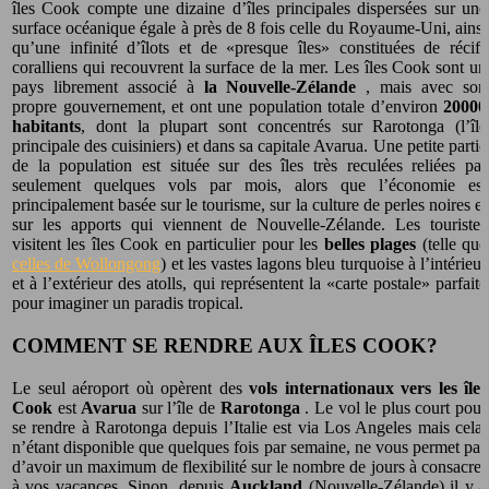
îles Cook compte une dizaine d’îles principales dispersées sur une
surface océanique égale à près de 8 fois celle du Royaume-Uni, ainsi
qu’une infinité d’îlots et de «presque îles» constituées de récifs
coralliens qui recouvrent la surface de la mer. Les îles Cook sont un
pays librement associé à
la Nouvelle-Zélande
, mais avec son
propre gouvernement, et ont une population totale d’environ
20000
habitants
, dont la plupart sont concentrés sur Rarotonga (l’île
principale des cuisiniers) et dans sa capitale Avarua. Une petite partie
de la population est située sur des îles très reculées reliées par
seulement quelques vols par mois, alors que l’économie est
principalement basée sur le tourisme, sur la culture de perles noires et
sur les apports qui viennent de Nouvelle-Zélande. Les touristes
visitent les îles Cook en particulier pour les
belles plages
(telle que
celles de Wollongong
) et les vastes lagons bleu turquoise à l’intérieur
et à l’extérieur des atolls, qui représentent la «carte postale» parfaite
pour imaginer un paradis tropical.
COMMENT SE RENDRE AUX ÎLES COOK?
Le seul aéroport où opèrent des
vols internationaux vers les îles
Cook
est
Avarua
sur l’île de
Rarotonga
. Le vol le plus court pour
se rendre à Rarotonga depuis l’Italie est via Los Angeles mais cela,
n’étant disponible que quelques fois par semaine, ne vous permet pas
d’avoir un maximum de flexibilité sur le nombre de jours à consacrer
à vos vacances. Sinon, depuis
Auckland
(Nouvelle-Zélande) il y a