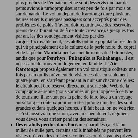
plus proches de l’équateur, et ne sont desservis que par de
petits avions à turbopropulseurs très peu de fois par mois ou
sur demande. Le vol au départ de Rarotonga dure plusieurs
heures et seuls quelques passagers sont acceptés pour des
problèmes de poids (l’avion doit repartir avec des réservoirs
pleins de carburant au-delà de toute croyance). Quelques fois
par an, les îles sont également visitées par des
cargos. Incroyablement, ces atolls ont une population résidente
qui vit principalement de la culture de la perle noire, du coprah
et de la pêche.
Manhiki
peut accueillir moins de 10 touristes,
tandis que pour
Penrhyn
,
Pukapuka
et
Rakahanga
, il est
nécessaire de trouver un logement en famille. L’
Air
Rarotonga
propose également un vol touristique coûteux une
fois par an qu’ils prévoient de visiter ces îles en seulement
quatre jours, en s’arrêtant pendant la nuit sur chacune d’elles:
le circuit peut être réservé directement sur le site Web de la
compagnie aérienne (nous sommes un peu ‘opposé à ce type
de tourisme: il ne vaut pas la peine de faire face à un voyage
aussi long et coûteux pour ne rester qu’une nuit, les îles sont
grandes et dans quelques heures, s’il fait beau, on ne voit rien
– c’est aussi vrai que sinon, avec très peu de vols réguliers,
vous devez vous arrêter pendant des semaines).
Îles et atolls perdus dans l’océan
: éparpillés ça et là au
milieu de nulle part, certains atolls inhabités ne peuvent être
visités qu’avec des croisières coûteuses ou des yachts privés