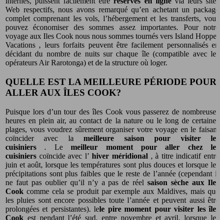
internes, puissent facilement être
réservés en ligne
via leurs sites
Web respectifs, nous avons remarqué qu’en achetant un package
complet comprenant les vols, l’hébergement et les transferts, vous
pouvez économiser des sommes assez importantes. Pour notre
voyage aux Iles Cook nous nous sommes tournés vers Island Hopper
Vacations , leurs forfaits peuvent être facilement personnalisés en
décidant du nombre de nuits sur chaque île (compatible avec les
opérateurs Air Rarotonga) et de la structure où loger.
QUELLE EST LA MEILLEURE PÉRIODE POUR
ALLER AUX ÎLES COOK?
Puisque lors d’un tour des îles Cook vous passerez de nombreuses
heures en plein air, au contact de la nature ou le long de certaines
plages, vous voudrez sûrement organiser votre voyage en le faisant
coïncider avec la
meilleure saison pour visiter les
cuisiniers
. Le
meilleur moment pour aller chez les
cuisiniers
coïncide avec l’
hiver méridional
, à titre indicatif entre
juin et août, lorsque les températures sont plus douces et lorsque les
précipitations sont plus faibles que le reste de l’année (cependant il
ne faut pas oublier qu’il n’y a pas de réel
saison sèche aux Iles
Cook
comme cela se produit par exemple aux Maldives, mais que
les pluies sont encore possibles toute l’année et peuvent aussi être
prolongées et persistantes). le
le pire moment pour visiter les îles
Cook
est pendant l’été sud, entre novembre et avril, lorsque les