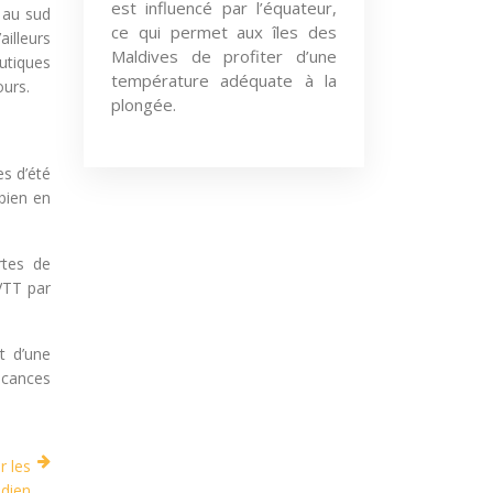
est influencé par l’équateur,
e au sud
ce qui permet aux îles des
illeurs
Maldives de profiter d’une
autiques
température adéquate à la
ours.
plongée.
es d’été
bien en
rtes de
 VTT par
t d’une
vacances
r les
idien