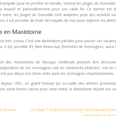
lus tranquille pour en profiter en famille, surtout les plages de Dueodd
beauté et particulièrement pour son sable fin. Ce dernier est d’a
s. En outre, les plages de Dueodde sont adaptées pour des activités n
tion, il est possible de louer des kayaks de mer pour explorer les alent
ne en Macédoine
pas très connu. C’est une destination parfaite pour passer ses vacanc
il est possible d’y faire beaucoup d’activités de montagnes, aussi 
ant des monastères de l’époque médiévale peuvent être découve
 à l’exploration de ses montagnes soit en randonnée pédestre, soit en
eront pas déçus lors d’une visite dans les montagnes macédoniennes.
é depuis 1961, un grand festival qui accueille des artistes provenan
t une autre bonne raison pour venir visiter la Macédoine durant vos 
t services
Le triban 7 s’impose comme un vélo polyvalent pou
aventuriers du quot