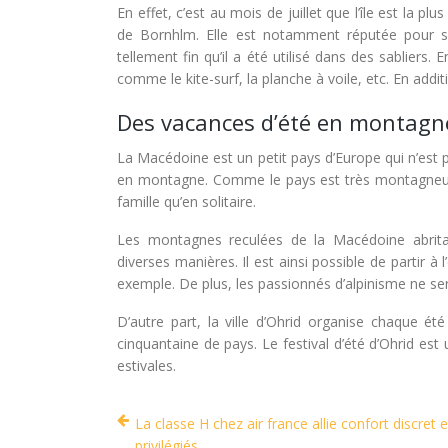
En effet, c’est au mois de juillet que l’île est la p
de Bornhlm. Elle est notamment réputée pour sa 
tellement fin qu’il a été utilisé dans des sablier
comme le kite-surf, la planche à voile, etc. En addi
Des vacances d’été en montag
La Macédoine est un petit pays d’Europe qui n’est 
en montagne. Comme le pays est très montagneux, 
famille qu’en solitaire.
Les montagnes reculées de la Macédoine abrit
diverses manières. Il est ainsi possible de partir
exemple. De plus, les passionnés d’alpinisme ne s
D’autre part, la ville d’Ohrid organise chaque ét
cinquantaine de pays. Le festival d’été d’Ohrid es
estivales.
La classe H chez air france allie confort discret e
privilégiés