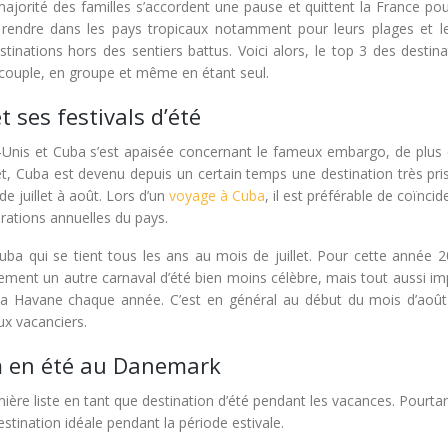
 majorité des familles s’accordent une pause et quittent la France pou
e rendre dans les pays tropicaux notamment pour leurs plages et le 
stinations hors des sentiers battus.
Voici alors, le top 3 des destin
en couple, en groupe et même en étant seul.
t ses festivals d’été
-Unis et Cuba s’est apaisée concernant le fameux embargo, de plus 
et, Cuba est devenu depuis un certain temps une destination très pri
e juillet à août. Lors d’un
voyage à Cuba
, il est préférable de coïncid
rations annuelles du pays.
ba qui se tient tous les ans au mois de juillet. Pour cette année 2
galement un autre carnaval d’été bien moins célèbre, mais tout aussi i
 La Havane chaque année. C’est en général au début du mois d’août
x vacanciers.
lm en été au Danemark
ière liste en tant que destination d’été pendant les vacances. Pourta
destination idéale pendant la période estivale.