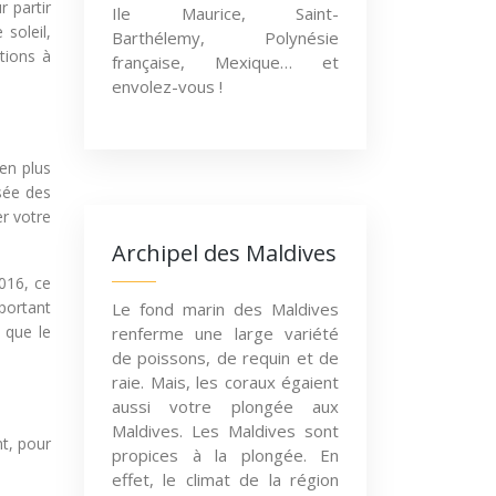
r partir
Ile Maurice, Saint-
soleil,
Barthélemy, Polynésie
ations à
française, Mexique… et
envolez-vous !
en plus
sée des
er votre
Archipel des Maldives
016, ce
mportant
Le fond marin des Maldives
 que le
renferme une large variété
de poissons, de requin et de
raie. Mais, les coraux égaient
aussi votre plongée aux
Maldives. Les Maldives sont
nt, pour
propices à la plongée. En
effet, le climat de la région