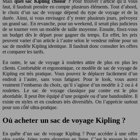
Mais
quel sac Kipling choisir ?
Pour trouver l’article qu’il vous
faut, il faudrait prendre en compte plusieurs éléments. Tout d’abord,
le choix d’un sac de voyage dépend du type de voyage et de la
durée. Ainsi, si vous envisagez d’y rester plusieurs jours, prévoyez
un grand sac. En revanche, pour un weekend, il serait plus judicieux
de se tourner vers un modèle de taille moyenne. Ensuite, fixez-vous
un budget dès le départ pour gagner du temps. En effet, les prix
peuvent varier d’un article à l’autre selon le vendeur même pour un
sac de modèle Kipling identique. Il faudrait donc consulter les offres
et comparer les tarifs.
En outre, le sac de voyage à roulettes attire de plus en plus les
clients. Confortable et ergonomique, ce modèle de sac de voyage de
Kipling est très pratique. Vous pouvez le déplacer facilement d’un
endroit à l’autre, sans vous fatiguer. Pour le look, vous aurez
vraiment l’embarras du choix, qu’il s’agisse d’un modèle à 2 ou à 4
roulettes. Le sac de voyage classique par contre est le plus
abordable. Il peut être équipé d’une poignée ou d’une bandoulière. Il
existe en styles et en couleurs très diversifiés. On l’apprécie surtout
pour son côté ultra-pratique.
Où acheter un sac de voyage Kipling ?
En quête d’un sac de voyage Kipling ? Pour accéder à une offre
plus variée, faites votre shopping en ligne. C’est le moyen le plus