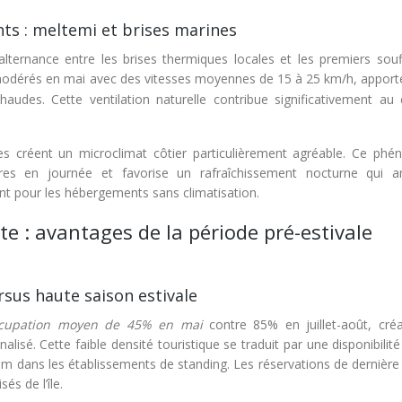
nts : meltemi et brises marines
alternance entre les brises thermiques locales et les premiers souf
 modérés en mai avec des vitesses moyennes de 15 à 25 km/h, apport
haudes. Cette ventilation naturelle contribue significativement au 
nes créent un microclimat côtier particulièrement agréable. Ce ph
res en journée et favorise un rafraîchissement nocturne qui a
t pour les hébergements sans climatisation.
te : avantages de la période pré-estivale
rsus haute saison estivale
ccupation moyen de 45% en mai
contre 85% en juillet-août, cré
isé. Cette faible densité touristique se traduit par une disponibilit
m dans les établissements de standing. Les réservations de dernière
és de l’île.