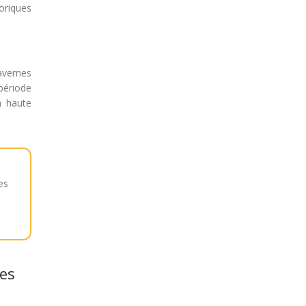
oriques
avernes
période
n haute
es
nes