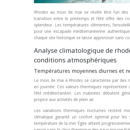
Rhodes au mois de mai se révèle être l’un des 
transition entre le printemps et l’été offre des 
splendeur. Les températures clémentes, l’ensoleill
pour une escapade méditerranéenne authentique. 
chaque site historique se laisse apprivoiser sans co
Analyse climatologique de rhode
conditions atmosphériques
Températures moyennes diurnes et no
Le mois de mai à Rhodes se caractérise par des
en journée. Ces valeurs thermiques représentent u
l’été méditerranéen. Les matinées débutent gén
propice aux activités de plein air.
Les variations thermiques nocturnes restent mo
climatique garantit un confort optimal pour les so
température de la mer Égée atteint progressivemen
saison sans le choc thermique des eaux encore fraîc