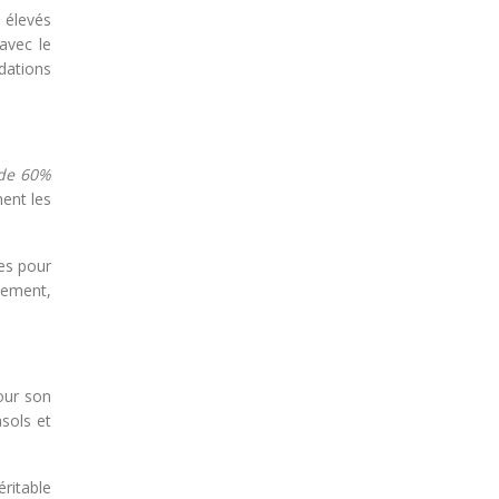
 élevés
avec le
dations
 de 60%
ment les
les pour
uement,
our son
asols et
ritable