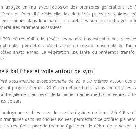
son apogée en mai avec l’éclosion des premières générations de
îches et l’humidité résiduelle des dernières pluies printanières cr
s endémiques dans leur habitat naturel. Les sentiers ombragés off
mpératures rarement excessives.
à 798 mètres d’altitude, révèle ses panoramas exceptionnels sans les
é optimales permettent d’embrasser du regard l’ensemble de l’arch
 côtes anatoliennes. La végétation luxuriante du printemps transfo
ure.
 à kallithea et voile autour de symi
bilité sous-marine exceptionnelle de 25 à 30 mètres
autour des s
teignant progressivement 20°C, permet des immersions confortables a
ond également au réveil de la faune marine méditerranéenne, offr
ncs de sars.
éorologiques stables avec des vents réguliers de force 2 à 4 Beaufo
es tranquilles dans les criques isolées, permettant de profiter pleine
 estivales. Cette période marque également le début de la saison p