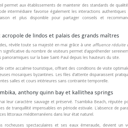
ueil permet aux établissements de maintenir des standards de qualité
iode intermédiaire favorise également les interactions authentiques 
 saison et plus disponible pour partager conseils et recomman
 : acropole de lindos et palais des grands maîtres
des, révèle toute sa majesté en mai grâce à une
affluence réduite
on significative du nombre de visiteurs permet d’appréhender sereine
s panoramiques sur la baie Saint-Paul depuis les hauteurs du site.
e cette accalmie touristique, offrant des conditions de visite optima
euses mosaïques byzantines. Les files d’attente disparaissent pratiq
tes salles et cours intérieures sans contrainte temporelle.
ambika, anthony quinn bay et kallithea springs
mai leur caractère sauvage et préservé. Tsambika Beach, réputée p
ces de tranquillité impensables en période estivale. L’absence de par
ces littoraux méditerranéens dans leur état naturel.
s rocheuses spectaculaires et ses eaux émeraude, devient un vé