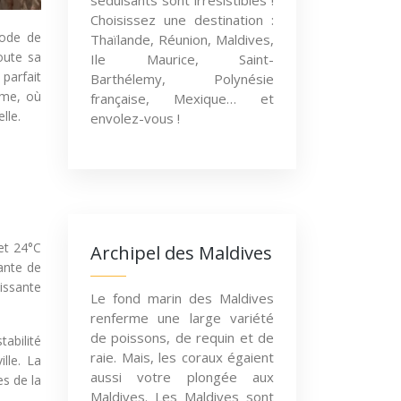
séduisants sont irrésistibles !
Choisissez une destination :
iode de
Thaïlande, Réunion, Maldives,
oute sa
Ile Maurice, Saint-
 parfait
Barthélemy, Polynésie
ime, où
française, Mexique… et
lle.
envolez-vous !
 et 24°C
Archipel des Maldives
ante de
issante
Le fond marin des Maldives
renferme une large variété
de poissons, de requin et de
abilité
raie. Mais, les coraux égaient
lle. La
aussi votre plongée aux
s de la
Maldives. Les Maldives sont