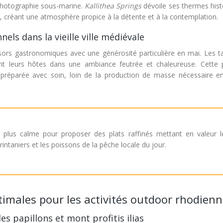
 photographie sous-marine.
Kallithea Springs
dévoile ses thermes hist
le, créant une atmosphère propice à la détente et à la contemplation.
nels dans la vieille ville médiévale
résors gastronomiques avec une générosité particulière en mai. Les t
ent leurs hôtes dans une ambiance feutrée et chaleureuse. Cette 
e
préparée avec soin, loin de la production de masse nécessaire e
e plus calme pour proposer des plats raffinés mettant en valeur l
ntaniers et les poissons de la pêche locale du jour.
imales pour les activités outdoor rhodien
s papillons et mont profitis ilias