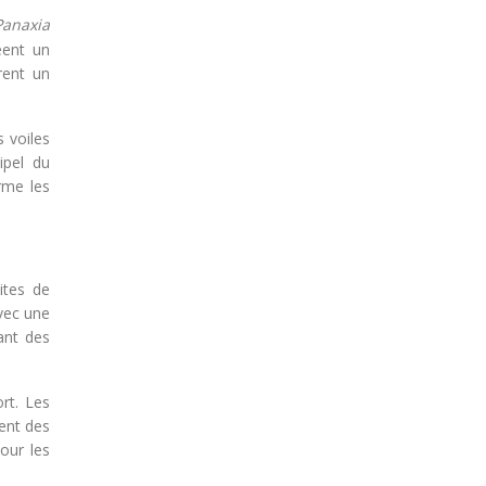
Panaxia
éent un
rent un
 voiles
ipel du
rme les
ites de
vec une
ant des
rt. Les
ment des
our les