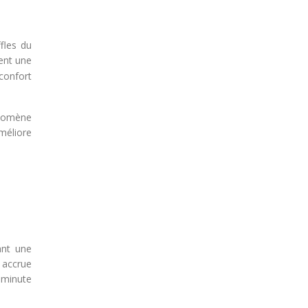
fles du
ent une
confort
énomène
méliore
ant une
é accrue
 minute