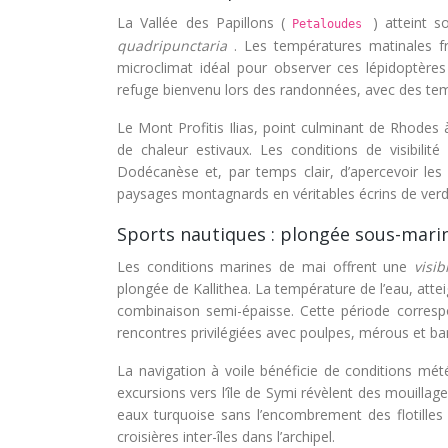
La Vallée des Papillons (
) atteint 
Petaloudes
quadripunctaria
. Les températures matinales fra
microclimat idéal pour observer ces lépidoptère
refuge bienvenu lors des randonnées, avec des te
Le Mont Profitis Ilias, point culminant de Rhodes 
de chaleur estivaux. Les conditions de visibilit
Dodécanèse et, par temps clair, d’apercevoir les
paysages montagnards en véritables écrins de verd
Sports nautiques : plongée sous-marine
Les conditions marines de mai offrent une
visi
plongée de Kallithea. La température de l’eau, at
combinaison semi-épaisse. Cette période corresp
rencontres privilégiées avec poulpes, mérous et ba
La navigation à voile bénéficie de conditions mét
excursions vers l’île de Symi révèlent des mouillag
eaux turquoise sans l’encombrement des flotilles
croisières inter-îles dans l’archipel.