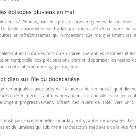
des épisodes pluvieux en mai
e pluvieuse à Rhodes, avec des précipitations moyennes de seulement 
tte faible pluviométrie se traduit par
moins de deux jours de p
tes et rafraîchissantes qui n’impactent que marginalement les ac
alement en fin d’après-midi ou en soirée, libérant les matinées et le
rtition temporelle des précipitations permet d’optimiser les visites d
 sans contrainte météorologique majeure.
otidien sur l’île du dodécanèse
aux remarquables avec près de 14 heures de luminosité quotidienne
modéré de 6
, nécessitant des précautions raisonnables sans les cont
allongent progressivement, offrant des levers de soleil vers 6h15
actéristiques exceptionnelles pour la photographie de paysages. Les
s et de lumières qui subliment l’architecture médiévale de la ville fort
e.