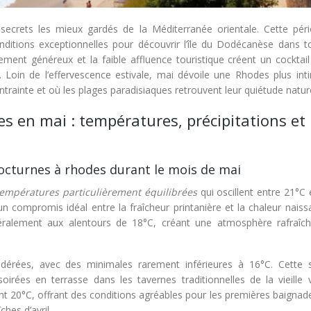
secrets les mieux gardés de la Méditerranée orientale. Cette pér
conditions exceptionnelles pour découvrir l’île du Dodécanèse dans t
ement généreux et la faible affluence touristique créent un cocktail
Loin de l’effervescence estivale, mai dévoile une Rhodes plus int
ntrainte et où les plages paradisiaques retrouvent leur quiétude nature
s en mai : températures, précipitations et
cturnes à rhodes durant le mois de mai
températures particulièrement équilibrées
qui oscillent entre 21°C
n compromis idéal entre la fraîcheur printanière et la chaleur naiss
éralement aux alentours de 18°C, créant une atmosphère rafraîch
dérées, avec des minimales rarement inférieures à 16°C. Cette st
irées en terrasse dans les tavernes traditionnelles de la vieille vi
t 20°C, offrant des conditions agréables pour les premières baignade
hes d’avril.