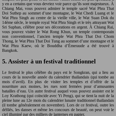
y en a certains que vous devriez voir parce qu’ils sont majestueux. À
Chiang Mai, vous pouvez admirer le temple sacré Wat Phra That
Doi Suthep au sommet d’une montagne, le Wat Chedi Luang et le
Wat Phra Singh au centre de la vieille ville, le Wat Suan Dok du
14ème siècle, le temple royal Wat Phra Singh et le très attrayant Wat
Sri Suphan, célèbre pour ses décorations en argent. À Chiang Rai,
vous pouvez visiter le Wat Rong Khun, un temple contemporain
non conventionnel, l’ancien temple Wat Phra That Doi Chom
Thong, le Wat Phra That Doi Tung au sommet d’une montagne et le
Wat Phra Kaew, où le Bouddha d’Émeraude a été trouvé à
Bangkok.
5. Assister à un festival traditionnel
Le festival le plus célèbre du pays est le Songkran, qui a lieu au
cours de la nouvelle année du calendrier thaïlandais (qui tombe au
mois d’avril). En plus de visiter les temples et d’offrir de la
nourriture aux moines, les rues sont fermées pour d’amusantes
batailles d’eau. Un autre festival auquel vous pouvez assister est le
Loy Krathong (qui coïncide avec Yi Peng), qui se tient la nuit de la
pleine lune au 12e mois du calendrier lunaire traditionnel thaïlandais
(il tombe généralement en novembre). Lors de ce festival, outre les
défilés, les danses et même les concours de beauté, on peut voir le
ciel illuminé par des milliers de lanternes en papier.