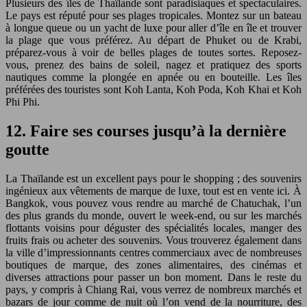
Plusieurs des îles de Thaïlande sont paradisiaques et spectaculaires.
Le pays est réputé pour ses plages tropicales. Montez sur un bateau
à longue queue ou un yacht de luxe pour aller d’île en île et trouver
la plage que vous préférez. Au départ de Phuket ou de Krabi,
préparez-vous à voir de belles plages de toutes sortes. Reposez-
vous, prenez des bains de soleil, nagez et pratiquez des sports
nautiques comme la plongée en apnée ou en bouteille. Les îles
préférées des touristes sont Koh Lanta, Koh Poda, Koh Khai et Koh
Phi Phi.
12. Faire ses courses jusqu’à la dernière
goutte
La Thaïlande est un excellent pays pour le shopping ; des souvenirs
ingénieux aux vêtements de marque de luxe, tout est en vente ici. À
Bangkok, vous pouvez vous rendre au marché de Chatuchak, l’un
des plus grands du monde, ouvert le week-end, ou sur les marchés
flottants voisins pour déguster des spécialités locales, manger des
fruits frais ou acheter des souvenirs. Vous trouverez également dans
la ville d’impressionnants centres commerciaux avec de nombreuses
boutiques de marque, des zones alimentaires, des cinémas et
diverses attractions pour passer un bon moment. Dans le reste du
pays, y compris à Chiang Rai, vous verrez de nombreux marchés et
bazars de jour comme de nuit où l’on vend de la nourriture, des