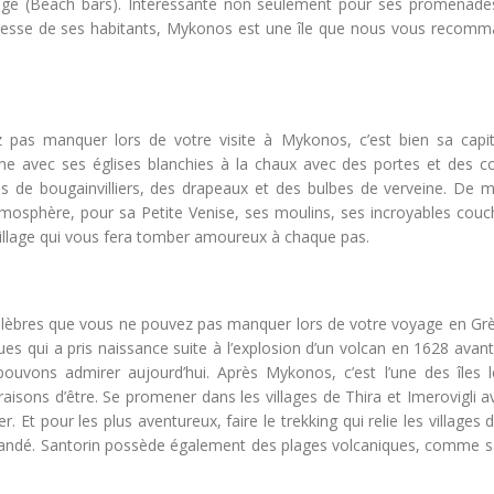
ge (Beach bars). Intéressante non seulement pour ses promenade
illesse de ses habitants, Mykonos est une île que nous vous recom
 pas manquer lors de votre visite à Mykonos, c’est bien sa capit
e avec ses églises blanchies à la chaux avec des portes et des c
es de bougainvilliers, des drapeaux et des bulbes de verveine. De m
osphère, pour sa Petite Venise, ses moulins, ses incroyables couc
 village qui vous fera tomber amoureux à chaque pas.
célèbres que vous ne pouvez pas manquer lors de votre voyage en Grèc
ques qui a pris naissance suite à l’explosion d’un volcan en 1628 avant
 pouvons admirer aujourd’hui. Après Mykonos, c’est l’une des îles l
aisons d’être. Se promener dans les villages de Thira et Imerovigli 
 Et pour les plus aventureux, faire le trekking qui relie les villages 
commandé. Santorin possède également des plages volcaniques, comme s