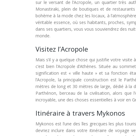
sur le versant de l’Acropole, un quartier très au
Monastiraki, plein de boutiques et de restaurants 
bohème à la mode chez les locaux, à l’atmosphère 
véritable essence, où ses habitants, proches, sy
dans ses quartiers, vous vous souviendrez des nuits 
monde.
Visitez l’Acropole
Mais s’il y a quelque chose qui justifie votre vis
c’est bien l’Acropole d’Athènes. Située au sommet 
signification est « ville haute » et sa fonction ét
l’Acropole, la principale construction est le Pa
mètres de long et 30 mètres de large, dédié à la 
Parthénon, berceau de la civilisation, alors que
incroyable, une des choses essentielles à voir en G
Itinéraire à travers Mykonos
Mykonos est l’une des îles grecques les plus touri
devriez inclure dans votre itinéraire de voyage v