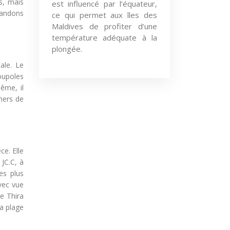
s, mais
est influencé par l’équateur,
mandons
ce qui permet aux îles des
Maldives de profiter d’une
température adéquate à la
plongée.
ale. Le
oupoles
ême, il
hers de
e. Elle
 JC.C, à
es plus
avec vue
de Thira
a plage