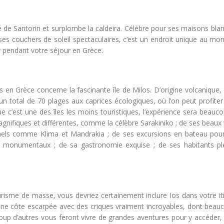
 de Santorin et surplombe la caldeira. Célèbre pour ses maisons blan
ses couchers de soleil spectaculaires, c’est un endroit unique au mo
r pendant votre séjour en Grèce.
es en Grèce concerne la fascinante île de Milos. D’origine volcanique, 
c un total de 70 plages aux caprices écologiques, où l’on peut profite
ue c’est une des îles les moins touristiques, l’expérience sera beauc
gnifiques et différentes, comme la célèbre Sarakiniko ; de ses beaux 
els comme Klima et Mandrakia ; de ses excursions en bateau pour 
rs monumentaux ; de sa gastronomie exquise ; de ses habitants pl
urisme de masse, vous devriez certainement inclure Ios dans votre it
e une côte escarpée avec des criques vraiment incroyables, dont beau
up d’autres vous feront vivre de grandes aventures pour y accéder, 