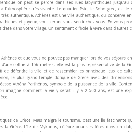
thentique on peut se perdre dans ses rues labyrinthiques jusqu’au q
à l’atmosphère très vivante. Le quartier Psiri, le Soho grec, est le 
très authentique. Athènes est une ville authentique, qui conserve en
mpathiques et joyeux, vous feront vous sentir chez vous. En vous pr
d’été dans votre village. Un sentiment difficile à vivre dans d’autres 
ite à Athènes et que vous ne pouvez pas manquer lors de vos séjours e
d’une colline à 156 mètres, elle est la plus représentative de la Gr
ait de défendre la ville et de rassembler les principaux lieux de cul
rthénon, le plus grand temple dorique de Grèce avec des dimension
déesse Athéna Parthénos, symbole de la puissance de la ville. Contem
 l’on imagine comment la vie y serait il y a 2 500 ans, est une exp
rèce.
stiques de Grèce. Mais malgré le tourisme, c’est une île fascinante 
ers la Grèce. L’île de Mykonos, célèbre pour ses fêtes dans un club