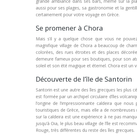
grande ambiance dans ses bars, même sur la pla
aussi pour ses plages, sa gastronomie et la gent
certainement pour votre voyage en Grèce.
Se promener à Chora
Mais s’il y a quelque chose que vous ne pouvez
magnifique village de Chora a beaucoup de charm
colorées, des rues étroites et des places décoré
demeure fameux pour ses boutiques, pour son atm
soleil et son été magique et éternel. Chora est un
Découverte de l’île de Santorin
Santorin est une autre des îles grecques les plus 
est formée par un archipel circulaire d’îles volcani
l’origine de l’impressionnante caldeira que nous
touristiques de Grèce, mais elle a de nombreuses r
sur la caldeira est une expérience à ne pas manquer.
jusqu’à Oia, le plus beau village de l’île est re
Rouge, très différentes du reste des îles grecques.