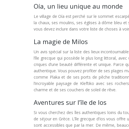
Oía, un lieu unique au monde
Le village de Oía est perché sur le sommet escarpé
la chaux, ses moulins, ses églises à dôme bleu et 
vous devez inclure dans votre liste de choses à voi
La magie de Milos
Un avis spécial sur la liste des lieux incontournabl
l’île grecque qui possède le plus long littoral, ave
criques d’une beauté différente et unique. Parce q
authentique. Vous pouvez profiter de ses plages ma
comme Plaka et de ses ports de pêche traditionn
l’incroyable paysage de Kleftiko avec ses roche
charme et de ses couchers de soleil de rêve.
Aventures sur l’île de Ios
Si vous cherchez des îles authentiques loins du to
de séjour en Grèce. L’île grecque d’Ios vous offr
sont accessibles que par la mer. De même, beauco