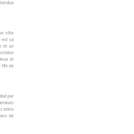
étendue
une côte
e est sa
e et un
 octobre
bleue et
l’île de
ial par
pendues
ez entre
hers de