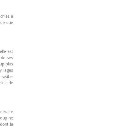
chies à
nde que
elle est
r de ses
oup plus
villages
visiter
eins de
inéraire
coup ne
dont la