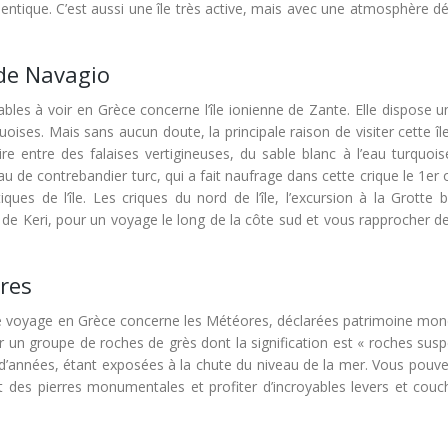
entique. C’est aussi une île très active, mais avec une atmosphère d
 de Navagio
ables à voir en Grèce concerne l’île ionienne de Zante. Elle dispose 
ises. Mais sans aucun doute, la principale raison de visiter cette îl
re entre des falaises vertigineuses, du sable blanc à l’eau turquois
u de contrebandier turc, qui a fait naufrage dans cette crique le 1er
iques de l’île. Les criques du nord de l’île, l’excursion à la Grotte 
 de Keri, pour un voyage le long de la côte sud et vous rapprocher de 
res
e voyage en Grèce concerne les Météores, déclarées patrimoine mond
un groupe de roches de grès dont la signification est « roches sus
ons d’années, étant exposées à la chute du niveau de la mer. Vous pouv
des pierres monumentales et profiter d’incroyables levers et couc