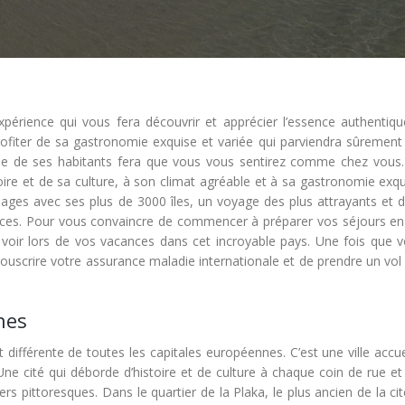
érience qui vous fera découvrir et apprécier l’essence authentiqu
profiter de sa gastronomie exquise et variée qui parviendra sûrement
che de ses habitants fera que vous vous sentirez comme chez vous. 
toire et de sa culture, à son climat agréable et à sa gastronomie exq
lages avec ses plus de 3000 îles, un voyage des plus attrayants et d
nces. Pour vous convaincre de commencer à préparer vos séjours en
à voir lors de vos vacances dans cet incroyable pays. Une fois que v
souscrire votre assurance maladie internationale et de prendre un vol
nes
différente de toutes les capitales européennes. C’est une ville accue
e cité qui déborde d’histoire et de culture à chaque coin de rue et 
s pittoresques. Dans le quartier de la Plaka, le plus ancien de la cit