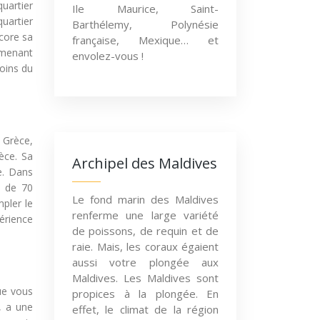
uartier
Ile Maurice, Saint-
quartier
Barthélemy, Polynésie
core sa
française, Mexique… et
omenant
envolez-vous !
coins du
n Grèce,
èce. Sa
Archipel des Maldives
te. Dans
s de 70
Le fond marin des Maldives
pler le
renferme une large variété
érience
de poissons, de requin et de
raie. Mais, les coraux égaient
aussi votre plongée aux
Maldives. Les Maldives sont
que vous
propices à la plongée. En
, a une
effet, le climat de la région