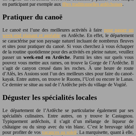
en participant par exemple aux
fêtes traditionnelles ardéchoises
.
Pratiquer du canoë
Le canoë est l’une des meilleures activités à faire
pour passer un
week-end plaisant et agréable
en Ardèche. En effet, le département
se caractérise par son paysage naturel incluant de nombreux fleuves
et sites pour pratiquer du canoë. Si vous cherchez à vous échapper
de la routine quotidienne pour des activités en pleine nature, veuillez
passer un
week-end en Ardèche
. Parmi les sites sur quels vous
pouvez vous mettre aux rames, on trouve la Gorge de l’Ardèche. Il
s’agit de canyon creusé dans les roches. À une heure de route
d’Alès, les Assions sont l’un des meilleurs sites pour faire du canoë-
kayak. Entre autres, on trouve le Ruoms, l’Ucel ou encore le Lanas.
Ce dernier se situe au sud de l’Ardèche près du village de Vogüé.
Déguster les spécialités locales
Le département de l’Ardèche se particularise également par ses
spécialités culinaires. Entre autres, on y trouve le Castagnou.
Typiquement ardéchois, il s’agit d’un mélange de liqueur de
châtaigne ou du sirop avec du vin blanc. C’est le breuvage idéal
pour profiter de vos
vacances au soleil
. La marquisette, quant à elle,