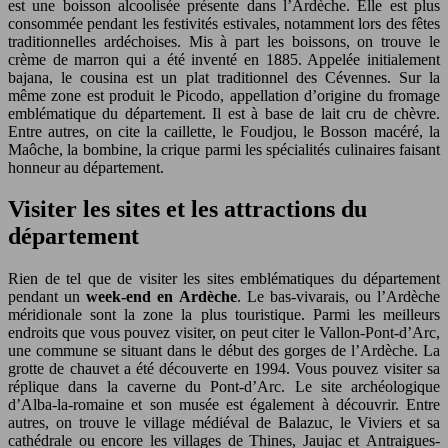
est une boisson alcoolisée présente dans l’Ardèche. Elle est plus
consommée pendant les festivités estivales, notamment lors des fêtes
traditionnelles ardéchoises. Mis à part les boissons, on trouve le
crème de marron qui a été inventé en 1885. Appelée initialement
bajana, le cousina est un plat traditionnel des Cévennes. Sur la
même zone est produit le Picodo, appellation d’origine du fromage
emblématique du département. Il est à base de lait cru de chèvre.
Entre autres, on cite la caillette, le Foudjou, le Bosson macéré, la
Maôche, la bombine, la crique parmi les spécialités culinaires faisant
honneur au département.
Visiter les sites et les attractions du
département
Rien de tel que de visiter les sites emblématiques du département
pendant un
week-end en Ardèche
. Le bas-vivarais, ou l’Ardèche
méridionale sont la zone la plus touristique. Parmi les meilleurs
endroits que vous pouvez visiter, on peut citer le Vallon-Pont-d’Arc,
une commune se situant dans le début des gorges de l’Ardèche. La
grotte de chauvet a été découverte en 1994. Vous pouvez visiter sa
réplique dans la caverne du Pont-d’Arc. Le site archéologique
d’Alba-la-romaine et son musée est également à découvrir. Entre
autres, on trouve le village médiéval de Balazuc, le Viviers et sa
cathédrale ou encore les villages de Thines, Jaujac et Antraigues-