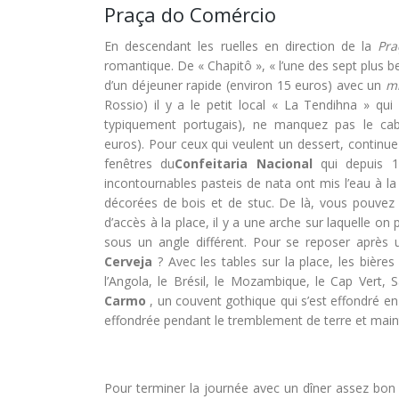
Praça do Comércio
En descendant les ruelles en direction de la
Pra
romantique. De « Chapitô », « l’une des sept plus 
d’un déjeuner rapide (environ 15 euros) avec un
m
Rossio) il y a le petit local « La Tendihna » qu
typiquement portugais), ne manquez pas le cab
euros). Pour ceux qui veulent un dessert, contin
fenêtres du
Confeitaria Nacional
qui depuis 1
incontournables pasteis de nata ont mis l’eau à la
décorées de bois et de stuc. De là, vous pouvez
d’accès à la place, il y a une arche sur laquelle o
sous un angle différent. Pour se reposer après
Cerveja
? Avec les tables sur la place, les biè
l’Angola, le Brésil, le Mozambique, le Cap Vert
Carmo
, un couvent gothique qui s’est effondré en
effondrée pendant le tremblement de terre et main
Pour terminer la journée avec un dîner assez bo