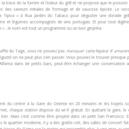
 la trace de la fumée et l’odeur du grill et ne propose que le poisson
avec des saveurs initiales de fromage et de saucisse épicée. Le sec
ca Tipica » à Rua Jardim do Tabaco pour déguster une dorade gril
re et légumes accompagnés de vins portugais. Et pour tout digére
e
« , le nom est tout un programme ou un bon ginjinha.
ouffle du Tage, vous ne pouvez pas
manquer cette
liqueur d’
amaren
 dégusté on ne peut plus s’en passer. Vous pouvez le trouver presque 
’Alfama dans de petits bars, peut-être échanger une conversation a
t du centre à la Gare do Oriente en 20 minutes et les trajets so
rnet, chaque station dispose du wi-fi gratuit. En quittant la gare, l
oin. Mais c’est comme être projeté dans un petit San Francisco. En
s le quartier moderne, il y a des gratte-ciel, des salles de concert fut
nt Vasco da Gama sur la rivière qui ressemble plus à une mer, si ver