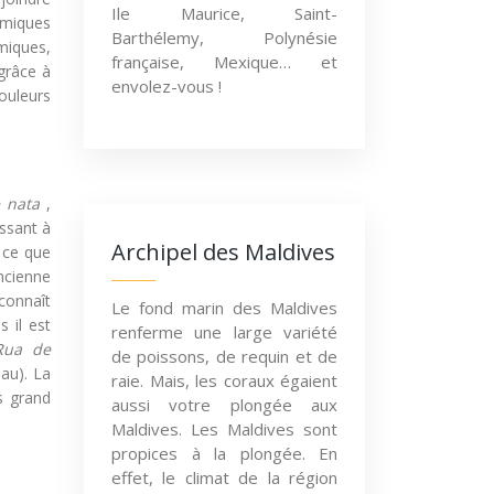
Ile Maurice, Saint-
amiques
Barthélemy, Polynésie
miques,
française, Mexique… et
grâce à
envolez-vous !
couleurs
e nata
,
assant à
Archipel des Maldives
 ce que
ncienne
connaît
Le fond marin des Maldives
s il est
renferme une large variété
Rua de
de poissons, de requin et de
eau). La
raie. Mais, les coraux égaient
as grand
aussi votre plongée aux
Maldives. Les Maldives sont
propices à la plongée. En
effet, le climat de la région