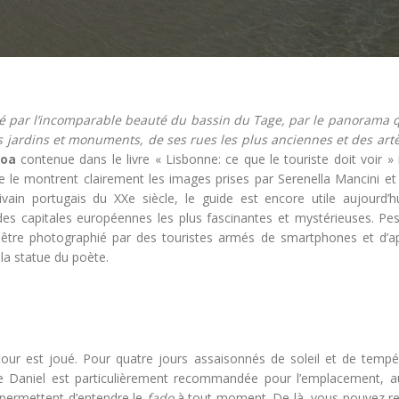
é par l’incomparable beauté du bassin du Tage, par le panorama q
s jardins et monuments, de ses rues les plus anciennes et des artè
soa
contenue dans le livre « Lisbonne: ce que le touriste doit voir »
 le montrent clairement les images prises par Serenella Mancini et 
vain portugais du XXe siècle, le guide est encore utile aujourd’h
des capitales européennes les plus fascinantes et mystérieuses. Pe
 être photographié par des touristes armés de smartphones et d’ap
la statue du poète.
tour est joué. Pour quatre jours assaisonnés de soleil et de tempé
e Daniel est particulièrement recommandée pour l’emplacement, 
s permettent d’entendre le
fado
à tout moment. De là, vous pouvez re