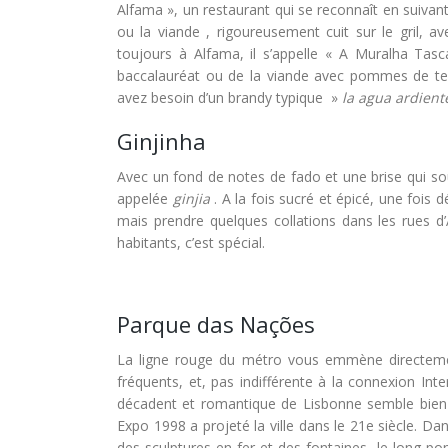
Alfama », un restaurant qui se reconnaît en suivant
ou la viande , rigoureusement cuit sur le gril, 
toujours à Alfama, il s’appelle « A Muralha Tas
baccalauréat ou de la viande avec pommes de ter
avez besoin d’un brandy typique »
la agua ardient
Ginjinha
Avec un fond de notes de fado et une brise qui s
appelée
ginjia
. A la fois sucré et épicé, une fois
mais prendre quelques collations dans les rues d
habitants, c’est spécial.
Parque das Nações
La ligne rouge du métro vous emmène directemen
fréquents, et, pas indifférente à la connexion Inte
décadent et romantique de Lisbonne semble bien l
Expo 1998 a projeté la ville dans le 21e siècle. Dan
des sculptures en fer et des fontaines, le long po