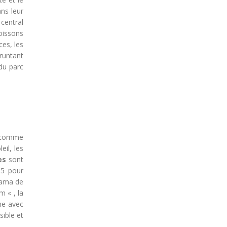
ans leur
central
oissons
ces, les
runtant
du parc
 (comme
il, les
es
sont
15 pour
Gama de
m « , la
me avec
sible et