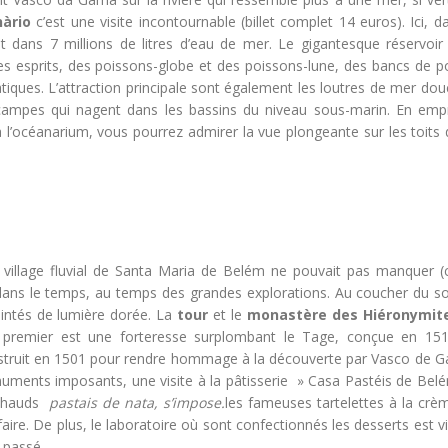
àrio
c’est une visite incontournable (billet complet 14 euros). Ici, d
t dans 7 millions de litres d’eau de mer. Le gigantesque réservoir 
des esprits, des poissons-globe et des poissons-lune, des bancs de p
tiques. L’attraction principale sont également les loutres de mer dou
ocampes qui nagent dans les bassins du niveau sous-marin. En emp
 l’océanarium, vous pourrez admirer la vue plongeante sur les toits 
e village fluvial de Santa Maria de Belém ne pouvait pas manquer
dans le temps, au temps des grandes explorations. Au coucher du sole
eintés de lumière dorée. La
tour
et le
monastère des Hiéronymit
 premier est une forteresse surplombant le Tage, conçue en 15
nstruit en 1501 pour rendre hommage à la découverte par Vasco de 
numents imposants, une visite à la pâtisserie » Casa Pastéis de Belé
t chauds
pastais de nata, s’impose.
les fameuses tartelettes à la crè
faire. De plus, le laboratoire où sont confectionnés les desserts est vi
u passé.