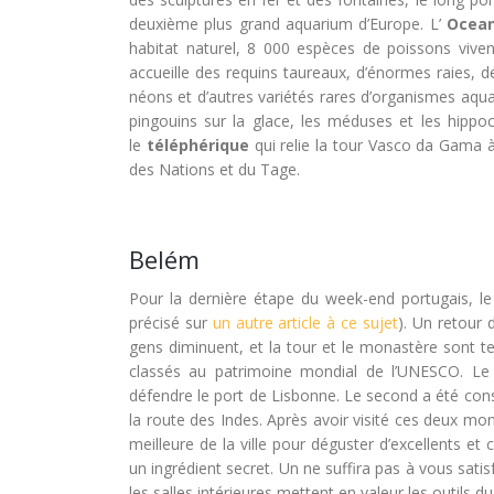
deuxième plus grand aquarium d’Europe. L’
Ocean
habitat naturel, 8 000 espèces de poissons viven
accueille des requins taureaux, d’énormes raies, 
néons et d’autres variétés rares d’organismes aqua
pingouins sur la glace, les méduses et les hipp
le
téléphérique
qui relie la tour Vasco da Gama à
des Nations et du Tage.
Belém
Pour la dernière étape du week-end portugais, l
précisé sur
un autre article à ce sujet
). Un retour 
gens diminuent, et la tour et le monastère sont t
classés au patrimoine mondial de l’UNESCO. Le
défendre le port de Lisbonne. Le second a été co
la route des Indes. Après avoir visité ces deux mo
meilleure de la ville pour déguster d’excellents e
un ingrédient secret. Un ne suffira pas à vous satis
les salles intérieures mettent en valeur les outils d