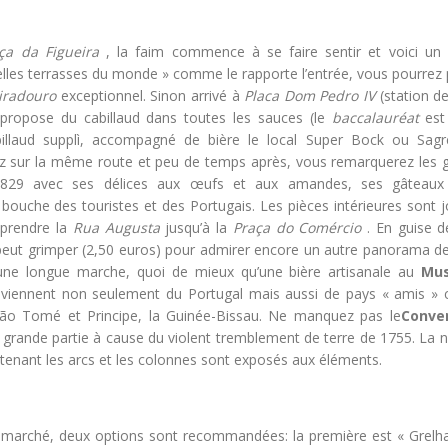
ça da Figueira
, la faim commence à se faire sentir et voici un 
belles terrasses du monde » comme le rapporte l’entrée, vous pourrez 
iradouro
exceptionnel. Sinon arrivé à
Placa Dom Pedro IV
(station d
i propose du cabillaud dans toutes les sauces (le
baccalauréat
est 
illaud supplì, accompagné de bière le local Super Bock ou Sagr
uez sur la même route et peu de temps après, vous remarquerez les 
829 avec ses délices aux œufs et aux amandes, ses gâteaux 
 bouche des touristes et des Portugais. Les pièces intérieures sont 
 prendre la
Rua Augusta
jusqu’à la
Praça do Comércio
. En guise d
n peut grimper (2,50 euros) pour admirer encore un autre panorama de 
 une longue marche, quoi de mieux qu’une bière artisanale au
Mu
res viennent non seulement du Portugal mais aussi de pays « amis 
, São Tomé et Principe, la Guinée-Bissau. Ne manquez pas le
Conve
 grande partie à cause du violent tremblement de terre de 1755. La n
tenant les arcs et les colonnes sont exposés aux éléments.
n marché, deux options sont recommandées: la première est « Grelh