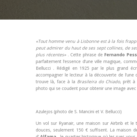
«Tout homme venu à Lisbonne est à la fois frapp
peut admirer du haut de ses sept collines, de se
plus récentes»
. Cette phrase de
Fernando Pes
parfaitement l’essence d’une ville magique, comme
Bellucci . Rédigé en 1925 par le plus grand écri
accompagner le lecteur à la découverte de l’une 
trouve là, face à la
Brasileira do Chiado
, prêt à
photo qui se coudent pour obtenir une image avec 
Azulejos (photo de S. Mancini et V. Bellucci)
Un vol sur Ryanair, une maison sur Airbnb et le 
douces, seulement 150 € suffisent. La maison d
d’
Alfama
, le quartier historique où les rues vou