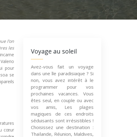
ue l’on
res les
Voyage au soleil
 incarne
Valerio
Avez-vous fait un voyage
ui pour
dans une île paradisiaque ? Si
ssoa se
non, vous avez intérêt à le
pareils
programmer pour vos
prochaines vacances. Vous
êtes seul, en couple ou avec
vos amis, Les plages
magiques de ces endroits
séduisants sont irrésistibles !
ratures
Choisissez une destination :
au cœur
Thaïlande, Réunion, Maldives,
joindre