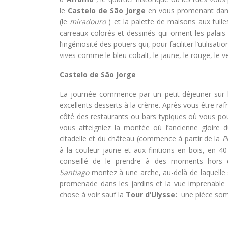
le
Castelo de São Jorge
en vous promenant dans 
(le
miradouro
) et la palette de maisons aux tuile
carreaux colorés et dessinés qui ornent les palais
l’ingéniosité des potiers qui, pour faciliter l’utilis
vives comme le bleu cobalt, le jaune, le rouge, le ve
Castelo de São Jorge
La journée commence par un petit-déjeuner sur 
excellents desserts à la crème. Après vous être ra
côté des restaurants ou bars typiques où vous po
vous atteigniez la montée où l’ancienne gloire 
citadelle et du château (commence à partir de la
P
à la couleur jaune et aux finitions en bois, en 40
conseillé de le prendre à des moments hors d
Santiago
montez à une arche, au-delà de laquelle se 
promenade dans les jardins et la vue imprenable sur
chose à voir sauf la
Tour d’Ulysse:
une pièce somb