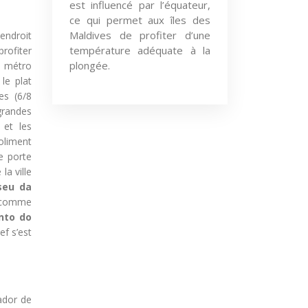
est influencé par l’équateur,
ce qui permet aux îles des
Maldives de profiter d’une
endroit
température adéquate à la
profiter
plongée.
e métro
le plat
es (6/8
grandes
et les
joliment
e porte
la ville
seu da
» comme
nto do
ef s’est
ador de