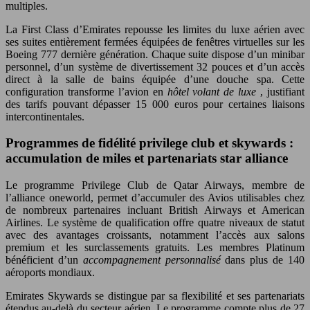
multiples.
La First Class d’Emirates repousse les limites du luxe aérien avec
ses suites entièrement fermées équipées de fenêtres virtuelles sur les
Boeing 777 dernière génération. Chaque suite dispose d’un minibar
personnel, d’un système de divertissement 32 pouces et d’un accès
direct à la salle de bains équipée d’une douche spa. Cette
configuration transforme l’avion en
hôtel volant de luxe
, justifiant
des tarifs pouvant dépasser 15 000 euros pour certaines liaisons
intercontinentales.
Programmes de fidélité privilege club et skywards :
accumulation de miles et partenariats star alliance
Le programme Privilege Club de Qatar Airways, membre de
l’alliance oneworld, permet d’accumuler des Avios utilisables chez
de nombreux partenaires incluant British Airways et American
Airlines. Le système de qualification offre quatre niveaux de statut
avec des avantages croissants, notamment l’accès aux salons
premium et les surclassements gratuits. Les membres Platinum
bénéficient d’un
accompagnement personnalisé
dans plus de 140
aéroports mondiaux.
Emirates Skywards se distingue par sa flexibilité et ses partenariats
étendus au-delà du secteur aérien. Le programme compte plus de 27