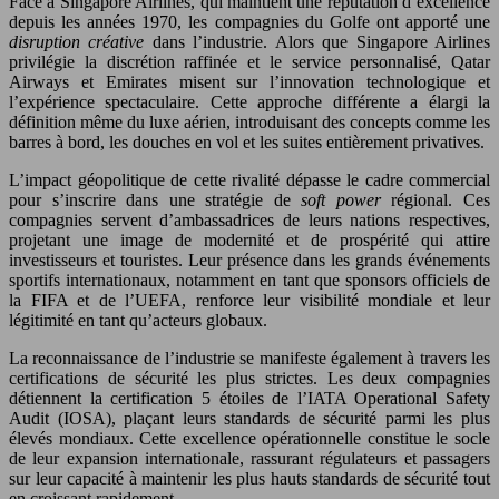
Face à Singapore Airlines, qui maintient une réputation d’excellence
depuis les années 1970, les compagnies du Golfe ont apporté une
disruption créative
dans l’industrie. Alors que Singapore Airlines
privilégie la discrétion raffinée et le service personnalisé, Qatar
Airways et Emirates misent sur l’innovation technologique et
l’expérience spectaculaire. Cette approche différente a élargi la
définition même du luxe aérien, introduisant des concepts comme les
barres à bord, les douches en vol et les suites entièrement privatives.
L’impact géopolitique de cette rivalité dépasse le cadre commercial
pour s’inscrire dans une stratégie de
soft power
régional. Ces
compagnies servent d’ambassadrices de leurs nations respectives,
projetant une image de modernité et de prospérité qui attire
investisseurs et touristes. Leur présence dans les grands événements
sportifs internationaux, notamment en tant que sponsors officiels de
la FIFA et de l’UEFA, renforce leur visibilité mondiale et leur
légitimité en tant qu’acteurs globaux.
La reconnaissance de l’industrie se manifeste également à travers les
certifications de sécurité les plus strictes. Les deux compagnies
détiennent la certification 5 étoiles de l’IATA Operational Safety
Audit (IOSA), plaçant leurs standards de sécurité parmi les plus
élevés mondiaux. Cette excellence opérationnelle constitue le socle
de leur expansion internationale, rassurant régulateurs et passagers
sur leur capacité à maintenir les plus hauts standards de sécurité tout
en croissant rapidement.