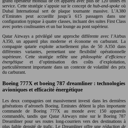
grand opérateur mondial de cet appareil avec plus de 120 unités en
service. Cette stratégie s’appuie sur le concept de
hub-and-spoke
où
Dubaï International sert de plaque tournante massive. L’A380
d’Emirates peut accueillir jusqu’à 615 passagers dans une
configuration typique à quatre classes, incluant des suites First Class
avec portes coulissantes et un bar lounge au pont supérieur.
Qatar Airways a privilégié une approche différente avec l’Airbus
A350, un appareil plus moderne et économe en carburant. La
compagnie qatarie exploite actuellement plus de 50 A350 dans
différentes variantes, permettant une flexibilité opérationnelle
supérieure. Cette stratégie reflète une
philosophie d’efficience
énergétique
et d’optimisation des coûts d’exploitation,
particulièrement importante dans un contexte de volatilité des prix
du carburant.
Boeing 777X et boeing 787 dreamliner : technologies
avioniques et efficacité énergétique
Les deux compagnies ont massivement investi dans les dernières
générations d’aéronefs Boeing. Emirates détient la plus importante
commande de Boeing 777X au monde avec 150 appareils
commandés, tandis que Qatar Airways mise sur le Boeing 787
Dreamliner pour ses routes long-courriers vers des destinations à
plus faible densité de trafic. Le Dreamliner offre une
réduction de