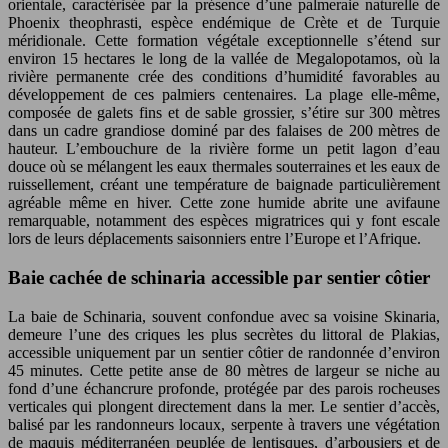
orientale, caractérisée par la présence d’une palmeraie naturelle de
Phoenix theophrasti, espèce endémique de Crète et de Turquie
méridionale. Cette formation végétale exceptionnelle s’étend sur
environ 15 hectares le long de la vallée de Megalopotamos, où la
rivière permanente crée des conditions d’humidité favorables au
développement de ces palmiers centenaires. La plage elle-même,
composée de galets fins et de sable grossier, s’étire sur 300 mètres
dans un cadre grandiose dominé par des falaises de 200 mètres de
hauteur. L’embouchure de la rivière forme un petit lagon d’eau
douce où se mélangent les eaux thermales souterraines et les eaux de
ruissellement, créant une température de baignade particulièrement
agréable même en hiver. Cette zone humide abrite une avifaune
remarquable, notamment des espèces migratrices qui y font escale
lors de leurs déplacements saisonniers entre l’Europe et l’Afrique.
Baie cachée de schinaria accessible par sentier côtier
La baie de Schinaria, souvent confondue avec sa voisine Skinaria,
demeure l’une des criques les plus secrètes du littoral de Plakias,
accessible uniquement par un sentier côtier de randonnée d’environ
45 minutes. Cette petite anse de 80 mètres de largeur se niche au
fond d’une échancrure profonde, protégée par des parois rocheuses
verticales qui plongent directement dans la mer. Le sentier d’accès,
balisé par les randonneurs locaux, serpente à travers une végétation
de maquis méditerranéen peuplée de lentisques, d’arbousiers et de