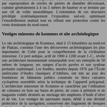
par superposition de cercles de pierres de diamètre décroissant,
culmine généralement à 4 ou 5 mètres de hauteur et se termine par
une clé de voûte monolithique. L’orientation de ces structures
privilégie systématiquement l’exposition sud-est, optimisant
l’ensoleillement matinal tout en offrant une protection contre les
vents dominants du nord-ouest.
Vestiges minoens de kommos et site archéologique
Le site archéologique de Kommos, situé à 15 kilomètres au nord-est
de Plakias, constitue l’une des découvertes archéologiques les plus
importantes de Crète pour la compréhension de la civilisation
minoenne. Ce port antique, actif de 1900 à 1200 avant J.-C., révèle
une architecture monumentale remarquable avec ses entrepôts de 50
mètres de longueur, ses rampes d’accès pavées et son système
portuaire sophistiqué. Les fouilles, menées depuis 1976 par l’École
américaine d’études classiques d’Athènes, ont mis au jour des
fondations de bâtiments publics construits en blocs calcaires
cyclopéens assemblés selon la technique de l’appareil polygonal.
L’architecture minoenne de Kommos se caractérise par l’utilisation
de colonnes en bois sur bases de pierre, de cours à péristyle et de
magasins voûtés destinés au stockage des amphores d’huile d’olive
et de vin. Les vestiges du sanctuaire marin, dédié à une divinité
protectrice de la navigation, conservent des fragments de fresques