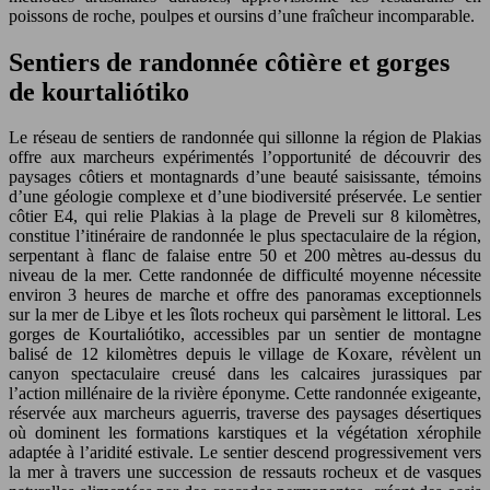
poissons de roche, poulpes et oursins d’une fraîcheur incomparable.
Sentiers de randonnée côtière et gorges
de kourtaliótiko
Le réseau de sentiers de randonnée qui sillonne la région de Plakias
offre aux marcheurs expérimentés l’opportunité de découvrir des
paysages côtiers et montagnards d’une beauté saisissante, témoins
d’une géologie complexe et d’une biodiversité préservée. Le sentier
côtier E4, qui relie Plakias à la plage de Preveli sur 8 kilomètres,
constitue l’itinéraire de randonnée le plus spectaculaire de la région,
serpentant à flanc de falaise entre 50 et 200 mètres au-dessus du
niveau de la mer. Cette randonnée de difficulté moyenne nécessite
environ 3 heures de marche et offre des panoramas exceptionnels
sur la mer de Libye et les îlots rocheux qui parsèment le littoral. Les
gorges de Kourtaliótiko, accessibles par un sentier de montagne
balisé de 12 kilomètres depuis le village de Koxare, révèlent un
canyon spectaculaire creusé dans les calcaires jurassiques par
l’action millénaire de la rivière éponyme. Cette randonnée exigeante,
réservée aux marcheurs aguerris, traverse des paysages désertiques
où dominent les formations karstiques et la végétation xérophile
adaptée à l’aridité estivale. Le sentier descend progressivement vers
la mer à travers une succession de ressauts rocheux et de vasques