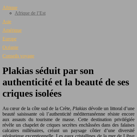
Afrique
Afrique de l’Est
Asie
Amérique
Europe
Océanie
Conseils voyage
Plakias séduit par son
authenticité et la beauté de ses
criques isolées
Au cœur de la côte sud de la Crète,
Plakias
dévoile un littoral d’une
beauté saisissante où l’authenticité méditerranéenne résiste encore
aux assauts du tourisme de masse. Cette destination privilégiée
révèle un chapelet de criques secrètes enchâssées dans des falaises
calcaires millénaires, créant un paysage côtier d’une diversité
géologique exceptionnelle. Les eaux cristallines de la mer de Libye