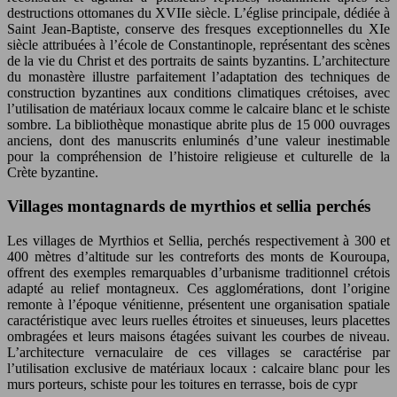
destructions ottomanes du XVIIe siècle. L’église principale, dédiée à
Saint Jean-Baptiste, conserve des fresques exceptionnelles du XIe
siècle attribuées à l’école de Constantinople, représentant des scènes
de la vie du Christ et des portraits de saints byzantins. L’architecture
du monastère illustre parfaitement l’adaptation des techniques de
construction byzantines aux conditions climatiques crétoises, avec
l’utilisation de matériaux locaux comme le calcaire blanc et le schiste
sombre. La bibliothèque monastique abrite plus de 15 000 ouvrages
anciens, dont des manuscrits enluminés d’une valeur inestimable
pour la compréhension de l’histoire religieuse et culturelle de la
Crète byzantine.
Villages montagnards de myrthios et sellia perchés
Les villages de Myrthios et Sellia, perchés respectivement à 300 et
400 mètres d’altitude sur les contreforts des monts de Kouroupa,
offrent des exemples remarquables d’urbanisme traditionnel crétois
adapté au relief montagneux. Ces agglomérations, dont l’origine
remonte à l’époque vénitienne, présentent une organisation spatiale
caractéristique avec leurs ruelles étroites et sinueuses, leurs placettes
ombragées et leurs maisons étagées suivant les courbes de niveau.
L’architecture vernaculaire de ces villages se caractérise par
l’utilisation exclusive de matériaux locaux : calcaire blanc pour les
murs porteurs, schiste pour les toitures en terrasse, bois de cypr