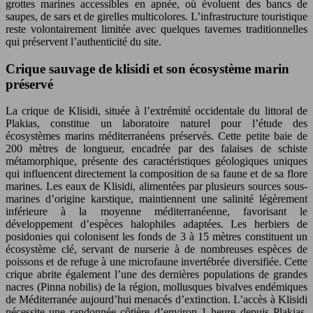
grottes marines accessibles en apnée, où évoluent des bancs de
saupes, de sars et de girelles multicolores. L’infrastructure touristique
reste volontairement limitée avec quelques tavernes traditionnelles
qui préservent l’authenticité du site.
Crique sauvage de klisidi et son écosystème marin
préservé
La crique de Klisidi, située à l’extrémité occidentale du littoral de
Plakias, constitue un laboratoire naturel pour l’étude des
écosystèmes marins méditerranéens préservés. Cette petite baie de
200 mètres de longueur, encadrée par des falaises de schiste
métamorphique, présente des caractéristiques géologiques uniques
qui influencent directement la composition de sa faune et de sa flore
marines. Les eaux de Klisidi, alimentées par plusieurs sources sous-
marines d’origine karstique, maintiennent une salinité légèrement
inférieure à la moyenne méditerranéenne, favorisant le
développement d’espèces halophiles adaptées. Les herbiers de
posidonies qui colonisent les fonds de 3 à 15 mètres constituent un
écosystème clé, servant de nurserie à de nombreuses espèces de
poissons et de refuge à une microfaune invertébrée diversifiée. Cette
crique abrite également l’une des dernières populations de grandes
nacres (Pinna nobilis) de la région, mollusques bivalves endémiques
de Méditerranée aujourd’hui menacés d’extinction. L’accès à Klisidi
nécessite une randonnée côtière d’environ 1 heure depuis Plakias,