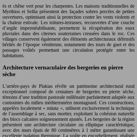
ès et chêne vert pour les charpentes. Les maisons traditionnelles de
Myrthios et Sellia présentent des façades sobres percées de petites
ouvertures, optimisant ainsi la protection contre les vents violents et
la chaleur estivale. Les toitures-terrasses, recouvertes d’une couche
d’argile imperméabilisante, permettent la récupération des eaux
pluviales dans des citernes souterraines creusées dans le roc. Ces
villages conservent également des éléments architecturaux défensifs
hérités de l’époque vénitienne, notamment des tours de guet et des
passages voûtés permettant une circulation protégée entre les
habitations.
Architecture vernaculaire des bergeries en pierre
sèche
L’arrière-pays de Plakias révèle un patrimoine architectural rural
exceptionnel composé de centaines de bergeries en pierre sèche,
témoins d’une tradition pastorale millénaire parfaitement adaptée aux
contraintes du milieu méditerranéen montagnard. Ces constructions,
appelées localement « mitata », utilisent exclusivement la technique
de l’assemblage à sec, sans mortier, exploitant la cohésion naturelle
des blocs calcaires soigneusement ajustés. Les bergeries de la région
présentent une architecture circulaire ou elliptique caractéristique,
avec des murs épais de 80 centimètres à 1 mètre garantissant une
excellente isolation thermique. La voûte en encorbellement, réalisée