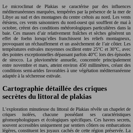
Le microclimat de Plakias se caractérise par des influences
méditerranéennes marquées, tempérées par la présence de la mer de
Libye au sud et des montagnes du centre crétois au nord. Les vents
étésiens, ces vents saisonniers du nord-ouest qui soufflent de mai à
octobre, créent des conditions météorologiques particulières dans la
baie. Ces masses d’air relativement fraîches et sèches génèrent un
effet de foehn lorsqu’elles franchissent les reliefs montagneux,
provoquant un réchauffement et un assèchement de l’air côtier. Les
températures estivales moyennes oscillent entre 25°C et 30°C, avec
des pointes exceptionnelles dépassant parfois 40°C lors des épisodes
de sirocco. La pluviométrie annuelle, concentrée principalement
entre novembre et mars, atteint environ 450 millimètres, créant des
conditions semi-arides favorables à une végétation méditerranéenne
adaptée à la sécheresse estivale.
Cartographie détaillée des criques
secrètes du littoral de plakias
L’exploration minutieuse du littoral de Plakias révèle un chapelet de
criques isolées, chacune possédant ses caractéristiques
géomorphologiques et écologiques spécifiques. Ces havres secrets,
souvent accessibles uniquement par sentiers côtiers ou embarcations
légères, constituent les joyaux cachés de cette région préservée. La