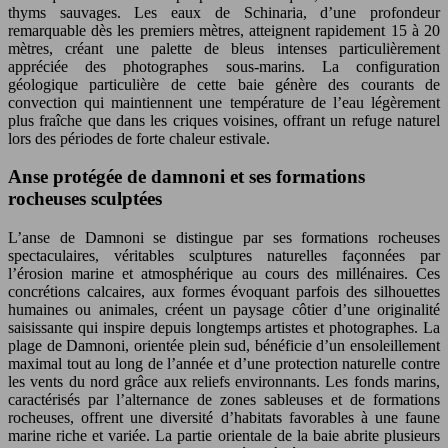
thyms sauvages. Les eaux de Schinaria, d’une profondeur
remarquable dès les premiers mètres, atteignent rapidement 15 à 20
mètres, créant une palette de bleus intenses particulièrement
appréciée des photographes sous-marins. La configuration
géologique particulière de cette baie génère des courants de
convection qui maintiennent une température de l’eau légèrement
plus fraîche que dans les criques voisines, offrant un refuge naturel
lors des périodes de forte chaleur estivale.
Anse protégée de damnoni et ses formations
rocheuses sculptées
L’anse de Damnoni se distingue par ses formations rocheuses
spectaculaires, véritables sculptures naturelles façonnées par
l’érosion marine et atmosphérique au cours des millénaires. Ces
concrétions calcaires, aux formes évoquant parfois des silhouettes
humaines ou animales, créent un paysage côtier d’une originalité
saisissante qui inspire depuis longtemps artistes et photographes. La
plage de Damnoni, orientée plein sud, bénéficie d’un ensoleillement
maximal tout au long de l’année et d’une protection naturelle contre
les vents du nord grâce aux reliefs environnants. Les fonds marins,
caractérisés par l’alternance de zones sableuses et de formations
rocheuses, offrent une diversité d’habitats favorables à une faune
marine riche et variée. La partie orientale de la baie abrite plusieurs