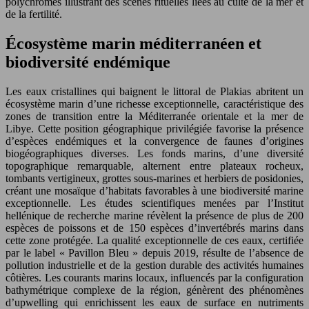
polychromes illustrant des scènes rituelles liées au culte de la mer et
de la fertilité.
Écosystème marin méditerranéen et
biodiversité endémique
Les eaux cristallines qui baignent le littoral de Plakias abritent un
écosystème marin d’une richesse exceptionnelle, caractéristique des
zones de transition entre la Méditerranée orientale et la mer de
Libye. Cette position géographique privilégiée favorise la présence
d’espèces endémiques et la convergence de faunes d’origines
biogéographiques diverses. Les fonds marins, d’une diversité
topographique remarquable, alternent entre plateaux rocheux,
tombants vertigineux, grottes sous-marines et herbiers de posidonies,
créant une mosaïque d’habitats favorables à une biodiversité marine
exceptionnelle. Les études scientifiques menées par l’Institut
hellénique de recherche marine révèlent la présence de plus de 200
espèces de poissons et de 150 espèces d’invertébrés marins dans
cette zone protégée. La qualité exceptionnelle de ces eaux, certifiée
par le label « Pavillon Bleu » depuis 2019, résulte de l’absence de
pollution industrielle et de la gestion durable des activités humaines
côtières. Les courants marins locaux, influencés par la configuration
bathymétrique complexe de la région, génèrent des phénomènes
d’upwelling qui enrichissent les eaux de surface en nutriments