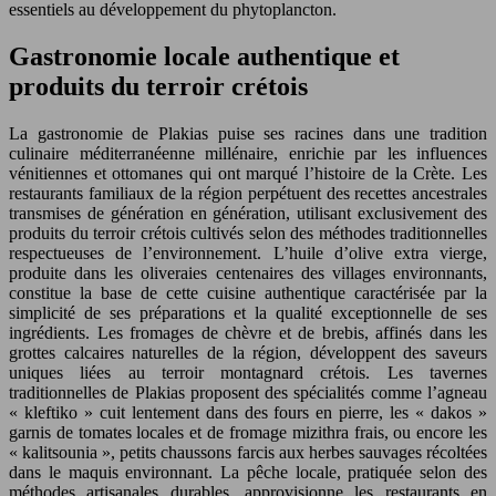
essentiels au développement du phytoplancton.
Gastronomie locale authentique et
produits du terroir crétois
La gastronomie de Plakias puise ses racines dans une tradition
culinaire méditerranéenne millénaire, enrichie par les influences
vénitiennes et ottomanes qui ont marqué l’histoire de la Crète. Les
restaurants familiaux de la région perpétuent des recettes ancestrales
transmises de génération en génération, utilisant exclusivement des
produits du terroir crétois cultivés selon des méthodes traditionnelles
respectueuses de l’environnement. L’huile d’olive extra vierge,
produite dans les oliveraies centenaires des villages environnants,
constitue la base de cette cuisine authentique caractérisée par la
simplicité de ses préparations et la qualité exceptionnelle de ses
ingrédients. Les fromages de chèvre et de brebis, affinés dans les
grottes calcaires naturelles de la région, développent des saveurs
uniques liées au terroir montagnard crétois. Les tavernes
traditionnelles de Plakias proposent des spécialités comme l’agneau
« kleftiko » cuit lentement dans des fours en pierre, les « dakos »
garnis de tomates locales et de fromage mizithra frais, ou encore les
« kalitsounia », petits chaussons farcis aux herbes sauvages récoltées
dans le maquis environnant. La pêche locale, pratiquée selon des
méthodes artisanales durables, approvisionne les restaurants en