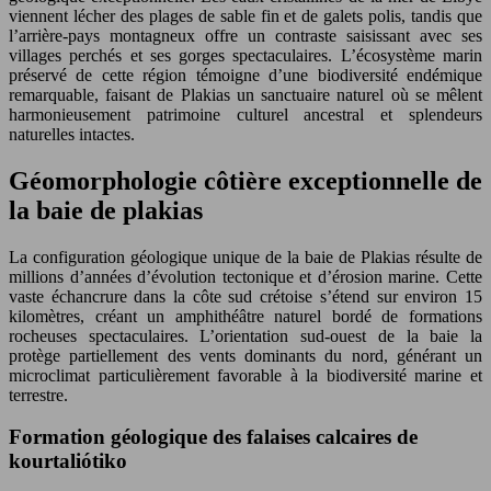
viennent lécher des plages de sable fin et de galets polis, tandis que
l’arrière-pays montagneux offre un contraste saisissant avec ses
villages perchés et ses gorges spectaculaires. L’écosystème marin
préservé de cette région témoigne d’une biodiversité endémique
remarquable, faisant de Plakias un sanctuaire naturel où se mêlent
harmonieusement patrimoine culturel ancestral et splendeurs
naturelles intactes.
Géomorphologie côtière exceptionnelle de
la baie de plakias
La configuration géologique unique de la baie de Plakias résulte de
millions d’années d’évolution tectonique et d’érosion marine. Cette
vaste échancrure dans la côte sud crétoise s’étend sur environ 15
kilomètres, créant un amphithéâtre naturel bordé de formations
rocheuses spectaculaires. L’orientation sud-ouest de la baie la
protège partiellement des vents dominants du nord, générant un
microclimat particulièrement favorable à la biodiversité marine et
terrestre.
Formation géologique des falaises calcaires de
kourtaliótiko