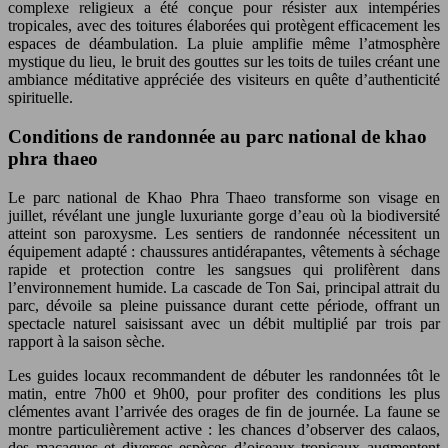
complexe religieux a été conçue pour résister aux intempéries
tropicales, avec des toitures élaborées qui protègent efficacement les
espaces de déambulation. La pluie amplifie même l’atmosphère
mystique du lieu, le bruit des gouttes sur les toits de tuiles créant une
ambiance méditative appréciée des visiteurs en quête d’authenticité
spirituelle.
Conditions de randonnée au parc national de khao
phra thaeo
Le parc national de Khao Phra Thaeo transforme son visage en
juillet, révélant une jungle luxuriante gorge d’eau où la biodiversité
atteint son paroxysme. Les sentiers de randonnée nécessitent un
équipement adapté : chaussures antidérapantes, vêtements à séchage
rapide et protection contre les sangsues qui prolifèrent dans
l’environnement humide. La cascade de Ton Sai, principal attrait du
parc, dévoile sa pleine puissance durant cette période, offrant un
spectacle naturel saisissant avec un débit multiplié par trois par
rapport à la saison sèche.
Les guides locaux recommandent de débuter les randonnées tôt le
matin, entre 7h00 et 9h00, pour profiter des conditions les plus
clémentes avant l’arrivée des orages de fin de journée. La faune se
montre particulièrement active : les chances d’observer des calaos,
des macaques et diverses espèces d’oiseaux tropicaux augmentent