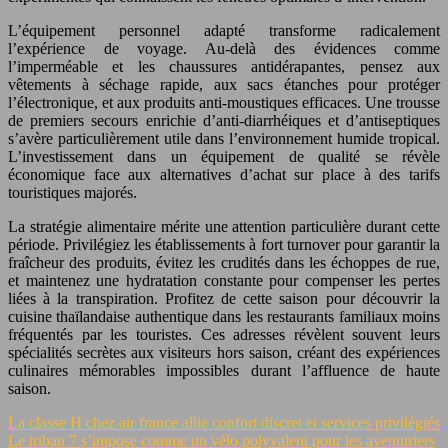
L’équipement personnel adapté transforme radicalement
l’expérience de voyage. Au-delà des évidences comme
l’imperméable et les chaussures antidérapantes, pensez aux
vêtements à séchage rapide, aux sacs étanches pour protéger
l’électronique, et aux produits anti-moustiques efficaces. Une trousse
de premiers secours enrichie d’anti-diarrhéiques et d’antiseptiques
s’avère particulièrement utile dans l’environnement humide tropical.
L’investissement dans un équipement de qualité se révèle
économique face aux alternatives d’achat sur place à des tarifs
touristiques majorés.
La stratégie alimentaire mérite une attention particulière durant cette
période. Privilégiez les établissements à fort turnover pour garantir la
fraîcheur des produits, évitez les crudités dans les échoppes de rue,
et maintenez une hydratation constante pour compenser les pertes
liées à la transpiration. Profitez de cette saison pour découvrir la
cuisine thaïlandaise authentique dans les restaurants familiaux moins
fréquentés par les touristes. Ces adresses révèlent souvent leurs
spécialités secrètes aux visiteurs hors saison, créant des expériences
culinaires mémorables impossibles durant l’affluence de haute
saison.
La classe H chez air france allie confort discret et services privilégiés
Le triban 7 s’impose comme un vélo polyvalent pour les aventuriers