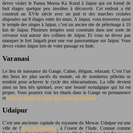
devez visiter le Panna Meena Ka Kund à Jaipur qui est formé de
huit étages quelque peu insolites à découvrir. Cet endroit a été
construit au XVIe siècle avec un puit et des marches croisées
disposées sur 8 étages entre les murs. A Jaipur, vous trouverez aussi
le temple des singes à Jaipur, c’est un ancien site de pèlerinage à 10
km de Jaipur. Plusieurs temples sont construits dans une sorte de
crevasse tout autour des collines de Jaipur. Et vous ne devez pas
manquer le fort Jaigarh pour une vue panoramique sur Jaipur. Vous
devez visiter Jaipur lors de votre passage en Inde.
Varanasi
Le lieu de naissance du Gange. Calme, élégant, relaxant. C’est l’un
des lieux les plus sacrés du monde, où de nombreux pèlerins se
rendent pour achever le cycle des réincarnations. La ville devient
ainsi un lieu très spirituel, avec une beauté nostalgique qui lui est
propre. Vous pourrez voir les rituels dans le Gange en permanence
et
vivre la culture de l’Inde dans toute sa splendeur
.
Udaipur
C’est une ancienne capitale du royaume du Mewar. Udaipur est une
ville de l’
État du Rajasthan
, à l’ouest de l’Inde. Connue comme