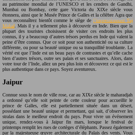
au patrimoine mondial de l’UNESCO et les cendres de Gandhi,
Mumbai ou Bombay, cette gare Victoria du XIXe siècle vous
étonnera, ainsi que le Musée Prince de Galles et la célèbre Agra que
vous reconnaîtrez bientôt comme le siège de
l’impressionnant Taj
Mahal
. Mais il y a tellement plus à découvrir en Inde. Bien que la
plupart des touristes choisissent de visiter ces endroits les plus
connus, il y a beaucoup d’autres trésors perdus en Inde qui valent la
peine d’être connus. Que ce soit pour son authenticité ou sa culture
différente, ou pour sa beauté unique ou sa tranquillité troublante. La
vérité est que l’Inde est un beau pays de contrastes et qu’elle cache
bien d’autres trésors, outre ses palais et ses sanctuaires. Alors, dans
votre tour de l’Inde, allez un peu plus loin et découvrez ce qui est le
plus authentique dans ce pays. Soyez aventureux.
Jaipur
Connue sous le nom de ville rose, car au XIXe siècle le maharadjah
a ordonné qu’elle soit peinte de cette couleur pour accueillir le
prince de Galles, elle est partiellement située dans un désert,
possédant une beauté unique et permettant, qui sait, d’observer les
stralas dans le meilleur endroit du pays. Pour vivre un événement
unique, rendez-vous à Jaipur fin mars, lorsque le festival de
printemps remplit les rues de cortèges d’éléphants. Passez également
par la majestueuse œuvre architecturale du Palais des vents. Vous