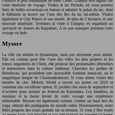
l’endroit le plus romantique de toute l’Inde, Udaipur doit figurer sur
votre itinéraire de voyage. Visitez le lac Pichola, où vous pourrez
faire de belles excursions en bateau et admirer le palais du lac, dont
le bâtiment se trouve sur l’une des îles du lac lui-même. Visitez
également le City Palace et son musée, de plus de 2 hectares, et une
structure impériale. Terminez la visite à Udaipur, en regardant un
spectacle de danses du Rajasthan. A ne pas manquer pendant votre
voyage en Inde.
Mysore
La ville est animée et dynamique, mais pas stressante pour autant.
Elle est connue pour être l’une des villes les plus propres et les
mieux organisées de l’Inde, elle propose des promenades détendues
et immersives dans la culture indienne. Cherchez les jardins de
Brindavan, qui possèdent une incroyable fontaine musicale, ou le
magnifique temple de Chamundeshwari. Si vous aimez visiter des
musées de cire, Melody World a ouvert ses portes en 2010 et
constitue une excellente option. Et profitez des mois de septembre et
d’octobre pour assister au festival du Karnataka. Les lumières, la
musique et la danse feront de votre voyage une expérience
mémorable. Mysore est également connue comme un haut lieu du
yoga, attirant des pratiquants du monde entier. Heureusement, notre
hôtel propose des cours gratuits sur sa terrasse. Si vous y êtes restés
au moins jours, vos muscles et vos articulations en auraient vu toutes