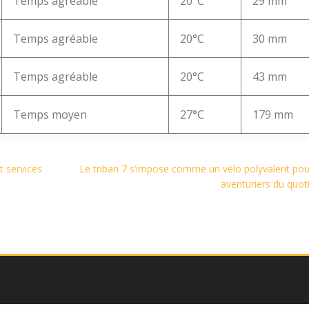
Temps agréable
20°C
29 mm
Temps agréable
20°C
30 mm
Temps agréable
20°C
43 mm
Temps moyen
27°C
179 mm
t services
Le triban 7 s’impose comme un vélo polyvalent pou
aventuriers du quot