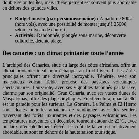
double selon les îles, mais l’hébergement est souvent plus abordable
en dehors des grandes villes.
Budget moyen (par personne/semaine) :
À partir de 800€
(hors vols), avec une possibilité de monter jusqu’à 2500€
selon le niveau de confort.
Activités :
Randonnée, plongée sous-marine, découverte
culturelle, détente plage.
Îles canaries : un climat printanier toute l’année
L’archipel des Canaries, situé au large des côtes africaines, offre un
climat printanier idéal pour échapper au froid hivernal. Les 7 îles
principales offrent une diversité incroyable. Ténérife, avec son
majestueux volcan Teide, propose des paysages volcaniques
spectaculaires. Lanzarote, avec ses vignobles façonnés par la lave,
charme par son originalité. Gran Canaria, avec ses vastes dunes de
Maspalomas, offre des plages idylliques. Fuerteventura, quant à elle,
est un paradis pour les surfeurs. La Gomera, La Palma et El Hierro
sont idéales pour les amateurs de randonnée, avec des sentiers
traversant des forêts luxuriantes et des paysages volcaniques. Les
températures moyennes en décembre tournent autour de 22°C, avec
un taux d’ensoleillement élevé. Le coût de la vie est relativement
abordable, surtout en dehors de la haute saison touristique.