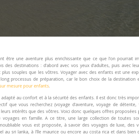
t être une aventure plus enrichissante que ce que l’on pourrait im
is des destinations : d’abord avec vos yeux d’adultes, puis avec leu
nt plus souples que les vôtres. Voyager avec des enfants est une exp
 long processus de préparation, car le bon choix de la destination e
 sur mesure pour enfants
.
e adapté au confort et à la sécurité des enfants. Il est donc très impo
jectif que vous recherchez (voyage d’aventure, voyage de détente,
e leurs intérêts que des vôtres. Voici donc quelques offres proposées
voyages en famille. A ce titre, une large collection de toutes so
 inoubliable vous est proposée, à savoir des voyages de luxe, des 
 au sri lanka, à l’île maurice ou encore au costa rica et dans bien 