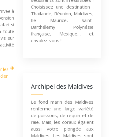
séduisants sont irrésistibles !
Choisissez une destination :
rrivée à
Thaïlande, Réunion, Maldives,
pension
Ile Maurice, Saint-
afari si
Barthélemy, Polynésie
n toute
française, Mexique… et
vis sur
envolez-vous !
activité
r les
idien
Archipel des Maldives
Le fond marin des Maldives
renferme une large variété
de poissons, de requin et de
raie. Mais, les coraux égaient
aussi votre plongée aux
Maldives. Les Maldives sont