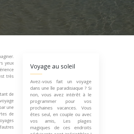
aginer.
rs yeux
Voyage au soleil
érience
st très
Avez-vous fait un voyage
dans une île paradisiaque ? Si
rtant de
non, vous avez intérêt à le
 voyage
programmer pour vos
 par une
prochaines vacances. Vous
rtes de
êtes seul, en couple ou avec
voyages
vos amis, Les plages
d’autres
magiques de ces endroits