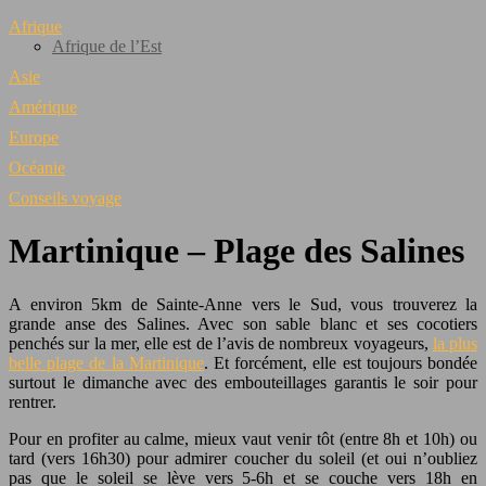
Afrique
Afrique de l’Est
Asie
Amérique
Europe
Océanie
Conseils voyage
Martinique – Plage des Salines
A environ 5km de Sainte-Anne vers le Sud, vous trouverez la
grande anse des Salines. Avec son sable blanc et ses cocotiers
penchés sur la mer, elle est de l’avis de nombreux voyageurs,
la plus
belle plage de la Martinique
. Et forcément, elle est toujours bondée
surtout le dimanche avec des embouteillages garantis le soir pour
rentrer.
Pour en profiter au calme, mieux vaut venir tôt (entre 8h et 10h) ou
tard (vers 16h30) pour admirer coucher du soleil (et oui n’oubliez
pas que le soleil se lève vers 5-6h et se couche vers 18h en