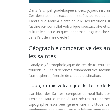
Dans l’archipel guadeloupéen, deux joyaux insulaire
Ces destinations d’exception, situées au sud de la
Tandis que Marie-Galante dévoile ses traditions s
fascine par son relief volcanique spectaculaire et 
culturelle suscite un questionnement légitime chez 
dans l’art de vivre créole ?
Géographie comparative des ar
les saintes
L’analyse géomorphologique de ces deux territoires
touristique. Ces différences fondamentales façon
l’atmosphère générale de chaque destination.
Topographie volcanique de Terre-de-H
L’archipel des Saintes, composé de neuf îlots do
Terre-de-Haut culmine à 309 mètres au Chameau
topographie escarpée génère une multitude de m
randonnées contemplatives et à l’observation ornit