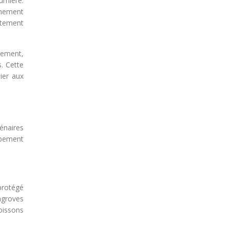
humière.
nnement
itement
ssement,
. Cette
ier aux
énaires
ppement
protégé
ngroves
oissons