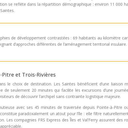
rtion se reflète dans la répartition démographique : environ 11 000 h
Saintes.
phies de développement contrastées : 69 habitants au kilomètre car
gnant d’approches différentes de l’aménagement territorial insulaire.
Pitre et Trois-Rivières
ans le choix de destination. Les Saintes bénéficient d’une liaison m
sée de seulement 20 minutes qui facilite les excursions d’une journé
siteurs de découvrir l’archipel sans contrainte logistique majeure.
inutieuse avec ses 45 minutes de traversée depuis Pointe-à-Pitre ou
nstitue paradoxalement un atout pour l’île : elle filtre naturellement
ation. Les compagnies FRS Express des Îles et Val’Ferry assurent des r
 appréciable.