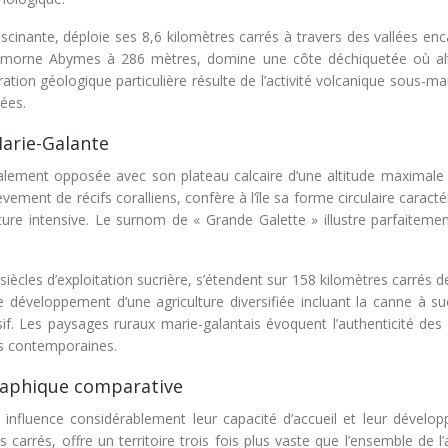
scinante, déploie ses 8,6 kilomètres carrés à travers des vallées en
le morne Abymes à 286 mètres, domine une côte déchiquetée où al
ation géologique particulière résulte de l’activité volcanique sous-ma
nées.
Marie-Galante
lement opposée avec son plateau calcaire d’une altitude maximale
ment de récifs coralliens, confère à l’île sa forme circulaire caracté
ture intensive. Le surnom de « Grande Galette » illustre parfaitemen
 siècles d’exploitation sucrière, s’étendent sur 158 kilomètres carrés d
le développement d’une agriculture diversifiée incluant la canne à su
nsif. Les paysages ruraux marie-galantais évoquent l’authenticité des 
es contemporaines.
graphique comparative
s influence considérablement leur capacité d’accueil et leur dévelo
carrés, offre un territoire trois fois plus vaste que l’ensemble de l’