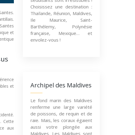
séduisants sont irrésistibles !
Choisissez une destination :
Saintes.
Thaïlande, Réunion, Maldives,
illais.
Ile Maurice, Saint-
Saintes
Barthélemy, Polynésie
hique et
française, Mexique… et
hentique
envolez-vous !
sus
érience
Archipel des Maldives
bles et
Le fond marin des Maldives
renferme une large variété
de poissons, de requin et de
identé.
raie. Mais, les coraux égaient
. Cette
aussi votre plongée aux
ice aux
Maldives. Les Maldives sont