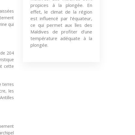
propices à la plongée. En
caissées
effet, le climat de la région
ternent
est influencé par l’équateur,
rine qui
ce qui permet aux îles des
Maldives de profiter d’une
température adéquate à la
plongée.
 de 204
ristique
t cette
e terres
cre, les
Antilles
ppement
archipel