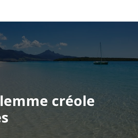
OCÉANIE
CONSEILS VOYAGE
dilemme créole
es