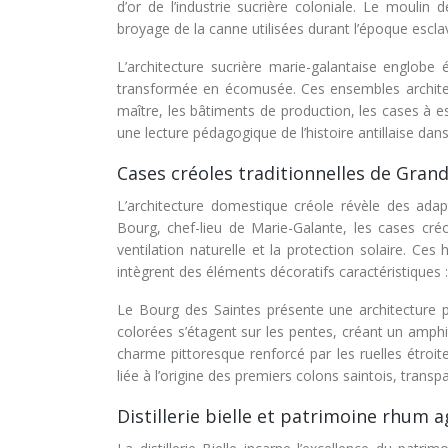
d’or de l’industrie sucrière coloniale. Le mouli
broyage de la canne utilisées durant l’époque escla
L’architecture sucrière marie-galantaise englobe
transformée en écomusée. Ces ensembles architectu
maître, les bâtiments de production, les cases à es
une lecture pédagogique de l’histoire antillaise dan
Cases créoles traditionnelles de Gran
L’architecture domestique créole révèle des adap
Bourg, chef-lieu de Marie-Galante, les cases créo
ventilation naturelle et la protection solaire. Ce
intègrent des éléments décoratifs caractéristiques 
Le Bourg des Saintes présente une architecture 
colorées s’étagent sur les pentes, créant un amphi
charme pittoresque renforcé par les ruelles étroite
liée à l’origine des premiers colons saintois, transp
Distillerie bielle et patrimoine rhum a