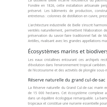
La distillerie Bielle incarne l’excellence du patr
Fondée en 1826, cette installation artisanale per
préservé. Les bâtiments de production, constru
entretenus : colonnes de distillation en cuivre, pre
L’architecture industrielle de Bielle s’inscrit harm
ventilés naturellement, permettent l’élaboration 
préservation du savoir-faire traditionnel fait de
Antilles, rivalisant avec les grandes appellations ma
Écosystèmes marins et biodiver
Les eaux cristallines entourant ces archipels rec
d’évolution dans l’environnement tropical caribéen
de l’écotourisme et des activités de plongée sous-
Réserve naturelle du grand cul-de-sac
La Réserve naturelle du Grand Cul-de-sac marin e
de 15 000 hectares. Cet écosystème complexe as
dans un équilibre écologique remarquable. La barri
tropicaux et constitue une nurserie essentielle p