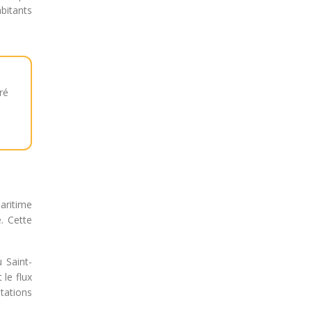
abitants
ré
aritime
e. Cette
 Saint-
 le flux
otations