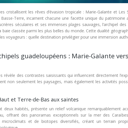
s cristallisent les rêves d’évasion tropicale : Marie-Galante et Les 
 Basse-Terre, incarnent chacune une facette unique du patrimoine ant
ucrières séculaires et ses immenses plages sauvages, l’archipel des 
sa baie classée parmi les plus belles du monde. Cette dualité géograp
les voyageurs : quelle destination privilégier pour une immersion aut
chipels guadeloupéens : Marie-Galante ver
 révèle des contrastes saisissants qui influencent directement l’exp
nent non seulement les paysages, mais également les activités possi
aut et Terre-de-Bas aux saintes
nt deux habités, présente un relief volcanique remarquablement acc
, offrant des panoramas exceptionnels sur la mer des Caraïbes
icroclimats et de biotopes diversifiés, créant un terrain prop
hologique.