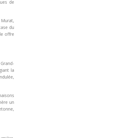
ques de
 Murat,
case du
le offre
 Grand-
iant la
ondulée,
maisons
énère un
retonne,