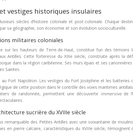
et vestiges historiques insulaires
lusieurs siècles d’histoire coloniale et post-coloniale. Chaque desti
 par sa géographie, son économie et son évolution socioculturelle.
ions militaires coloniales
e sur les hauteurs de Terre-de-Haut, constitue l’un des témoins l
aux Antilles. Cette forteresse du XIXe siècle, construite après la dé
l’époque dans la région caribéenne. Ses murs épais et ses canonnières
es Saintes.
as au Fort Napoléon. Les vestiges du Fort Joséphine et les batteries 
égique de cette position dans le contrôle des voies maritimes antillai
 sentiers de randonnée, permettent une découverte
immersive
de l’
ectaculaires.
hitecture sucrière du XVIIIe siècle
lus remarquable des Petites Antilles avec une soixantaine de moulins
ques en pierre calcaire, caractéristiques du XVIIIe siècle, témoignent 