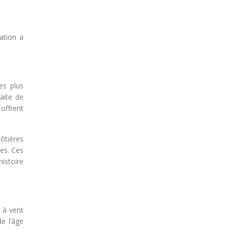
nation a
es plus
faite de
 offrent
côtières
ses. Ces
histoire
 à vent
de l’âge