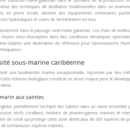
imoine industriel marie-galantais dans le domaine de la production r
pétue des techniques de distillation traditionnelles dans un enviro
its en pierre locale, abritent des équipements centenaires parfa
ssoirs hydrauliques et cuves de fermentation en inox.
onieusement dans le paysage rural marie-galantais. Les chais de vieilli
de rhums vieux d’exception dans des conditions climatiques optimales
 Marie-Galante une destination de référence pour l’œnotourisme rhum
rtiniquaises.
sité sous-marine caribéenne
èlent une biodiversité marine exceptionnelle, façonnée par des mill
. Cette richesse biologique constitue un atout majeur pour le dévelo
marine.
 marin aux saintes
nglobe partiellement l’archipel des Saintes dans un vaste ensemble 
socie récifs coralliens, herbiers de phanérogames marines et ma
ère de corail qui protège cette zone abrite plus de 300 espèces de p
our de nombreuses espèces marines.