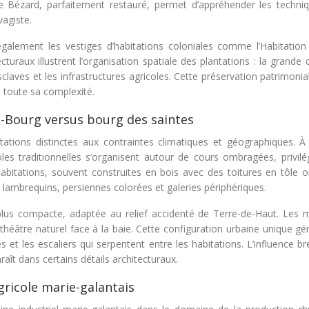
n de Bézard, parfaitement restauré, permet d’appréhender les techni
vagiste.
 également les vestiges d’habitations coloniales comme l’Habitation
raux illustrent l’organisation spatiale des plantations : la grande 
claves et les infrastructures agricoles. Cette préservation patrimonia
s toute sa complexité.
d-Bourg versus bourg des saintes
tations distinctes aux contraintes climatiques et géographiques. À
les traditionnelles s’organisent autour de cours ombragées, privilég
s habitations, souvent construites en bois avec des toitures en tôle 
: lambrequins, persiennes colorées et galeries périphériques.
plus compacte, adaptée au relief accidenté de Terre-de-Haut. Les 
théâtre naturel face à la baie. Cette configuration urbaine unique g
s et les escaliers qui serpentent entre les habitations. L’influence b
araît dans certains détails architecturaux.
gricole marie-galantais