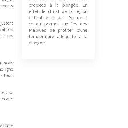
propices à la plongée. En
énements
effet, le climat de la région
est influencé par l’équateur,
ajustent
ce qui permet aux îles des
ocations
Maldives de profiter d’une
par ces
température adéquate à la
plongée.
français
e ligne
s tour-
Hertz se
 écarts
dillère