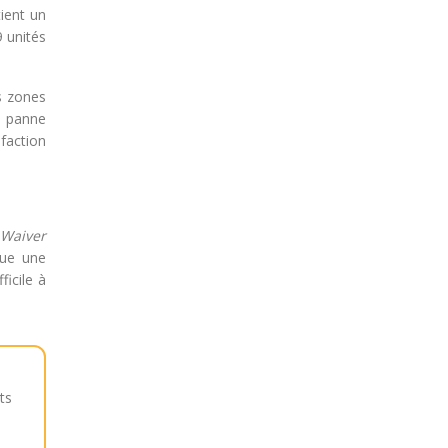
ient un
9 unités
es zones
e panne
sfaction
 Waiver
que une
ficile à
ts