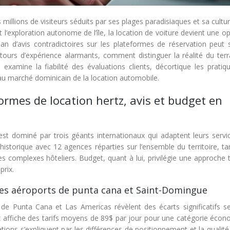
illions de visiteurs séduits par ses plages paradisiaques et sa cultur
 l’exploration autonome de l’île, la location de voiture devient une o
éan d’avis contradictoires sur les plateformes de réservation peut s
ours d’expérience alarmants, comment distinguer la réalité du terr
examine la fiabilité des évaluations clients, décortique les pratiq
 au marché dominicain de la location automobile.
rmes de location hertz, avis et budget en
st dominé par trois géants internationaux qui adaptent leurs servi
istorique avec 12 agences réparties sur l’ensemble du territoire, ta
s complexes hôteliers. Budget, quant à lui, privilégie une approche t
prix.
 les aéroports de punta cana et Saint-Domingue
 de Punta Cana et Las Americas révèlent des écarts significatifs se
tz affiche des tarifs moyens de 89$ par jour pour une catégorie écon
tions s’expliquent par les différences de positionnement et la qualit