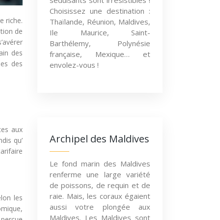
séduisants sont irrésistibles !
Choisissez une destination :
e riche.
Thaïlande, Réunion, Maldives,
ption de
Ile Maurice, Saint-
’avérer
Barthélemy, Polynésie
ain des
française, Mexique… et
ues des
envolez-vous !
ces aux
Archipel des Maldives
ndis qu’
arifaire
Le fond marin des Maldives
renferme une large variété
de poissons, de requin et de
raie. Mais, les coraux égaient
lon les
aussi votre plongée aux
omique,
Maldives. Les Maldives sont
é perçue