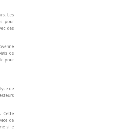
urs. Les
és pour
vec des
moyenne
iais de
gle pour
alyse de
testeurs
. Cette
rvice de
me si le