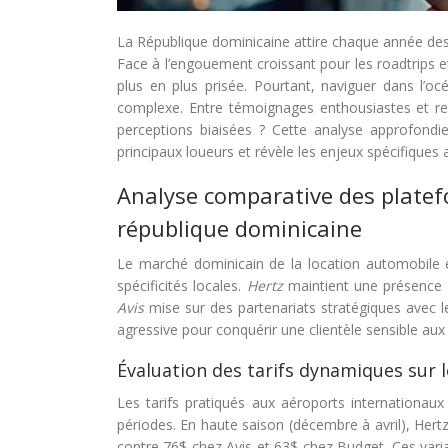
La République dominicaine attire chaque année des m
Face à l’engouement croissant pour les roadtrips et
plus en plus prisée. Pourtant, naviguer dans l’oc
complexe. Entre témoignages enthousiastes et ret
perceptions biaisées ? Cette analyse approfondie 
principaux loueurs et révèle les enjeux spécifiques
Analyse comparative des platefo
république dominicaine
Le marché dominicain de la location automobile e
spécificités locales.
Hertz
maintient une présence h
Avis
mise sur des partenariats stratégiques avec le
agressive pour conquérir une clientèle sensible aux 
Évaluation des tarifs dynamiques sur
Les tarifs pratiqués aux aéroports internationaux
périodes. En haute saison (décembre à avril), Her
contre 76$ chez Avis et 63$ chez Budget. Ces varia