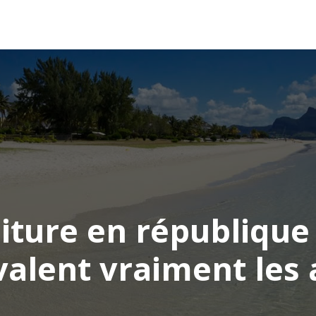
AFRIQUE
ASIE
AMÉRIQUE
EUROPE
iture en république
valent vraiment les a