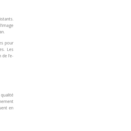
stants.
l’image
an.
res pour
es. Les
 de l’e-
 qualité
onnement
uent en