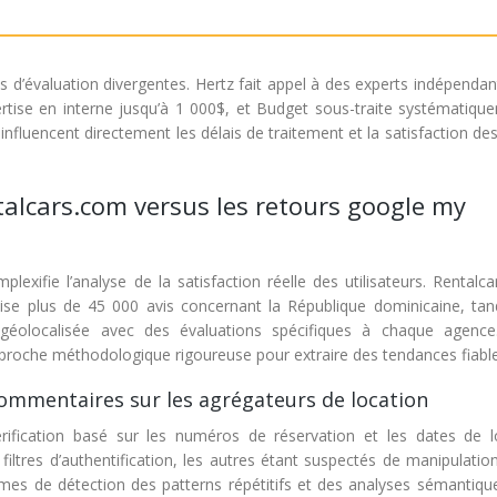
es d’évaluation divergentes. Hertz fait appel à des experts indépenda
rtise en interne jusqu’à 1 000$, et Budget sous-traite systématiqu
nfluencent directement les délais de traitement et la satisfaction des
entalcars.com versus les retours google my
lexifie l’analyse de la satisfaction réelle des utilisateurs. Rentalc
lise plus de 45 000 avis concernant la République dominicaine, tan
éolocalisée avec des évaluations spécifiques à chaque agence
pproche méthodologique rigoureuse pour extraire des tendances fiable
commentaires sur les agrégateurs de location
fication basé sur les numéros de réservation et les dates de l
filtres d’authentification, les autres étant suspectés de manipulati
hmes de détection des patterns répétitifs et des analyses sémantiqu