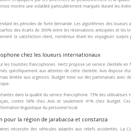
24 mois montre une volatilité particulièrement marquée durant les év
e pendant les périodes de forte demande. Les algorithmes des loueurs 
t parfois des écarts de 300% entre les réservations anticipées et les l
tement la satisfaction client, nombreux étant les voyageurs surpris 
cophone chez les loueurs internationaux
ur les touristes francophones. Hertz propose un service clientèle en 
és spécifiquement aux attentes de cette clientèle. Avis dispose d’un
mais limitée aux urgences. Budget mise sur des partenariats avec de
tique.
ortantes dans la qualité du service francophone. 73% des utilisateurs 
ançais, contre 58% chez Avis et seulement 41% chez Budget. Ces
 formation linguistique du personnel local.
in pour la région de jarabacoa et constanza
nes nécessite des véhicules adaptés aux reliefs accidentés. La Cor