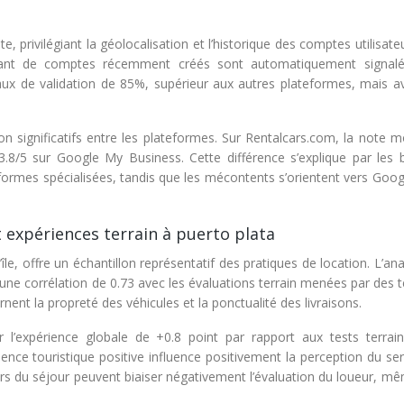
privilégiant la géolocalisation et l’historique des comptes utilisate
enant de comptes récemment créés sont automatiquement signal
aux de validation de 85%, supérieur aux autres plateformes, mais a
on significatifs entre les plateformes. Sur Rentalcars.com, la note 
 3.8/5 sur Google My Business. Cette différence s’explique par les b
plateformes spécialisées, tandis que les mécontents s’orientent vers Goo
t expériences terrain à puerto plata
île, offre un échantillon représentatif des pratiques de location. L’an
 une corrélation de 0.73 avec les évaluations terrain menées par des 
ent la propreté des véhicules et la ponctualité des livraisons.
 l’expérience globale de +0.8 point par rapport aux tests terrain
rience touristique positive influence positivement la perception du se
lors du séjour peuvent biaiser négativement l’évaluation du loueur, mê