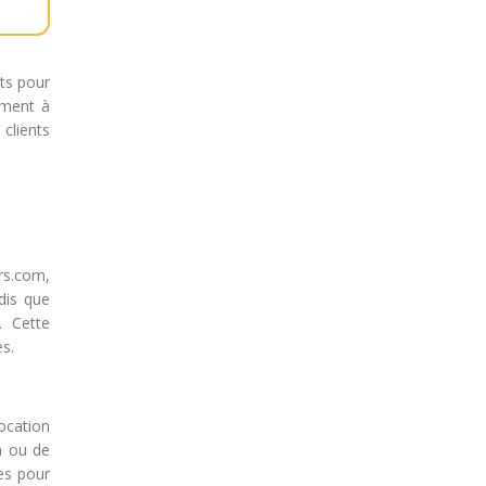
nts pour
ement à
 clients
ars.com,
dis que
. Cette
s.
ocation
on ou de
es pour