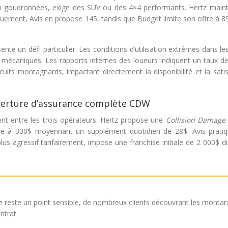
on goudronnées, exige des SUV ou des 4×4 performants. Hertz maint
iquement, Avis en propose 145, tandis que Budget limite son offre à 8
nte un défi particulier. Les conditions d’utilisation extrêmes dans l
mécaniques. Les rapports internes des loueurs indiquent un taux d
cuits montagnards, impactant directement la disponibilité et la sati
ouverture d’assurance complète CDW
ent entre les trois opérateurs. Hertz propose une
Collision Damage
ble à 300$ moyennant un supplément quotidien de 28$. Avis prati
s agressif tarifairement, impose une franchise initiale de 2 000$ dif
e reste un point sensible, de nombreux clients découvrant les montan
ntrat.