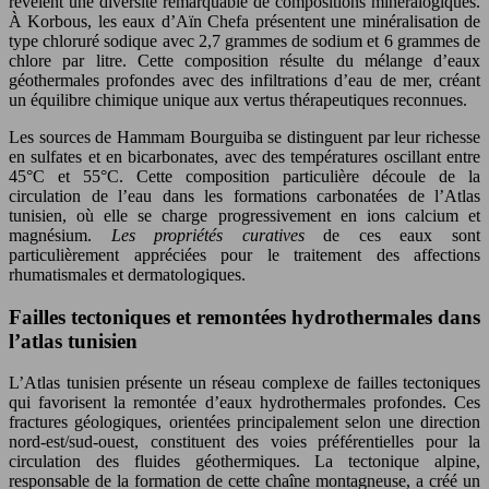
révèlent une diversité remarquable de compositions minéralogiques.
À Korbous, les eaux d’Aïn Chefa présentent une minéralisation de
type chloruré sodique avec 2,7 grammes de sodium et 6 grammes de
chlore par litre. Cette composition résulte du mélange d’eaux
géothermales profondes avec des infiltrations d’eau de mer, créant
un équilibre chimique unique aux vertus thérapeutiques reconnues.
Les sources de Hammam Bourguiba se distinguent par leur richesse
en sulfates et en bicarbonates, avec des températures oscillant entre
45°C et 55°C. Cette composition particulière découle de la
circulation de l’eau dans les formations carbonatées de l’Atlas
tunisien, où elle se charge progressivement en ions calcium et
magnésium.
Les propriétés curatives
de ces eaux sont
particulièrement appréciées pour le traitement des affections
rhumatismales et dermatologiques.
Failles tectoniques et remontées hydrothermales dans
l’atlas tunisien
L’Atlas tunisien présente un réseau complexe de failles tectoniques
qui favorisent la remontée d’eaux hydrothermales profondes. Ces
fractures géologiques, orientées principalement selon une direction
nord-est/sud-ouest, constituent des voies préférentielles pour la
circulation des fluides géothermiques. La tectonique alpine,
responsable de la formation de cette chaîne montagneuse, a créé un