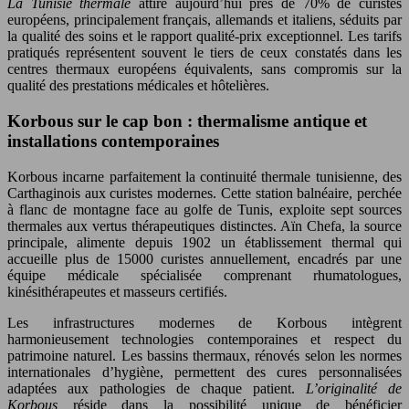
La Tunisie thermale
attire aujourd’hui près de 70% de curistes
européens, principalement français, allemands et italiens, séduits par
la qualité des soins et le rapport qualité-prix exceptionnel. Les tarifs
pratiqués représentent souvent le tiers de ceux constatés dans les
centres thermaux européens équivalents, sans compromis sur la
qualité des prestations médicales et hôtelières.
Korbous sur le cap bon : thermalisme antique et
installations contemporaines
Korbous incarne parfaitement la continuité thermale tunisienne, des
Carthaginois aux curistes modernes. Cette station balnéaire, perchée
à flanc de montagne face au golfe de Tunis, exploite sept sources
thermales aux vertus thérapeutiques distinctes. Aïn Chefa, la source
principale, alimente depuis 1902 un établissement thermal qui
accueille plus de 15000 curistes annuellement, encadrés par une
équipe médicale spécialisée comprenant rhumatologues,
kinésithérapeutes et masseurs certifiés.
Les infrastructures modernes de Korbous intègrent
harmonieusement technologies contemporaines et respect du
patrimoine naturel. Les bassins thermaux, rénovés selon les normes
internationales d’hygiène, permettent des cures personnalisées
adaptées aux pathologies de chaque patient.
L’originalité de
Korbous
réside dans la possibilité unique de bénéficier