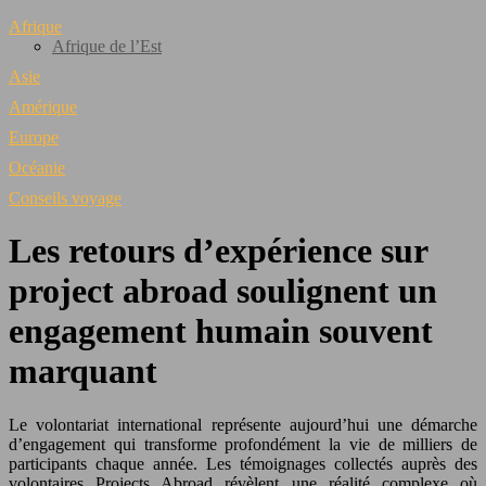
Afrique
Afrique de l’Est
Asie
Amérique
Europe
Océanie
Conseils voyage
Les retours d’expérience sur
project abroad soulignent un
engagement humain souvent
marquant
Le volontariat international représente aujourd’hui une démarche
d’engagement qui transforme profondément la vie de milliers de
participants chaque année. Les témoignages collectés auprès des
volontaires Projects Abroad révèlent une réalité complexe où