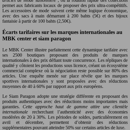
articles de mode saisonnière
, où la rotation rapide des collections
permet aux fabricants locaux de proposer des prix ultra-compétitifs.
Les accessoires de mode suivent cette même logique économique,
avec des sacs à main démarrant à 200 bahts (5€) et des bijoux
fantaisie à partir de 100 bahts (2,50€).
Écarts tarifaires sur les marques internationales au
MBK center et siam paragon
Le MBK Center illustre parfaitement cette dynamique tarifaire avec
ses 2500 boutiques proposant des produits de marques
internationales à des prix défiant toute concurrence. Les répliques de
qualité y côtoient les productions sous licence, créant un écosystème
commercial complexe où la négociation reste possible sur 80% des
articles. Une enquête menée sur place révèle que les marques
sportives internationales y sont proposées avec des réductions
moyennes de 40 à 60% par rapport aux prix européens.
Le Siam Paragon adopte une stratégie différente en proposant des
produits authentiques avec des réductions moins importantes mais
garanties.
Cette approche haut de gamme attire une clientèle
internationale
recherchant l’authenticité avec des économies
modérées de 20 à 30%. Les périodes de soldes, particulièrement en
avril et décembre, permettent d’obtenir des réductions
supplémentaires pouvant atteindre 50% sur certains articles de luxe.