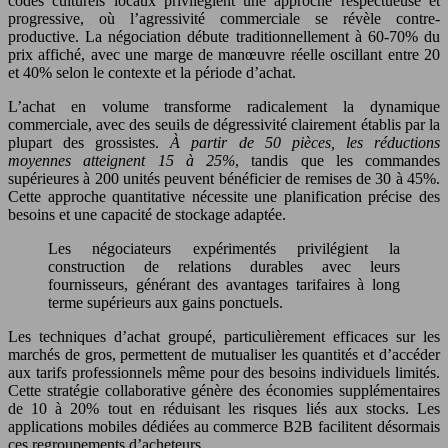
codes culturels locaux privilégient une approche respectueuse et
progressive, où l’agressivité commerciale se révèle contre-
productive. La négociation débute traditionnellement à 60-70% du
prix affiché, avec une marge de manœuvre réelle oscillant entre 20
et 40% selon le contexte et la période d’achat.
L’achat en volume transforme radicalement la dynamique
commerciale, avec des seuils de dégressivité clairement établis par la
plupart des grossistes.
À partir de 50 pièces, les réductions
moyennes atteignent 15 à 25%
, tandis que les commandes
supérieures à 200 unités peuvent bénéficier de remises de 30 à 45%.
Cette approche quantitative nécessite une planification précise des
besoins et une capacité de stockage adaptée.
Les négociateurs expérimentés privilégient la
construction de relations durables avec leurs
fournisseurs, générant des avantages tarifaires à long
terme supérieurs aux gains ponctuels.
Les techniques d’achat groupé, particulièrement efficaces sur les
marchés de gros, permettent de mutualiser les quantités et d’accéder
aux tarifs professionnels même pour des besoins individuels limités.
Cette stratégie collaborative génère des économies supplémentaires
de 10 à 20% tout en réduisant les risques liés aux stocks. Les
applications mobiles dédiées au commerce B2B facilitent désormais
ces regroupements d’acheteurs.