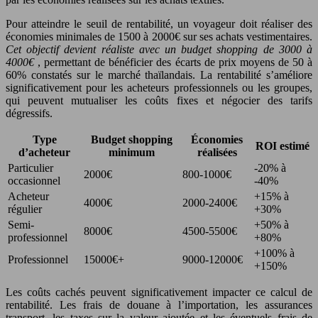
Pour atteindre le seuil de rentabilité, un voyageur doit réaliser des
économies minimales de 1500 à 2000€ sur ses achats vestimentaires.
Cet objectif devient réaliste avec un budget shopping de 3000 à
4000€
, permettant de bénéficier des écarts de prix moyens de 50 à
60% constatés sur le marché thaïlandais. La rentabilité s’améliore
significativement pour les acheteurs professionnels ou les groupes,
qui peuvent mutualiser les coûts fixes et négocier des tarifs
dégressifs.
Type
Budget shopping
Économies
ROI estimé
d’acheteur
minimum
réalisées
Particulier
-20% à
2000€
800-1000€
occasionnel
-40%
Acheteur
+15% à
4000€
2000-2400€
régulier
+30%
Semi-
+50% à
8000€
4500-5500€
professionnel
+80%
+100% à
Professionnel
15000€+
9000-12000€
+150%
Les coûts cachés peuvent significativement impacter ce calcul de
rentabilité. Les frais de douane à l’importation, les assurances
transport, les taxes sur la valeur ajoutée et les éventuels frais de