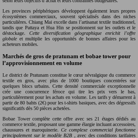
selon leurs objectifs d’achat et leurs contraintes budgétaires.
Les provinces périphériques développent également leurs propres
écosystèmes commerciaux, souvent spécialisés dans des niches
particulières. Chiang Mai excelle dans l’artisanat textile traditionnel,
tandis que Pattaya et Hua Hin se positionnent sur les outlets et le
déstockage.
Cette diversification géographique enrichit l’offre
globale
et multiplie les opportunités de bonnes affaires pour les
acheteurs mobiles.
Marchés de gros de pratunam et bobae tower pour
l’approvisionnement en volume
Le district de Pratunam constitue le cœur névralgique du commerce
textile en gros, avec plus de 1000 boutiques concentrées sur
quelques blocs urbains. Cette densité commerciale exceptionnelle
crée une concurrence féroce qui tire les prix vers le bas,
particulièrement pour les achats en volume. Les tarifs y démarrent à
partir de 80 bahts (2€) pour les t-shirts basiques, avec des dégressifs
significatifs dès 50 pièces achetées.
Bobae Tower complète cette offre avec ses 21 étages dédiés au
commerce textile, proposant une gamme élargie incluant accessoires,
chaussures et maroquinerie.
Ce complexe commercial fonctionne
principalement sur le modèle B2B
, avec des conditions tarifaires